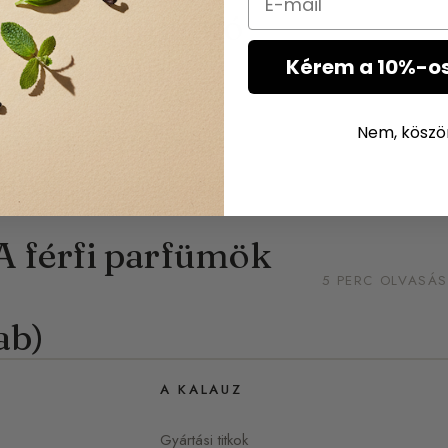
eljes útmutató
14 PERC OLVASÁS
fümériában
Kérem a 10%-o
nília, Ambra,
Nem, kösz
16 PERC OLVASÁS
ató)
 A férfi parfümök
5 PERC OLVASÁS
ab)
A KALAUZ
Gyártási titkok