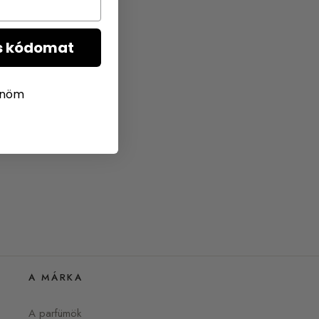
s kódomat
önöm
A MÁRKA
A parfümök