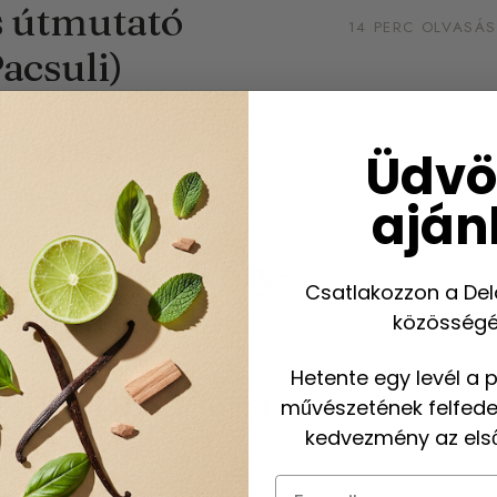
es útmutató
14 PERC OLVASÁS
Pacsuli)
parfümök
Üdvö
8 PERC OLVASÁS
aján
triptykon, Coty-
4 PERC OLVASÁS
Csatlakozzon a Del
ikus parfümök
közösségé
Hetente egy levél a 
lád: Útmutató a
művészetének felfede
7 PERC OLVASÁS
kedvezmény az első
Email