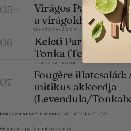
Virágos Parfümök: T
05
a virágokhoz a par
ILLATCSALÁDOK
Keleti Parfümök: Va
06
Tonka (Teljes útmut
ILLATCSALÁDOK
Fougère illatcsalád:
07
mitikus akkordja
(Levendula/Tonkab
PARFÜMKALAUZ SYLVAINE DELACOURTE-TÓL
Meghívás a parfüm művészetének