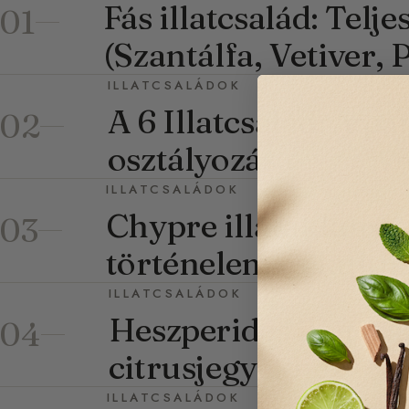
Fás illatcsalád: Telj
01
(Szantálfa, Vetiver, 
ILLATCSALÁDOK
A 6 Illatcsalád: A 
02
osztályozása
ILLATCSALÁDOK
Chypre illatakkord: 
03
történelem és kult
ILLATCSALÁDOK
Heszperidés illatcsa
04
citrusjegyekhez
ILLATCSALÁDOK