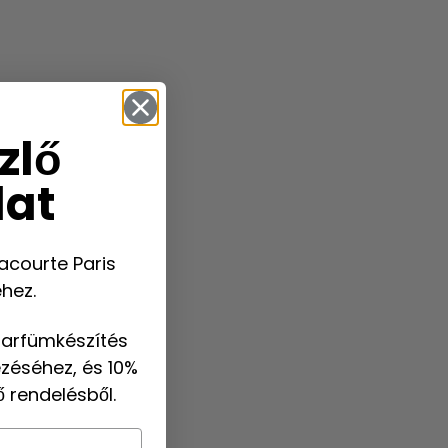
zlő
lat
acourte Paris
hez.
parfümkészítés
zéséhez, és 10%
 rendelésből.