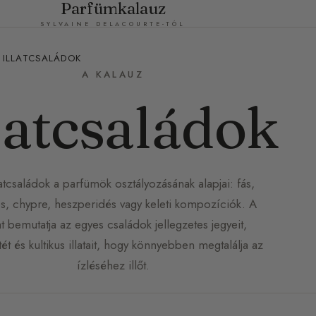
Parfümkalauz
SYLVAINE DELACOURTE-TÓL
ILLATCSALÁDOK
A KALAUZ
latcsaládok
latcsaládok a parfümök osztályozásának alapjai: fás,
os, chypre, heszperidés vagy keleti kompozíciók. A
t bemutatja az egyes családok jellegzetes jegyeit,
tét és kultikus illatait, hogy könnyebben megtalálja az
ízléséhez illőt.