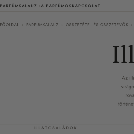
PARFÜMKALAUZ
A PARFÜMÖK
KAPCSOLAT
FŐOLDAL
›
PARFÜMKALAUZ
›
ÖSSZETÉTEL ÉS ÖSSZETEVŐK
›
Il
Az il
virág
rova
történe
ILLATCSALÁDOK