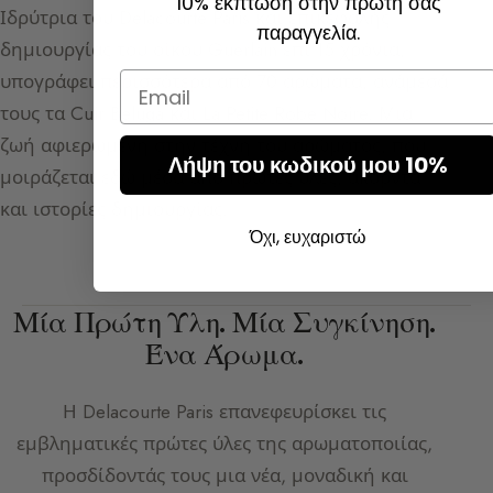
10% έκπτωση στην πρώτη σας
Ιδρύτρια του Delacourte Paris και επικεφαλής
παραγγελία.
δημιουργίας του οίκου Guerlain επί 15 χρόνια,
υπογράφει περισσότερα από 70 αρώματα, ανάμεσά
Email
τους τα Cuir Beluga και La Petite Robe Noire. Μια
ζωή αφιερωμένη στην τέχνη του αρώματος, που
Λήψη του κωδικού μου 10%
μοιράζεται εδώ μέσα από πρώτες ύλες, ακόρντα
και ιστορίες δημιουργίας.
Όχι, ευχαριστώ
Μία Πρώτη Ύλη. Μία Συγκίνηση.
Ένα Άρωμα.
Η
Delacourte Paris
επανεφευρίσκει τις
εμβληματικές πρώτες ύλες της αρωματοποιίας,
προσδίδοντάς τους μια νέα, μοναδική και