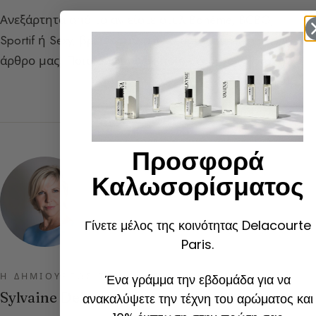
Ανεξάρτητα από το αν είστε στυλ Bohème, BCBG,
Sportif ή Sexy, βρείτε την τέλεια αρμονία στο
άρθρο μας:
Ποιο άρωμα για ποιο ντύσιμο;
Προσφορά
Καλωσορίσματος
Γίνετε μέλος της κοινότητας Delacourte
Paris.
Η ΔΗΜΙΟΥΡΓΌΣ ΤΟΥ ΟΔΗΓΟΎ ΑΡΩΜΆΤΩΝ
Ένα γράμμα την εβδομάδα για να
Sylvaine Delacourte
ανακαλύψετε την τέχνη του αρώματος και