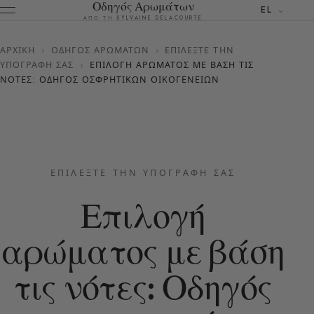
Οδηγός Αρωμάτων
EL
ΑΠΌ ΤΗ SYLVAINE DELACOURTE
ΑΡΧΙΚΉ
›
ΟΔΗΓΌΣ ΑΡΩΜΆΤΩΝ
›
ΕΠΙΛΈΞΤΕ ΤΗΝ
ΥΠΟΓΡΑΦΉ ΣΑΣ
›
ΕΠΙΛΟΓΉ ΑΡΏΜΑΤΟΣ ΜΕ ΒΆΣΗ ΤΙΣ
ΝΌΤΕΣ: ΟΔΗΓΌΣ ΟΣΦΡΗΤΙΚΏΝ ΟΙΚΟΓΕΝΕΙΏΝ
ΕΠΙΛΈΞΤΕ ΤΗΝ ΥΠΟΓΡΑΦΉ ΣΑΣ
Επιλογή
αρώματος με βάση
τις νότες: Οδηγός