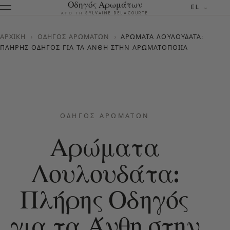
Οδηγός Αρωμάτων
EL
ΑΠΌ ΤΗ SYLVAINE DELACOURTE
ΑΡΧΙΚΉ
›
ΟΔΗΓΌΣ ΑΡΩΜΆΤΩΝ
›
ΑΡΏΜΑΤΑ ΛΟΥΛΟΥΔΆΤΑ:
ΠΛΉΡΗΣ ΟΔΗΓΌΣ ΓΙΑ ΤΑ ΆΝΘΗ ΣΤΗΝ ΑΡΩΜΑΤΟΠΟΙΊΑ
ΟΔΗΓΌΣ ΑΡΩΜΆΤΩΝ
Αρώματα
Λουλουδάτα:
Πλήρης Οδηγός
για τα Άνθη στην