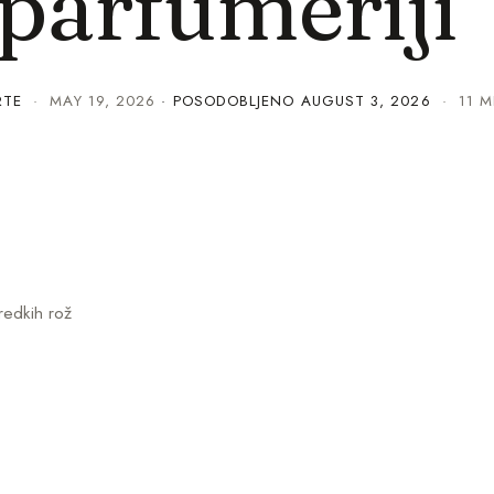
 parfumeriji
RTE
·
MAY 19, 2026
· POSODOBLJENO
AUGUST 3, 2026
· 11 M
redkih rož