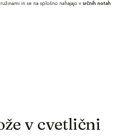
družinami in se na splošno nahajajo v
srčnih notah
že v cvetlični