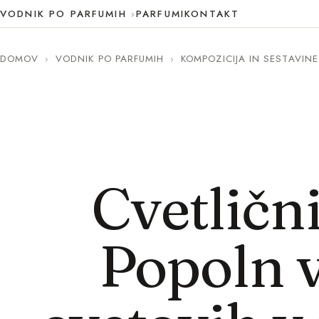
VODNIK PO PARFUMIH
PARFUMI
KONTAKT
DOMOV
›
VODNIK PO PARFUMIH
›
KOMPOZICIJA IN SESTAVINE
Cvetličn
Popoln 