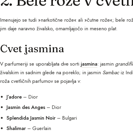
Imenujejo se tudi »narkotične rože« ali »čutne rože«; bele ro
jim daje naravno živalsko, omamljajočo in meseno plat.
Cvet jasmina
V parfumeriji se uporabljata dve sorti
jasmina
: jasmin
grandif
živalskim in sadnim glede na poreklo; in jasmin
Sambac
iz Ind
roža cvetličnih parfumov se pojavlja v:
J’adore
– Dior
Jasmin des Anges
– Dior
Splendida Jasmin Noir
– Bulgari
Shalimar
– Guerlain