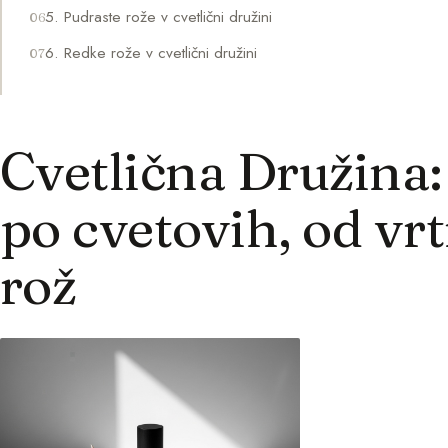
5. Pudraste rože v cvetlični družini
6. Redke rože v cvetlični družini
Cvetlična Družina
po cvetovih, od vr
rož