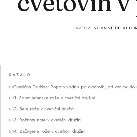
cvetovih v
AVTOR:
SYLVAINE DELACOU
KAZALO
Cvetlična Družina: Popoln vodnik po cvetovih, od vrtnice do 
1. Spomladanske rože v cvetlični družini
2. Bele rože v cvetlični družini
3. Rožnate note v cvetlični družini
4. Začinjene rože v cvetlični družini