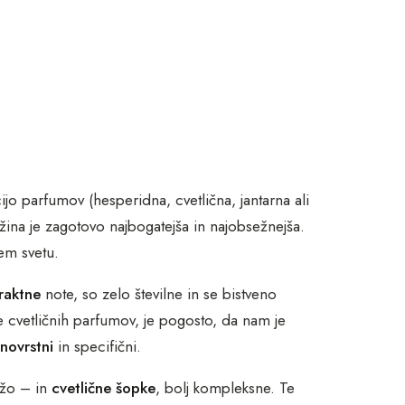
cijo parfumov (hesperidna, cvetlična, jantarna ali
užina je zagotovo najbogatejša in najobsežnejša.
em svetu.
raktne
note, so zelo številne in se bistveno
ne cvetličnih parfumov, je pogosto, da nam je
znovrstni
in specifični.
ožo – in
cvetlične šopke
, bolj kompleksne. Te