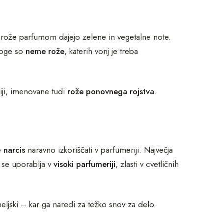
rože parfumom dajejo zelene in vegetalne note.
noge so
neme rože
, katerih vonj je treba
iji, imenovane tudi
rože ponovnega rojstva
.
e
narcis
naravno izkoriščati v parfumeriji. Največja
i se uporablja v
visoki parfumeriji
, zlasti v cvetličnih
emeljski – kar ga naredi za težko snov za delo.