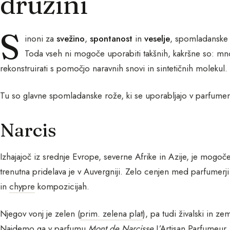
družini
S
inoni za
svežino
,
spontanost
in
veselje
, spomladanske 
Toda vseh ni mogoče uporabiti takšnih, kakršne so: m
rekonstruirati s pomočjo naravnih snovi in sintetičnih molekul.
Tu so glavne spomladanske rože, ki se uporabljajo v parfumer
Narcis
Izhajajoč iz srednje Evrope, severne Afrike in Azije, je mogoč
trenutna pridelava je v Auvergniji. Zelo cenjen med parfumerj
in
chypre
kompozicijah.
Njegov vonj je zelen (
prim. zelena plat
), pa tudi živalski in z
Najdemo ga v parfumu
Mont de Narcisse
L’Artisan Parfumeur.