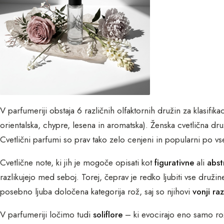
V parfumeriji obstaja 6 različnih olfaktornih družin za klasifika
orientalska, chypre, lesena in aromatska). Ženska cvetlična dr
Cvetlični parfumi so prav tako zelo cenjeni in popularni po vs
Cvetlične note, ki jih je mogoče opisati kot
figurativne
ali
abst
razlikujejo med seboj. Torej, čeprav je redko ljubiti vse druži
posebno ljuba določena kategorija rož, saj so njihovi
vonji ra
V parfumeriji ločimo tudi
soliflore
– ki evocirajo eno samo r