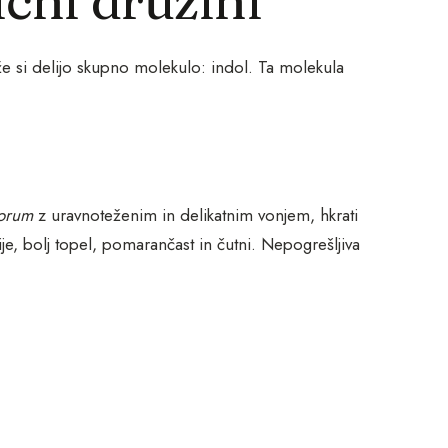
že si delijo skupno molekulo: indol. Ta molekula
lorum
z uravnoteženim in delikatnim vonjem, hkrati
ije, bolj topel, pomarančast in čutni. Nepogrešljiva