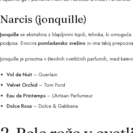
Narcis (jonquille)
Jonquille
se ekstrahira z hlapljivimi topili, tehnika, ki omogo
podpisa. Evocira
pomladansko svežino
in ima takoj prepozna
Jonquille je prisotna v številnih cvetličnih parfumih, med kateri
Vol de Nuit
– Guerlain
Velvet Orchid
– Tom Ford
Eau de Printemps
– L’Artisan Parfumeur
Dolce Rosa
– Dolce & Gabbana
2. Bele rože v cvetl