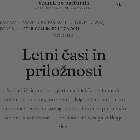
Vodnik po parfumih
SL
AVTORICA SYLVAINE DELACOURTE
DOMOV
›
VODNIK PO PARFUMIH
›
IZBERITE SVOJ
PODPIS
›
LETNI ČASI IN PRILOŽNOSTI
VODNIK
Letni časi in
priložnosti
Parfum izbiramo tudi glede na letni čas in trenutek:
tople note za zimo, sveže za poletje, nežne za poroko
ali zmenek. Rubrika svetuje, katera dišava se poda vsaki
sezoni in priložnosti — od darila do vašega velikega
dne.