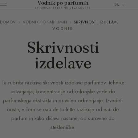
Vodnik po parfumih
SL
AVTORICA SYLVAINE DELACOURTE
DOMOV
›
VODNIK PO PARFUMIH
›
SKRIVNOSTI IZDELAVE
VODNIK
Skrivnosti
izdelave
Ta rubrika razkriva skrivnosti izdelave parfumov: tehnike
ustvarjanja, koncentracije od kolonjske vode do
parfumskega ekstrakta in pravilno odmerjanje. Izvedeli
boste, v čem se eau de toilette razlikuje od eau de
parfum in kako dišava nastane, od surovine do
stekleničke.