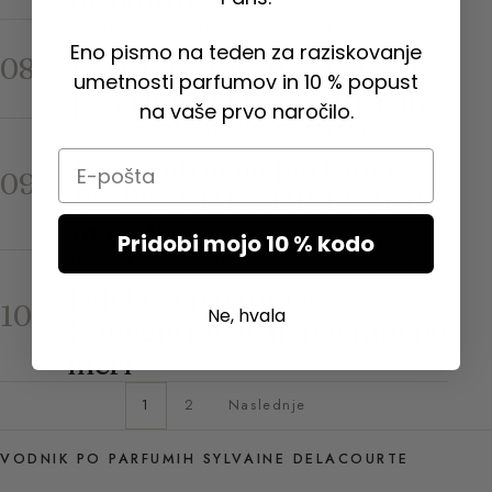
in akordi
KONCENTRACIJE IN ODMERJANJE
Eno pismo na teden za raziskovanje
Parfumski ekstrakt : Vodič
08
umetnosti parfumov in 10 % popust
po vrhunski koncentraciji
na vaše prvo naročilo.
KONCENTRACIJE IN ODMERJANJE
Email
Koncentracija parfuma :
09
Razlike EDT, EDP, Ekstrakt
in vodič
Pridobi mojo 10 % kodo
SKRIVNOSTI IZDELAVE
Izdelava parfuma:
10
Ne, hvala
Koncentracije in parfum po
meri
1
2
Naslednje
VODNIK PO PARFUMIH SYLVAINE DELACOURTE