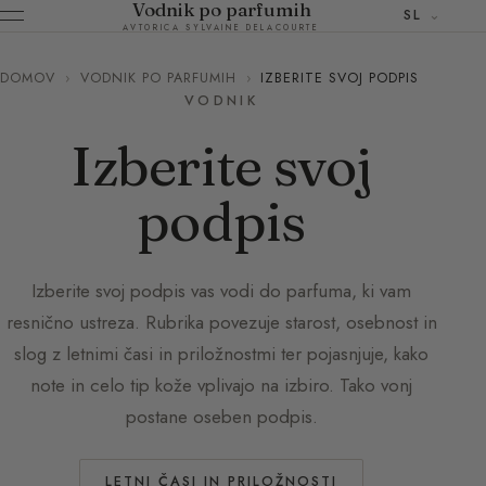
Vodnik po parfumih
SL
AVTORICA SYLVAINE DELACOURTE
DOMOV
›
VODNIK PO PARFUMIH
›
IZBERITE SVOJ PODPIS
VODNIK
Izberite svoj
podpis
Izberite svoj podpis vas vodi do parfuma, ki vam
resnično ustreza. Rubrika povezuje starost, osebnost in
slog z letnimi časi in priložnostmi ter pojasnjuje, kako
note in celo tip kože vplivajo na izbiro. Tako vonj
postane oseben podpis.
LETNI ČASI IN PRILOŽNOSTI