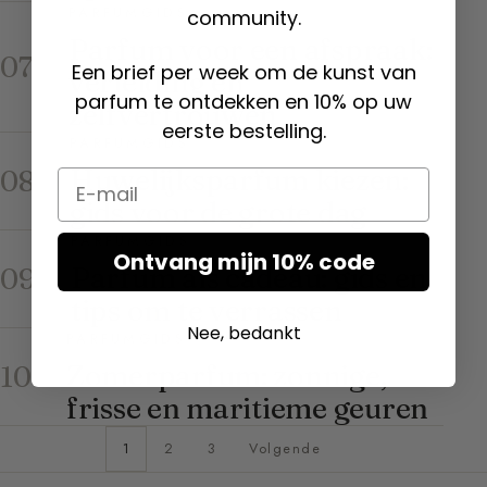
PARFUMGIDS
community.
Parfum voor een afspraak:
07
Een brief per week om de kunst van
verleiding en
parfum te ontdekken en 10% op uw
zelfvertrouwen
eerste bestelling.
PARFUMGIDS
Huwelijksparfum kiezen:
08
Email
gids voor de grote dag
PARFUMGIDS
Ontvang mijn 10% code
Parfum als cadeau: gids en
09
tips om te verrassen
Nee, bedankt
PARFUMGIDS
Zomerparfum: zonnige,
10
frisse en maritieme geuren
1
2
3
Volgende