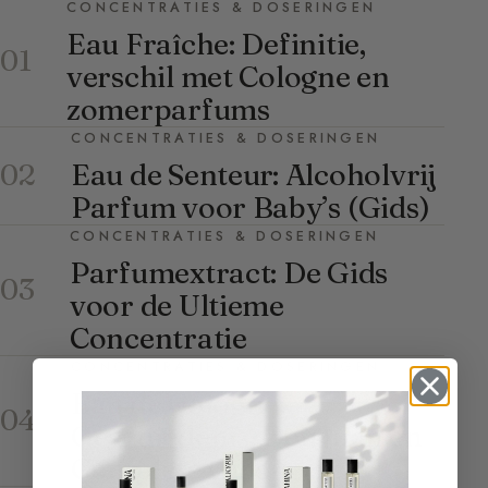
CONCENTRATIES & DOSERINGEN
Eau Fraîche: Definitie,
01
verschil met Cologne en
zomerparfums
CONCENTRATIES & DOSERINGEN
Eau de Senteur: Alcoholvrij
02
Parfum voor Baby’s (Gids)
CONCENTRATIES & DOSERINGEN
Parfumextract: De Gids
03
voor de Ultieme
Concentratie
CONCENTRATIES & DOSERINGEN
Eau de Cologne:
04
Geschiedenis, Deugden en
Complete Gids