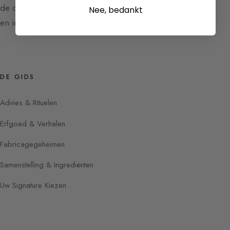
de coulissen van de creatie, tussen kennis
Nee, bedankt
en inspiratie.
DE GIDS
Advies & Rituelen
Erfgoed & Verhalen
Fabricagegeheimen
Samenstelling & Ingrediënten
Uw Signature Kiezen