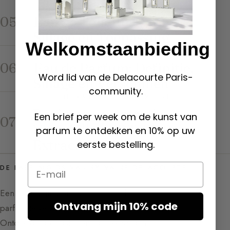
CONCENTRATIES & DOSERINGEN
Eau de Toilette: Definitie,
05
Sillage en Toepassing
Welkomstaanbieding
CONCENTRATIES & DOSERINGEN
Eau de Parfum: Definitie,
06
Word lid van de Delacourte Paris-
Sillage en Verschillen
community.
CONCENTRATIES & DOSERINGEN
Parfumconcentratie:
Een brief per week om de kunst van
07
Verschillen EDT, EDP,
parfum te ontdekken en 10% op uw
Extract en Gids
eerste bestelling.
Email
DE PARFUMGIDS VAN SYLVAINE DELACOURTE
Een uitnodiging om de kunst van het
Ontvang mijn 10% code
parfum te verkennen en te begrijpen.
Ontdek de grondstoffen, de akkoorden en