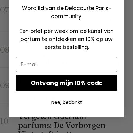
De Collectie L’Art et La
Word lid van de Delacourte Paris-
Matière van Guerlain:
07
community.
Sublimering van zeldzame
essences
Een brief per week om de kunst van
DE GROTE GESCHIEDENIS VAN PARFUM
parfum te ontdekken en 10% op uw
Parfum tegen de Pest:
eerste bestelling.
08
Geschiedenis,
Email
Aromatherapie en Hygiëne
DE GROTE GESCHIEDENIS VAN PARFUM
De Kôdô-ceremonie: De
Ontvang mijn 10% code
09
kunst van het luisteren
naar wierook in Japan
Nee, bedankt
ERFGOED & VERHALEN
Vergeten Guerlain-
10
parfums: De Verborgen