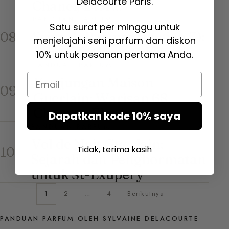
Delacourte Paris.
Chanel, Dior…
PANDUAN PARFUM
Satu surat per minggu untuk
Sejarah Parfum (Bagian 3):
08
menjelajahi seni parfum dan diskon
Dari 1900 hingga Kini
10% untuk pesanan pertama Anda.
PANDUAN PARFUM
Email
Kunjungan Maison
09
Guerlain: Warisan 68
Champs-Élysées
Dapatkan kode 10% saya
PANDUAN PARFUM
Vol de Nuit Guerlain:
10
Tidak, terima kasih
Sejarah dan Penghormatan
untuk St-Exupéry
1
2
…
4
Berikutnya
PANDUAN PARFUM OLEH SYLVAINE DELACOURTE