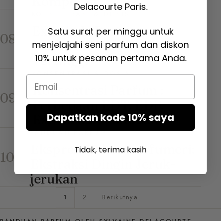
Komposisi
Delacourte Paris.
KONSENTRASI & DOSIS
Extrait de Parfum :
Satu surat per minggu untuk
08
Panduan Konsentrasi
menjelajahi seni parfum dan diskon
10% untuk pesanan pertama Anda.
Tertinggi
KONSENTRASI & DOSIS
Email
Konsentrasi Parfum :
09
Perbedaan EDT, EDP,
Dapatkan kode 10% saya
Extrait dan Panduan
PANDUAN PARFUM
Ekspresi dalam Parfumeri:
Tidak, terima kasih
10
Ekstraksi Dingin Jeruk-
jerukan
1
2
Berikutnya