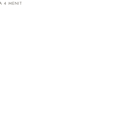
 4 MENIT