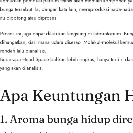
Kemudian pembuat parfum teknis akan memilih komponen yang
bunga tersebut. Ia, dengan kata lain, mereproduksi nada-na
itu dipotong atau diproses.
Proses ini juga dapat dilakukan langsung di laboratorium. B
dihangatkan, dari mana udara diserap. Molekul-molekul kemu
rendah lalu dianalisis.
Beberapa Head Space bahkan lebih ringkas, hanya terdiri dar
yang akan dianalisis.
Apa Keuntungan H
1. Aroma bunga hidup dir