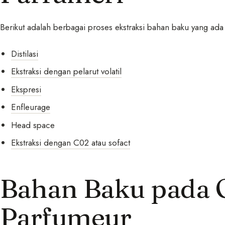
Berikut adalah berbagai proses ekstraksi bahan baku yang ada
Distilasi
Ekstraksi dengan pelarut volatil
Ekspresi
Enfleurage
Head space
Ekstraksi dengan C02 atau sofact
Bahan Baku pada 
Parfumeur