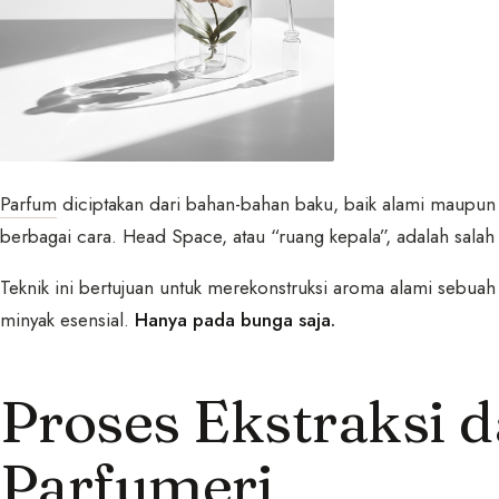
Parfum
diciptakan dari bahan-bahan baku, baik alami maupun s
berbagai cara. Head Space, atau “ruang kepala”, adalah salah 
Teknik ini bertujuan untuk merekonstruksi aroma alami sebua
minyak esensial.
Hanya pada bunga saja.
Proses Ekstraksi 
Parfumeri