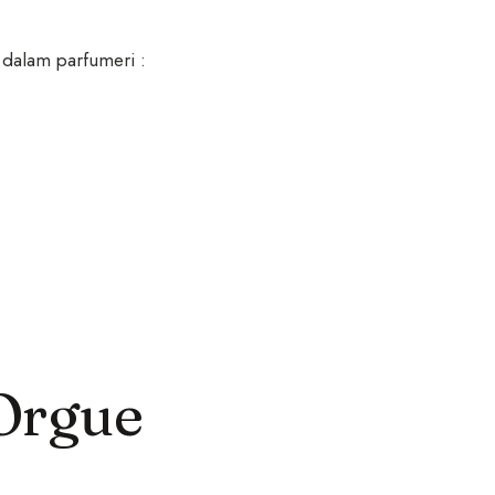
 dalam parfumeri :
Orgue