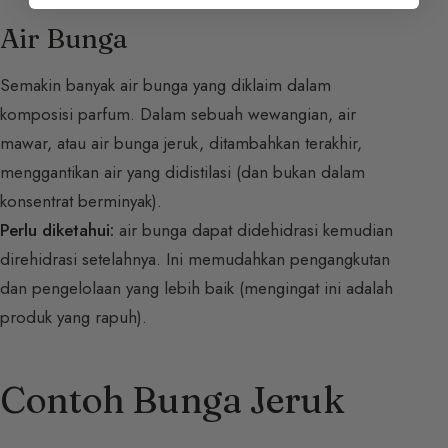
Air Bunga
Semakin banyak air bunga yang diklaim dalam
komposisi parfum. Dalam sebuah wewangian, air
mawar, atau air bunga jeruk, ditambahkan terakhir,
menggantikan air yang didistilasi (dan bukan dalam
konsentrat berminyak).
Perlu diketahui:
air bunga dapat didehidrasi kemudian
direhidrasi setelahnya. Ini memudahkan pengangkutan
dan pengelolaan yang lebih baik (mengingat ini adalah
produk yang rapuh).
Contoh Bunga Jeruk