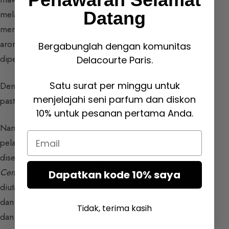
Datang
melalui distilasi. Mengingat bahan baku dipanaskan saat
mendidih, wajar bahwa hasil akhir tidak memberikan
aroma yang persis sama dengan mawar yang baru
Bergabunglah dengan komunitas
dipetik.
Delacourte Paris.
Satu surat per minggu untuk
Dengan teknik distilasi, produk akhir yang diperoleh
menjelajahi seni parfum dan diskon
pasti akan disebut “esensi” atau “minyak esensial”.
10% untuk pesanan pertama Anda.
Namun bahan baku tersebut juga dapat diolah dengan
Email
pelarut volatil (
lih. Ekstraksi
). Dalam hal ini, produk akan
disebut “absolut mawar”. Dengan teknik ini, kualitas
Centifolia
, yang juga disebut “mawar Grasse”, lebih
Dapatkan kode 10% saya
diutamakan. Ia bertindak terutama dalam nada tengah
dan nada dasar karena aromanya lebih bulat, sensual,
Tidak, terima kasih
dan kaya.