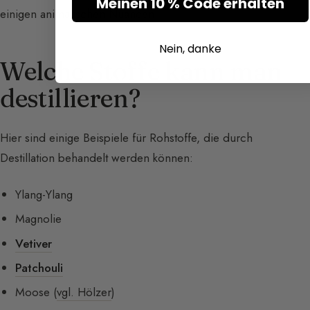
Meinen 10 % Code erhalten
einigen animalischen Nuancen.
Nein, danke
Welche Stoffe kann man
destillieren?
Hier sind einige Beispiele für Rohstoffe, die durch
Destillation behandelt werden können:
Ylang-Ylang
Magnolie
Vetiver
Patchouli
Moose (
vgl. Hölzer
)