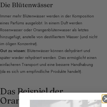
Die Blütenwässer
Immer mehr Blütenwässer werden in der Komposition
eines Parfüms ausgelobt. In einem Duft werden
Rosenwasser oder Orangenblütenwasser als letztes
hinzugefügt, anstelle von destilliertem Wasser (und nicht
im öligen Konzentrat).
Gut zu wissen:
Blütenwässer können dehydriert und
später wieder rehydriert werden. Dies ermöglicht einen
einfacheren Transport und eine bessere Handhabung
(da es sich um empfindliche Produkte handelt).
Das Beispiel der
Orangenblüte