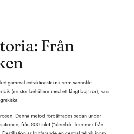
toria: Från
iken
ket gammal extraktionsteknik som sannolikt
mbik (en stor behållare med ett långt böjt rör), vars
grekiska.
för rosen. Denna metod förbättrades sedan under
isationen, från 800-talet (“alembik” kommer från
. Destillation är fortfarande en central teknik inom