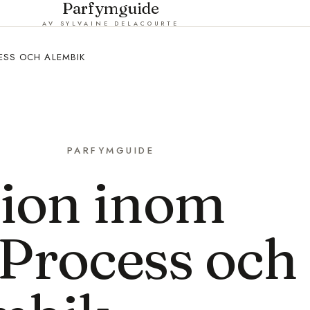
Parfymguide
AV SYLVAINE DELACOURTE
ESS OCH ALEMBIK
PARFYMGUIDE
tion inom
 Process och