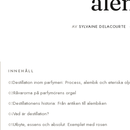
ale
AV
SYLVAINE DELACOURTE
INNEHÅLL
Destillation inom parfymeri: Process, alembik och eteriska olj
Råvarorna på parfymörens orgel
Destillationens historia: Från antiken till alembiken
Vad är destillation?
Utbyte, essens och absolut: Exemplet med rosen