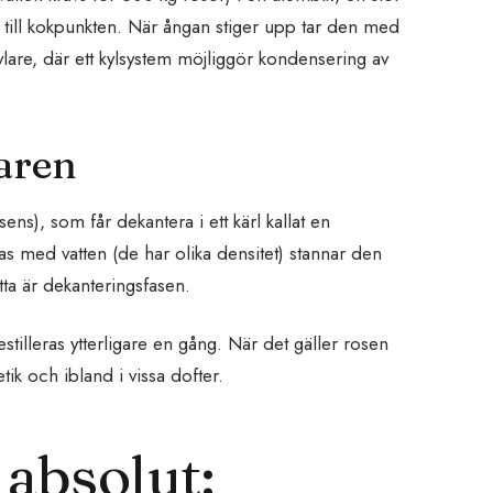
 till kokpunkten. När ångan stiger upp tar den med
are, där ett kylsystem möjliggör kondensering av
aren
ens), som får dekantera i ett kärl kallat en
as med vatten (de har olika densitet) stannar den
ta är dekanterings­fasen.
tilleras ytterligare en gång. När det gäller rosen
tik och ibland i vissa dofter.
 absolut: