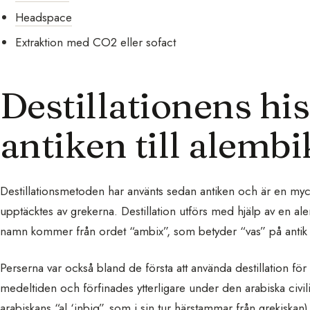
Headspace
Extraktion med CO2 eller sofact
Destillationens his
antiken till alemb
Destillationsmetoden har använts sedan antiken och är en myc
upptäcktes av grekerna. Destillation utförs med hjälp av en ale
namn kommer från ordet “ambix”, som betyder “vas” på antik 
Perserna var också bland de första att använda destillation 
medeltiden och förfinades ytterligare under den arabiska civil
arabiskans “al ‘inbiq”, som i sin tur härstammar från grekiskan)