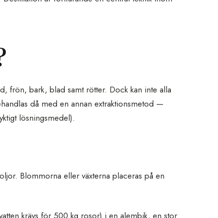
?
d, frön, bark, blad samt rötter. Dock kan inte alla
behandlas då med en annan extraktionsmetod —
yktigt lösningsmedel).
 oljor. Blommorna eller växterna placeras på en
vatten krävs för 500 kg rosor) i en alembik, en stor