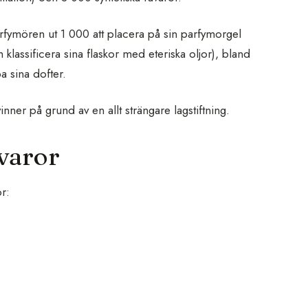
arfymören ut 1 000 att placera på sin parfymorgel
klassificera sina flaskor med eteriska oljor), bland
a sina dofter.
ner på grund av en allt strängare lagstiftning.
varor
r: