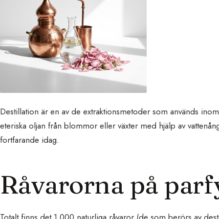
Destillation är en av de extraktionsmetoder som används ino
eteriska oljan från blommor eller växter med hjälp av vatte
fortfarande idag.
Råvarorna på parf
Totalt finns det 1 000 naturliga råvaror (de som berörs av desti