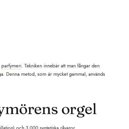
m
parfymeri
. Tekniken innebär att man fångar den
nånga. Denna metod, som är mycket gammal, används
ymörens orgel
llation) och 3 000 syntetiska råvaror.