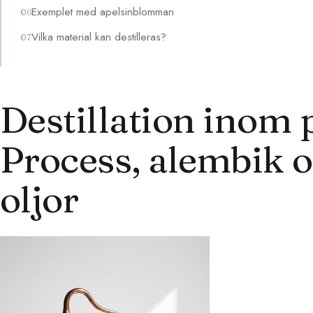
Exemplet med apelsinblomman
Vilka material kan destilleras?
Destillation inom 
Process, alembik o
oljor