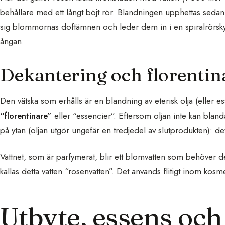
behållare med ett långt böjt rör. Blandningen upphettas sedan
sig blommornas doftämnen och leder dem in i en spiralrörskyl
ångan.
Dekantering och florentin
Den vätska som erhålls är en blandning av eterisk olja (eller ess
“florentinare”
eller “essencier”. Eftersom oljan inte kan bland
på ytan (oljan utgör ungefär en tredjedel av slutprodukten): det
Vattnet, som är parfymerat, blir ett blomvatten som behöver des
kallas detta vatten “rosenvatten”. Det används flitigt inom kosme
Utbyte, essens och