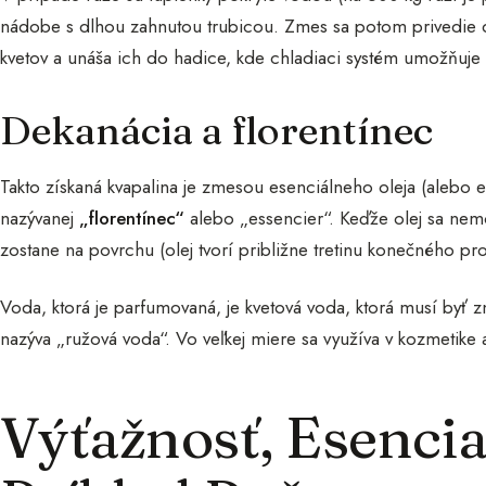
nádobe s dlhou zahnutou trubicou. Zmes sa potom privedie do
kvetov a unáša ich do hadice, kde chladiaci systém umožňuje
Dekanácia a florentínec
Takto získaná kvapalina je zmesou esenciálneho oleja (alebo 
nazývanej
„florentínec“
alebo „essencier“. Keďže olej sa nem
zostane na povrchu (olej tvorí približne tretinu konečného pro
Voda, ktorá je parfumovaná, je kvetová voda, ktorá musí byť z
nazýva „ružová voda“. Vo veľkej miere sa využíva v kozmetike a
Výťažnosť, Esencia