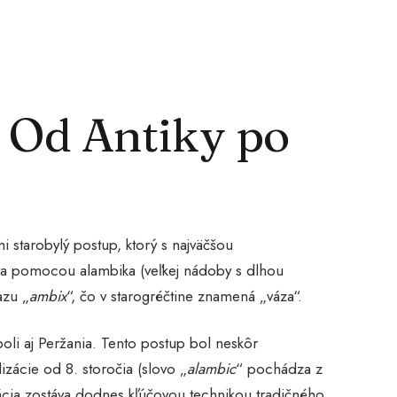
: Od Antiky po
i starobylý postup, ktorý s najväčšou
áva pomocou alambika (veľkej nádoby s dlhou
azu „
ambix
“, čo v starogréčtine znamená „váza“.
boli aj Peržania. Tento postup bol neskôr
lizácie od 8. storočia (slovo „
alambic
“ pochádza z
lácia zostáva dodnes kľúčovou technikou tradičného