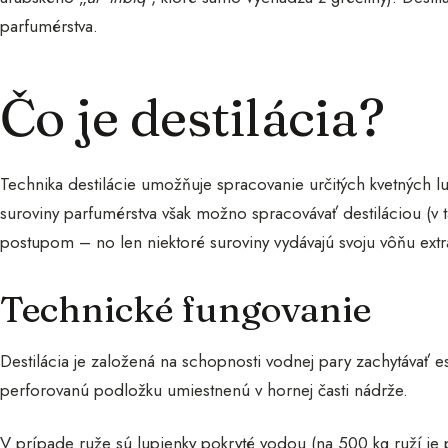
parfumérstva.
Čo je destilácia?
Technika destilácie umožňuje spracovanie určitých kvetných lup
suroviny parfumérstva však možno spracovávať destiláciou (v
postupom – no len niektoré suroviny vydávajú svoju vôňu ex
Technické fungovanie
Destilácia je založená na schopnosti vodnej pary zachytávať ese
perforovanú podložku umiestnenú v hornej časti nádrže.
V prípade ruže sú lupienky pokryté vodou (na 500 kg ruží je p