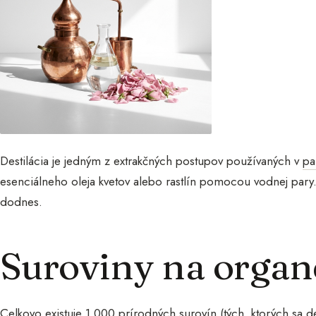
Destilácia je jedným z extrakčných postupov používaných v
pa
esenciálneho oleja kvetov alebo rastlín pomocou vodnej pary. 
dodnes.
Suroviny na organ
Celkovo existuje 1 000 prírodných surovín (tých, ktorých sa des