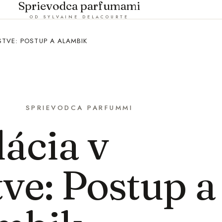
Sprievodca parfumami
OD SYLVAINE DELACOURTE
STVE: POSTUP A ALAMBIK
SPRIEVODCA PARFUMMI
lácia v
ve: Postup a