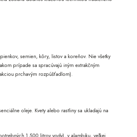
ienkov, semien, kôry, listov a koreňov. Nie všetky
 takom prípade sa spracúvajú iným extrakčným
trakciou prchavým rozpúšťadlom).
nciálne oleje. Kvety alebo rastliny sa ukladajú na
otrebných 1 500 litrov vody), v alambiku, veľkej