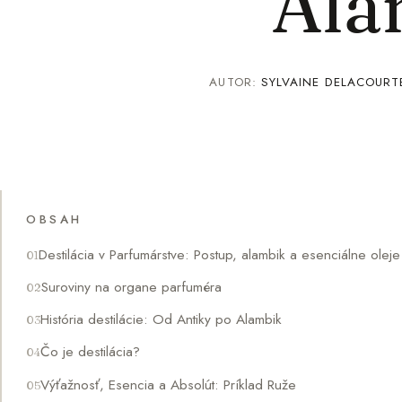
Ala
AUTOR:
SYLVAINE DELACOURT
OBSAH
Destilácia v Parfumárstve: Postup, alambik a esenciálne oleje
Suroviny na organe parfuméra
História destilácie: Od Antiky po Alambik
Čo je destilácia?
Výťažnosť, Esencia a Absolút: Príklad Ruže