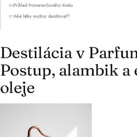
Príklad Pomarančového Kvetu
Aké látky možno destilovať?
Destilácia v Parfu
Postup, alambik a 
oleje