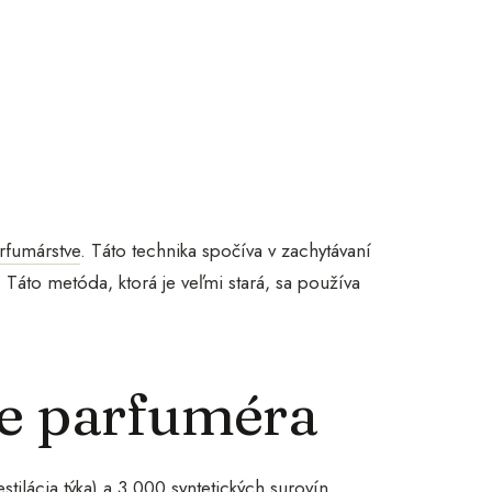
rfumárstve
. Táto technika spočíva v zachytávaní
Táto metóda, ktorá je veľmi stará, sa používa
e parfuméra
tilácia týka) a 3 000 syntetických surovín.