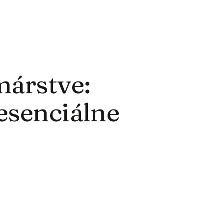
márstve:
esenciálne