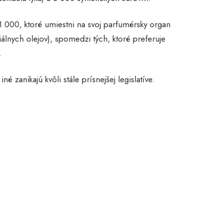
 1 000, ktoré umiestni na svoj parfumérsky organ
iálnych olejov), spomedzi tých, ktoré preferuje
.
é zanikajú kvôli stále prísnejšej legislatíve.