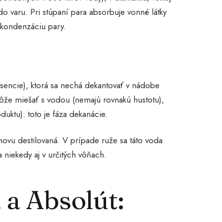
 varu. Pri stúpaní para absorbuje vonné látky
 kondenzáciu pary.
esencie), ktorá sa nechá dekantovať v nádobe
ôže miešať s vodou (nemajú rovnakú hustotu),
duktu): toto je fáza dekanácie.
novu destilovaná. V prípade ruže sa táto voda
 niekedy aj v určitých vôňach.
 a Absolút: