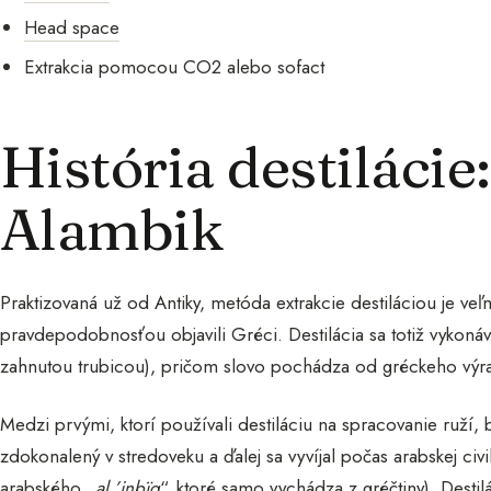
Head space
Extrakcia pomocou CO2 alebo sofact
História destilácie
Alambik
Praktizovaná už od Antiky, metóda extrakcie destiláciou je veľm
pravdepodobnosťou objavili Gréci. Destilácia sa totiž vykon
zahnutou trubicou), pričom slovo pochádza od gréckeho výr
Medzi prvými, ktorí používali destiláciu na spracovanie ruží, 
zdokonalený v stredoveku a ďalej sa vyvíjal počas arabskej civi
arabského „
al ’inbïq
“, ktoré samo vychádza z gréčtiny). Desti