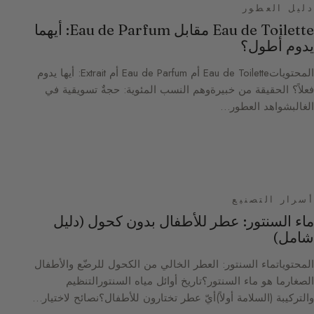
دليل العطور
Eau de Toilette مقابل Eau de Parfum: أيهما
يدوم أطول؟
المحتوياتEau de Toilette أم Eau de Parfum أم Extrait: أيها يدوم
فعلاً؟ الحقيقة من خبيرةوهم النسب المئوية: حجةٌ تسويقية في
الغالبشواهد العطور…
أسرار التصنيع
ماء السنتور: عطر للأطفال بدون كحول (دليل
شامل)
المحتوياتماء السنتور: العطر الخالي من الكحول للرضّع والأطفال
الصغارما هو ماء السنتور؟تاريخ أوائل مياه السنتورالتنظيم
والتركيبة (السلامة أولاً)أيّ عطر تختارون للأطفال؟نصائح لاختيار…