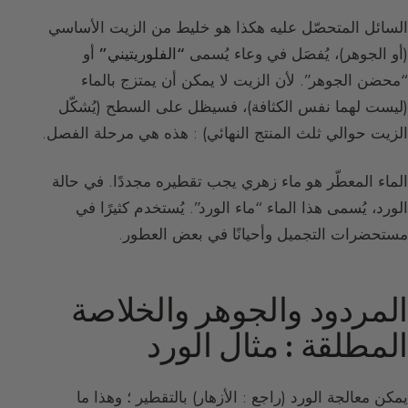
السائل المتحصّل عليه هكذا هو خليط من الزيت الأساسي
(أو الجوهر)، يُفصَل في وعاء يُسمى
“الفلوريتيني”
أو
“محضن الجوهر”. لأن الزيت لا يمكن أن يمتزج بالماء
(ليست لهما نفس الكثافة)، فسيظل على السطح (يُشكّل
الزيت حوالي ثلث المنتج النهائي) : هذه هي مرحلة الفصل.
الماء المعطّر هو ماء زهري يجب تقطيره مجددًا. في حالة
الورد، يُسمى هذا الماء “ماء الورد”. يُستخدم كثيرًا في
مستحضرات التجميل وأحيانًا في بعض العطور.
المردود والجوهر والخلاصة
المطلقة : مثال الورد
يمكن معالجة الورد (
راجع : الأزهار
) بالتقطير ؛ وهذا ما