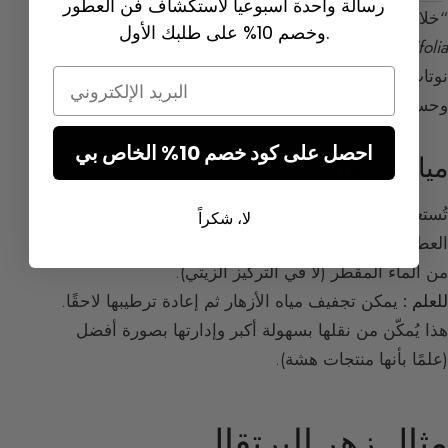
رسالة واحدة أسبوعياً لاستكشاف فن العطور
“خلاصة الورد المطلقة”. بهذه التقنية، سيُفضَّل صنف
وخصم 10% على طلبك الأول.
Centifolia
، المسمى أيضًا “ورد غراس”. يعمل خاصة في
نوتات القلب والنوتات الأساسية لأن رائحته أكثر دورًا
Email
وحسية وثراءً.
احصل على كود خصم 10% الخاص بي
مياه الأزهار
تُستعمل مياه الأزهار بصورة متزايدة في تركيبة العطر. في
لا، شكراً
العطر، يُضاف ماء الورد أو ماء زهر البرتقال في الأخير، بدلًا
من الماء المقطر (لا في التركيز الزيتي).
للعلم :
يمكن تجفيف مياه الأزهار ثم إعادة ترطيبها لاحقًا.
هذا يُمكّن من نقلها بسهولة أكبر وإدارتها بصورة أفضل
(علمًا بأنها منتجات هشة).
مثال زهر البرتقال