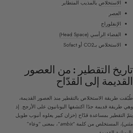
الاستخلاص
بالمذيب المتطاير
العصر
الإنفلوراج
الفضاء الرأسي (Head Space)
الاستخلاص بـCO2 أو Sofact
تاريخ التقطير : من العصور
القديمة إلى القدّاح
طُبّقت طريقة الاستخلاص بالتقطير منذ العصور القديمة،
وهي طريقة قديمة جدًا اكتشفها اليونانيون على الأرجح. إذ
يتمّ التقطير بمساعدة قدّاح (خزان كبير يعلوه أنبوب طويل
مثني)، المستخلص من كلمة “
ambix
“، بمعنى “وعاء”
باليونانية القديمة.