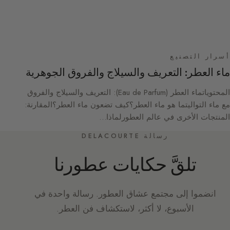
أسرار التصنيع
ماء العطر: التعريف والسيلاج والفروق الجوهرية
المحتوياتماء العطر (Eau de Parfum): التعريف والسيلاج والفروق
مع ماء التواليتما هو ماء العطر؟كيف تضعون ماء العطر؟المقارنة:
المنتجات الأخرى في عالم العطورلماذا…
رسالة DELACOURTE
تلقَّ حكايات عطورنا
انضموا إلى مجتمع عشاق العطور. رسالة واحدة في
الأسبوع، لا أكثر، لاستكشاف فن العطر.