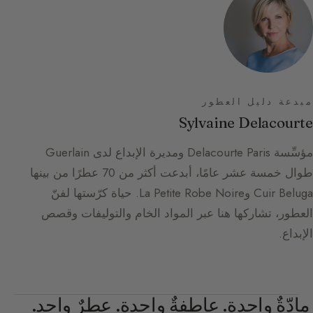
مبدعة دليل العطور
Sylvaine Delacourte
مؤسِّسة Delacourte Paris ومديرة الإبداع لدى Guerlain
طوال خمسة عشر عامًا، أبدعت أكثر من 70 عطرًا من بينها
Cuir Beluga وLa Petite Robe Noire. حياة كرّستها لفنّ
العطور، تشاركها هنا عبر المواد الخام والتوليفات وقصص
الإبداع.
مادّةٌ واحدة. عاطفةٌ واحدة. عطرٌ واحد.