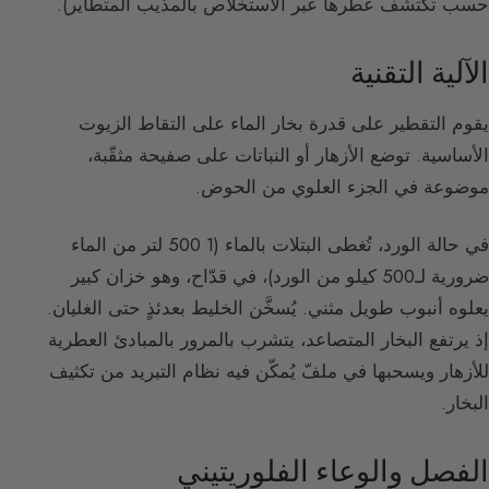
حسب تكتشف عطرها عبر الاستخلاص بالمذيب المتطاير).
الآلية التقنية
يقوم التقطير على قدرة بخار الماء على التقاط الزيوت
الأساسية. توضع الأزهار أو النباتات على صفيحة مثقّبة،
موضوعة في الجزء العلوي من الحوض.
في حالة الورد، تُغطى البتلات بالماء (1 500 لتر من الماء
ضرورية لـ500 كيلو من الورد)، في قدّاح، وهو خزان كبير
يعلوه أنبوب طويل مثني. يُسخَّن الخليط بعدئذٍ حتى الغليان.
إذ يرتفع البخار المتصاعد، يتشرب بالمرور بالمبادئ العطرية
للأزهار ويسحبها في ملفّ يُمكّن فيه نظام التبريد من تكثيف
البخار.
الفصل والوعاء الفلوريتيني