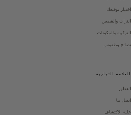
اختيار توقيعك
التراث والقصص
التركيبة والمكونات
نصائح وطقوس
العلامة التجارية
العطور
اتصل بنا
علبة الاكتشاف
Instagram