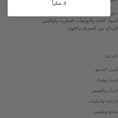
لا، شكراً
دعوة لاستكشاف فنّ العطور وفهمه. اكتشفوا
المواد الخام والتوليفات العطرية وكواليس
الإبداع، بين المعرفة والإلهام.
الدليل
أسرار التصنيع
اختيار توقيعك
التراث والقصص
التركيبة والمكونات
نصائح وطقوس