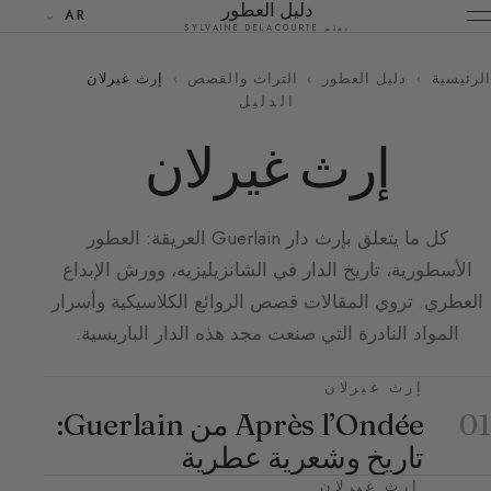
دليل العطور
AR
بقلم SYLVAINE DELACOURTE
الرئيسية
›
دليل العطور
›
التراث والقصص
›
إرث غيرلان
الدليل
إرث غيرلان
كل ما يتعلق بإرث دار Guerlain العريقة: العطور
الأسطورية، تاريخ الدار في الشانزيليزيه، وورش الإبداع
العطري. تروي المقالات قصص الروائع الكلاسيكية وأسرار
المواد النادرة التي صنعت مجد هذه الدار الباريسية.
إرث غيرلان
Après l’Ondée من Guerlain:
01
تاريخ وشعرية عطرية
إرث غيرلان