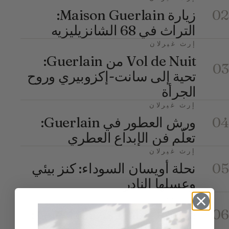
زيارة Maison Guerlain:
02
التراث في 68 الشانزيليزيه
إرث غيرلان
Vol de Nuit من Guerlain:
03
تحية إلى سانت-إكزوبيري وروح
الجرأة
إرث غيرلان
ورش العطور في Guerlain:
04
تعلّم فن الإبداع العطري
إرث غيرلان
نحلة أويسان السوداء: كنز بيئي
05
وعسلها النادر
إرث غيرلان
Habit Rouge من Guerlain :
06