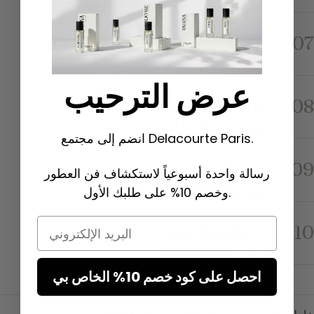
التاريخ والإلهام الفروسي
إرث غيرلان
L’Heure Bleue من Guerlain :
07
حكاية أمسية صيفية
عرض الترحيب
إرث غيرلان
Jacques Guerlain : سيرة
08
عبقري العطارة
انضم إلى مجتمع Delacourte Paris.
إرث غيرلان
Eau de Lit من Guerlain :
09
رسالة واحدة أسبوعياً لاستكشاف فن العطور
نضارة الكتان النظيف
وخصم 10% على طلبك الأول.
إرث غيرلان
Email
الـ Guerlinade : السر العطري
10
لدار Guerlain
احصل على كود خصم 10% الخاص بي
1
2
التالي
دليل العطور بقلم SYLVAINE DELACOURTE