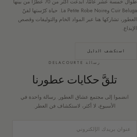
طوال خمسة عشر عامًا، أبدعت أكثر من 70 عطرًا من بينها
Cuir Beluga وLa Petite Robe Noire. حياة كرّستها لفنّ
العطور، تشاركها هنا عبر المواد الخام والتوليفات وقصص
الإبداع.
استكشف الدليل
رسالة DELACOURTE
تلقَّ حكايات عطورنا
انضموا إلى مجتمع عشاق العطور. رسالة واحدة في
الأسبوع، لا أكثر، لاستكشاف فن العطر.