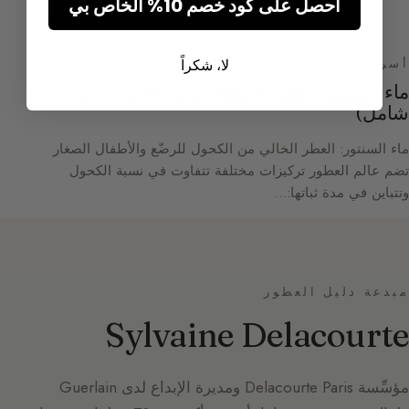
احصل على كود خصم 10% الخاص بي
لا، شكراً
أسرار التصنيع
ماء السنتور: عطر للأطفال بدون كحول (دليل
شامل)
ماء السنتور: العطر الخالي من الكحول للرضّع والأطفال الصغار
تضم عالم العطور تركيزات مختلفة تتفاوت في نسبة الكحول
وتتباين في مدة ثباتها:…
مبدعة دليل العطور
Sylvaine Delacourte
مؤسِّسة Delacourte Paris ومديرة الإبداع لدى Guerlain