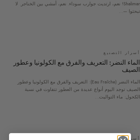
Shalimar! نعم، ارتديت جوارب سوداء. نعم، أمشي بين الخناجر. لا
تبحثوا —…
أسرار التصنيع
الماء النضر: التعريف والفرق مع الكولونيا وعطور
الصيف
الماء النضر (Eau Fraîche): التعريف والفرق مع الكولونيا وعطور
الصيف توجد اليوم أنواع عديدة من العطور تتفاوت في نسبة
الكحول: ماء التواليت…
أسرار التصنيع