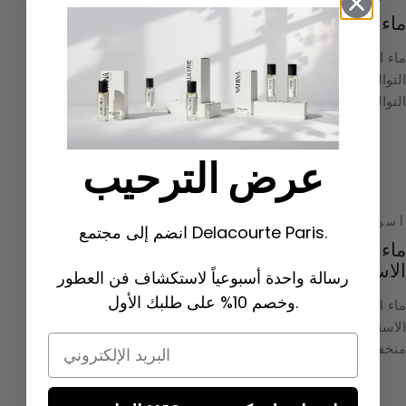
ماء العطر: التعريف والسيلاج والفروق الجوهرية
ماء العطر (Eau de Parfum): التعريف والسيلاج والفروق مع ماء
التواليت توجد في عالم العطور تركيزات مختلفة، منها ماء
التواليت وماء الكولونيا…
عرض الترحيب
أسرار التصنيع
انضم إلى مجتمع Delacourte Paris.
ماء التواليت: التعريف والسيلاج ونصائح
الاستخدام
رسالة واحدة أسبوعياً لاستكشاف فن العطور
وخصم 10% على طلبك الأول.
ماء التواليت (Eau de Toilette): التعريف والسيلاج ونصائح
الاستخدام ماء التواليت عطرية تركيزها من الزيوت الأساسية
Email
منخفض. كلما ارتفع تركيز ماء التواليت…