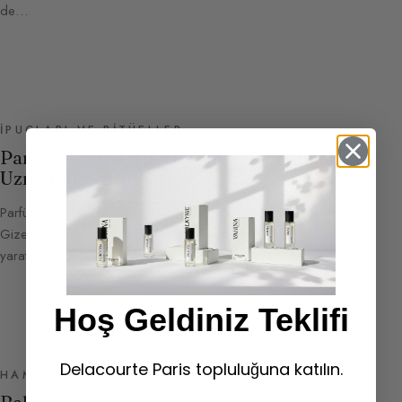
de…
İPUÇLARI VE RITÜELLER
Parfümümü Artık Hissedemiyorum:
Uzmanın Çözümleri
Parfümümü Neden Artık Hissedemiyorum? (Koku Alışkanlığı
Gizemi) Bu hikâyeyi sıklıkla duyuyor ve büyük bir hayal kırıklığı
yarattığını biliyorum. Parfümünüze yıllardır sadıksınız, bu…
Hoş Geldiniz Teklifi
Delacourte Paris topluluğuna katılın.
HAMMADDELER