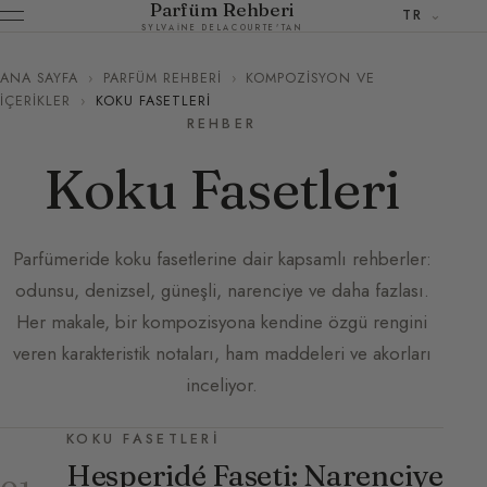
Parfüm Rehberi
TR
SYLVAINE DELACOURTE'TAN
ANA SAYFA
›
PARFÜM REHBERI
›
KOMPOZISYON VE
İÇERIKLER
›
KOKU FASETLERI
REHBER
Koku Fasetleri
Parfümeride koku fasetlerine dair kapsamlı rehberler:
odunsu, denizsel, güneşli, narenciye ve daha fazlası.
Her makale, bir kompozisyona kendine özgü rengini
veren karakteristik notaları, ham maddeleri ve akorları
inceliyor.
KOKU FASETLERI
Hesperidé Faseti: Narenciye