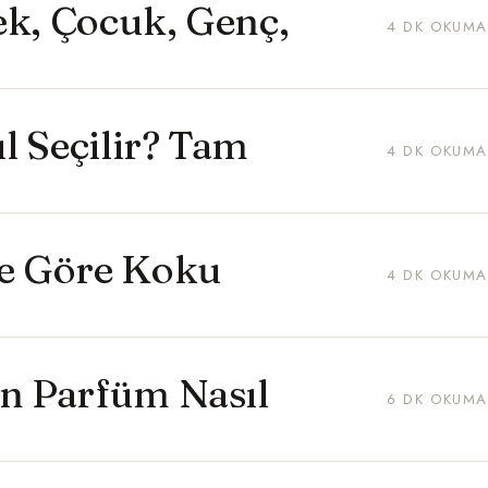
ek, Çocuk, Genç,
4 DK OKUMA
l Seçilir? Tam
4 DK OKUMA
le Göre Koku
4 DK OKUMA
in Parfüm Nasıl
6 DK OKUMA