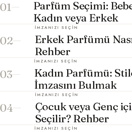
Parfüm Seçimi: Beb
01
Kadın veya Erkek
İMZANIZI SEÇIN
Erkek Parfümü Nası
02
Rehber
İMZANIZI SEÇIN
Kadın Parfümü: Sti
03
İmzasını Bulmak
İMZANIZI SEÇIN
Çocuk veya Genç iç
04
Seçilir? Rehber
İMZANIZI SEÇIN