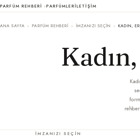
PARFÜM REHBERI
PARFÜMLER
İLETIŞIM
ANA SAYFA
›
PARFÜM REHBERI
›
İMZANIZI SEÇIN
›
KADIN, E
Kadın,
Kadı
se
form
rehber 
İMZANIZI SEÇIN