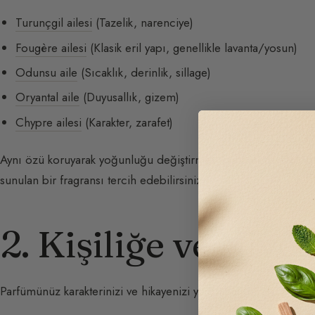
Turunçgil ailesi
(Tazelik, narenciye)
Fougère ailesi
(Klasik eril yapı, genellikle lavanta/yosun)
Odunsu aile
(Sıcaklık, derinlik, sillage)
Oryantal aile
(Duyusallık, gizem)
Chypre ailesi
(Karakter, zarafet)
Aynı özü koruyarak yoğunluğu değiştirmek için
Eau de Colog
sunulan bir fragransı tercih edebilirsiniz.
2. Kişiliğe ve Niye
Parfümünüz karakterinizi ve hikayenizi yansıtmalıdır. Bu seçimi