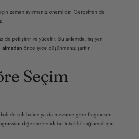
k için zaman ayırmanız önemlidir. Gerçekten de
z.
izi de pekiştirir ve yüceltir. Bu anlamda, taşıyan
ın almadan
önce iyice düşünmeniz şarttır.
öre Seçim
erkek de ruh haline ya da mevsime göre fragransını
granstan diğerine belirli bir tutarlılık sağlamak için