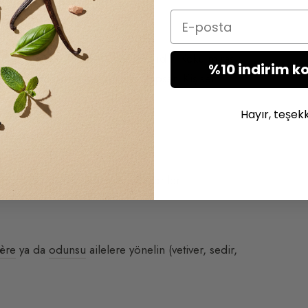
Email
nlukla
koku mirasınızla
bağlantılıdır. Koku mirası;
%10 indirim k
lekte kökleşmiş tüm kokuları kapsar. Kişisel
 bir parfüm bulmanızı sağlar.
Hayır, teşek
enmenizi sağlayacak büyük kategoriler:
ère
ya da
odunsu
ailelere yönelin (vetiver, sedir,