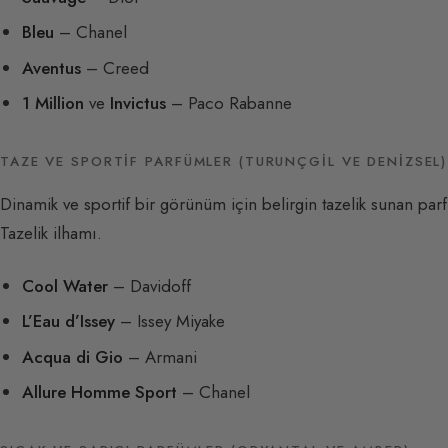
Bleu
– Chanel
Aventus
– Creed
1 Million
ve
Invictus
– Paco Rabanne
TAZE VE SPORTIF PARFÜMLER (TURUNÇGIL VE DENIZSEL)
Dinamik ve sportif bir görünüm için belirgin tazelik sunan par
Tazelik ilhamı.
Cool Water
– Davidoff
L’Eau d’Issey
– Issey Miyake
Acqua di Gio
– Armani
Allure Homme Sport
– Chanel