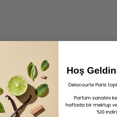
ne
, Eau de Toilette ve Eau de Parfum olarak
Hoş Geldini
Delacourte Paris topl
te Göre Seçim
Parfüm sanatını ke
haftada bir mektup ve 
 yönlendiren iki temel etken vardır:
%10 indir