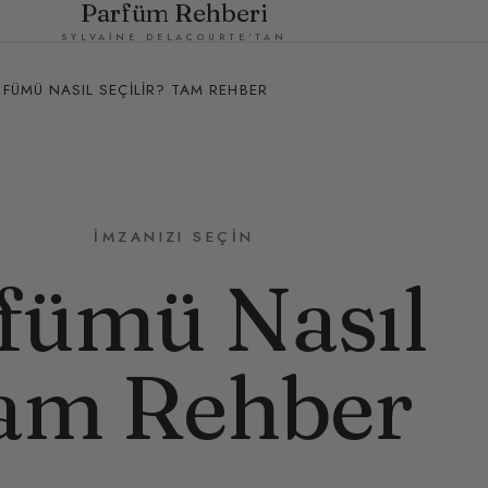
Parfüm Rehberi
SYLVAINE DELACOURTE'TAN
RFÜMÜ NASIL SEÇILIR? TAM REHBER
İMZANIZI SEÇIN
fümü Nasıl
Tam Rehber