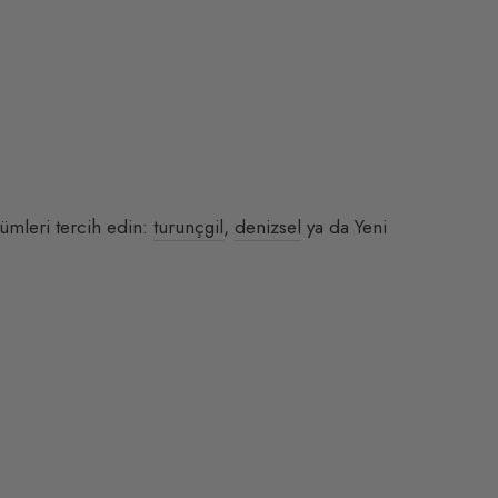
fümleri tercih edin:
turunçgil
,
denizsel
ya da Yeni