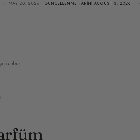
E
·
MAY 20, 2026
· GÜNCELLENME TARIHI
AUGUST 3, 2026
· 4
çin rehber
n
parfüm