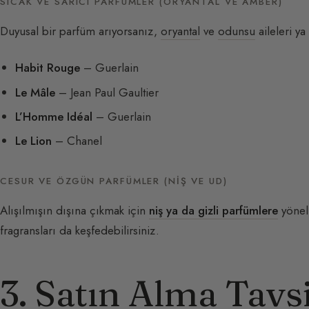
SICAK VE SARICI PARFÜMLER (ORYANTAL VE AMBER)
Duyusal bir parfüm arıyorsanız,
oryantal
ve
odunsu
aileleri y
Habit Rouge
– Guerlain
Le Mâle
– Jean Paul Gaultier
L’Homme Idéal
– Guerlain
Le Lion
– Chanel
CESUR VE ÖZGÜN PARFÜMLER (NIŞ VE UD)
Alışılmışın dışına çıkmak için
niş ya da gizli parfümlere
yönel
fragransları da keşfedebilirsiniz.
3. Satın Alma Tavsi