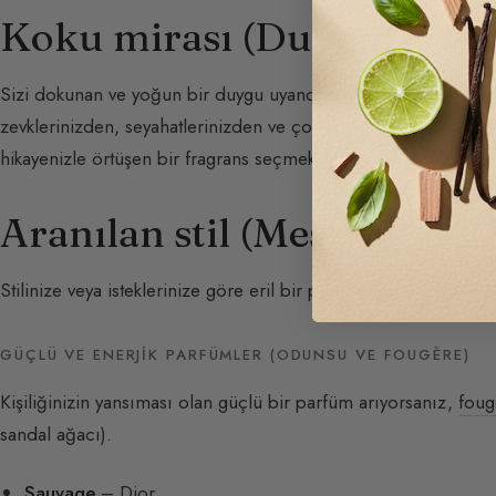
Koku mirası (Duygu)
Sizi dokunan ve yoğun bir duygu uyandıran bir parfüm, çoğu
zevklerinizden, seyahatlerinizden ve çocukluk anılarınızdan bel
hikayenizle örtüşen bir fragrans seçmek, gerçekten size uygun
Aranılan stil (Mesaj)
Stilinize veya isteklerinize göre eril bir parfüm seçerken yönl
GÜÇLÜ VE ENERJIK PARFÜMLER (ODUNSU VE FOUGÈRE)
Kişiliğinizin yansıması olan güçlü bir parfüm arıyorsanız,
foug
sandal ağacı).
Sauvage
– Dior