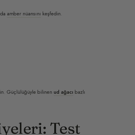
a da
amber nüansını
keşfedin.
in. Güçlülüğüyle bilinen
ud ağacı
bazlı
yeleri: Test