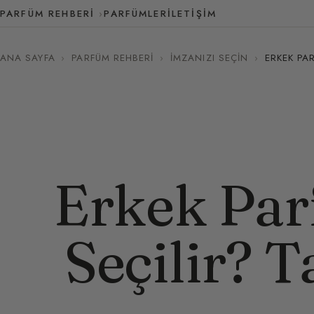
PARFÜM REHBERI
PARFÜMLER
İLETIŞIM
ANA SAYFA
›
PARFÜM REHBERI
›
İMZANIZI SEÇIN
›
ERKEK PA
Erkek Par
Seçilir? 