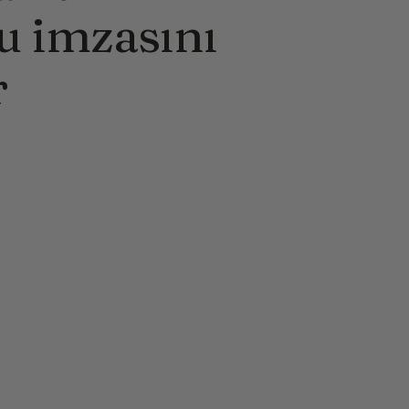
ku imzasını
r