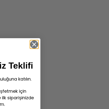
z Teklifi
uluğuna katılın.
şfetmek için
ilk siparişinizde
im.