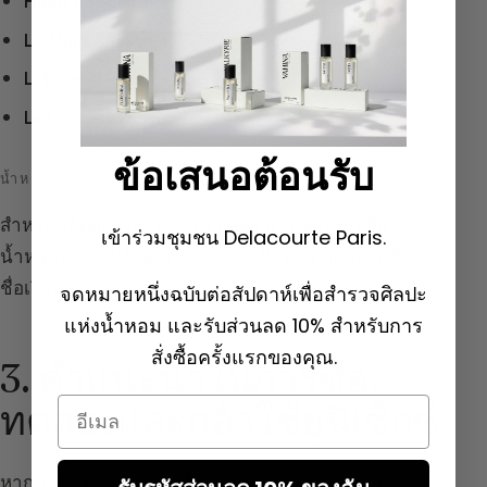
Habit Rouge
– Guerlain
Le Mâle
– Jean Paul Gaultier
L’Homme Idéal
– Guerlain
Le Lion
– Chanel
ข้อเสนอต้อนรับ
น้ำหอมกล้าหาญและโดดเด่น (นิชและกฤษณา)
สำหรับผู้ที่ต้องการแหวกแนว ลอง
น้ำหอมนิช
หรือ
เข้าร่วมชุมชน Delacourte Paris.
น้ำหอมลับ ท่านยังอาจค้นพบกลิ่นที่มีฐาน
กฤษณา
ซึ่งขึ้น
ชื่อเรื่องความทรงพลัง
จดหมายหนึ่งฉบับต่อสัปดาห์เพื่อสำรวจศิลปะ
แห่งน้ำหอม และรับส่วนลด 10% สำหรับการ
สั่งซื้อครั้งแรกของคุณ.
3. คำแนะนำในการซื้อ:
Email
ทดลองและกล้าใช้ยูนิเซ็กซ์
หากท่านทดลองน้ำหอมในร้าน บอกความชอบของท่าน