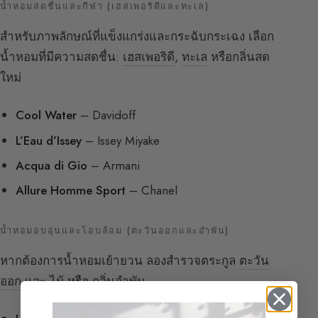
น้ำหอมสดชื่นและกีฬา (เฮสเพอริดีและทะเล)
สำหรับภาพลักษณ์ที่แข็งแกร่งและกระฉับกระเฉง เลือก
น้ำหอมที่มีความสดชื่น:
เฮสเพอริดี
,
ทะเล
หรือกลิ่นสด
ใหม่
Cool Water
– Davidoff
L’Eau d’Issey
– Issey Miyake
Acqua di Gio
– Armani
Allure Homme Sport
– Chanel
น้ำหอมอบอุ่นและโอบล้อม (ตะวันออกและอำพัน)
หากต้องการน้ำหอมเย้ายวน ลองสำรวจตระกูล
ตะวัน
ออก
และ
ไม้
หรือ
กลิ่นอำพัน