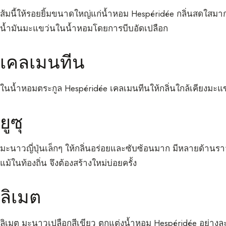
ส้มนี้ให้รอยยิ้มขนาดใหญ่แก่น้ำหอม Hespéridée กลิ่นสดใสม
น้ำมันมะแขว่นในน้ำหอมโดยการบีบอัดเปลือก
เคลเมนทีน
ในน้ำหอมตระกูล Hespéridée เคลเมนทีนให้กลิ่นใกล้เคียงมะแขว
ยูซุ
มะนาวญี่ปุ่นเล็กๆ ให้กลิ่นอร่อยและซับซ้อนมาก มีหลายด้าน
แม้ในท้องถิ่น จึงต้องสร้างใหม่บ่อยครั้ง
ลิเมต
ลิเมต มะนาวเปลือกสีเขียว ตกแต่งน้ำหอม Hespéridée อย่า