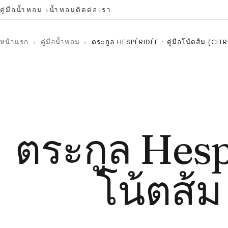
คู่มือน้ำหอม
น้ำหอม
ติดต่อเรา
หน้าแรก
›
คู่มือน้ำหอม
›
ตระกูล HESPÉRIDÉE : คู่มือโน้ตส้ม (CIT
ตระกูล Hespé
โน้ตส้ม