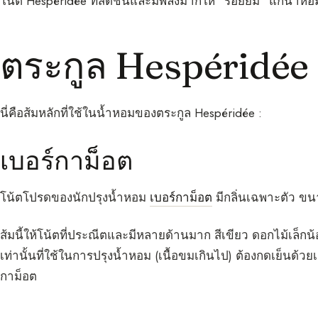
โน้ต Hespéridée ที่สดชื่นและมีพลังมากให้ “รอยยิ้ม” แก่น้ำหอม
ตระกูล Hespéridée
นี่คือส้มหลักที่ใช้ในน้ำหอมของตระกูล Hespéridée :
เบอร์กาม็อต
โน้ตโปรดของนักปรุงน้ำหอม
เบอร์กาม็อต
มีกลิ่นเฉพาะตัว ขน
ส้มนี้ให้โน้ตที่ประณีตและมีหลายด้านมาก สีเขียว ดอกไม้เล็ก
เท่านั้นที่ใช้ในการปรุงน้ำหอม (เนื้อขมเกินไป) ต้องกดเย็นด้
กาม็อต