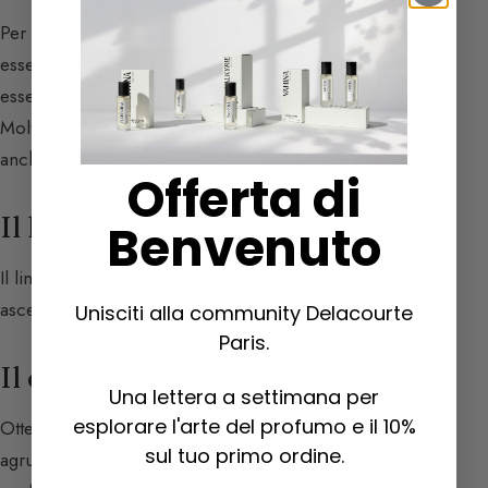
Per essere utilizzata in profumeria, la limetta deve
essere trattata per distillazione (l’unico agrume che può
essere estratto in questo modo), o per spremitura.
Molto adatta nei profumi maschili, si abbina molto bene
anche al
vetiver
, come nel caso di
Guerlain Homme
.
Offerta di
Il limone
Benvenuto
Il limone offre una nota molto dinamica, acida e
ascendente.
Unisciti alla community Delacourte
Paris.
Il cedro
Una lettera a settimana per
esplorare l'arte del profumo e il 10%
Ottenuto da un albero chiamato «cedratiere», questo
sul tuo primo ordine.
agrume simile al limone è molto acido. Tuttavia, il suo