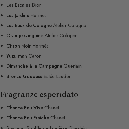
Les Escales
Dior
Les Jardins
Hermès
Les Eaux de Cologne
Atelier Cologne
Orange sanguine
Atelier Cologne
Citron Noir
Hermès
Yuzu man
Caron
Dimanche à la Campagne
Guerlain
Bronze Goddess
Estée Lauder
Fragranze esperidato
Chance Eau Vive
Chanel
Chance Eau Fraîche
Chanel
Shalimar Souffle de Lumière
Guerlain