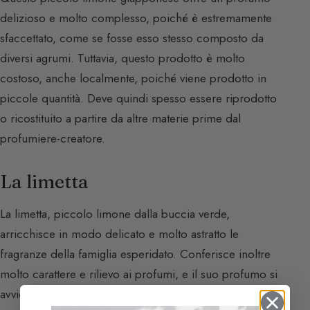
delizioso e molto complesso, poiché è estremamente
sfaccettato, come se fosse esso stesso composto da
diversi agrumi. Tuttavia, questo prodotto è molto
costoso, anche localmente, poiché viene prodotto in
piccole quantità. Deve quindi spesso essere riprodotto
o ricostituito a partire da altre materie prime dal
profumiere-creatore.
La limetta
La limetta, piccolo limone dalla buccia verde,
arricchisce in modo delicato e molto astratto le
fragranze della famiglia esperidato. Conferisce inoltre
molto carattere e rilievo ai profumi, e il suo profumo si
avvicina in qualche modo al gusto della Coca-Cola.