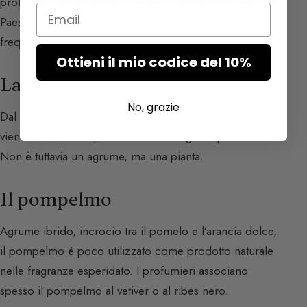
profumo è più delicato. Proviene in particolare dai
Email
Paesi mediterranei e dalla Cina, e il suo utilizzo è più
frequente nei cosmetici che nei profumi.
Ottieni il mio codice del 10%
La verbena
No, grazie
Dal profumo citrico, leggero e delicato, la verbena
viene utilizzata nei profumi della famiglia esperidato.
Non è tuttavia un agrume, ma una pianta.
Il pompelmo
Agrume ibrido, incrocio tra il pomelo e l’arancia dolce,
il pompelmo è poco utilizzato come prodotto naturale
nelle fragranze esperidato. I profumieri associano
spesso il pompelmo al vetiver o al ribes nero.