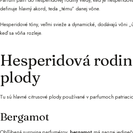
definuje hlavný akord, teda „tému” danej vône.
Hesperidové tóny, veľmi svieže a dynamické, dodávajú vôni „
keď sa vôňa rozleje.
Hesperidová rodina
plody
Tu sú hlavné citrusové plody používané v parfumoch patriaci
Bergamot
Obľúbená surovina parfumérov,
bergamot
má naozaj jedinečn