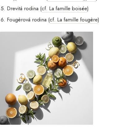
Drevitá rodina (
cf. La famille boisée
)
Fougèrová rodina (
cf. La famille fougère
)