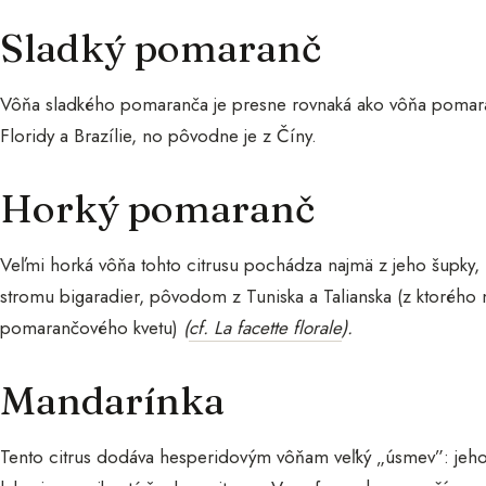
Sladký pomaranč
Vôňa sladkého pomaranča je presne rovnaká ako vôňa pomaran
Floridy a Brazílie, no pôvodne je z Číny.
Horký pomaranč
Veľmi horká vôňa tohto citrusu pochádza najmä z jeho šupky
stromu bigaradier, pôvodom z Tuniska a Talianska (z ktorého mo
pomarančového kvetu)
(
cf. La facette florale
).
Mandarínka
Tento citrus dodáva hesperidovým vôňam veľký „úsmev”: jeho 