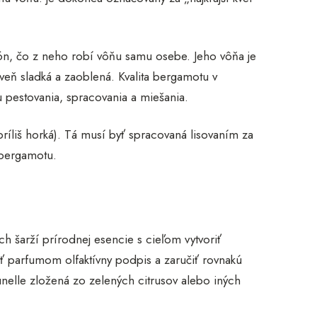
ón, čo z neho robí vôňu samu osebe. Jeho vôňa je
oveň sladká a zaoblená. Kvalita bergamotu v
u pestovania, spracovania a miešania.
ríliš horká). Tá musí byť spracovaná lisovaním za
 bergamotu.
 šarží prírodnej esencie s cieľom vytvoriť
ť parfumom olfaktívny podpis a zaručiť rovnakú
nelle zložená zo zelených citrusov alebo iných