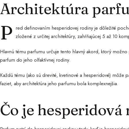
Architektúra par
P
red definovaním hesperidovej rodiny je dôležité pocho
zložené z určitej architektúry, zahŕňajúcej 5 až 10 komp
Hlavnú tému parfumu určuje tento hlavný akord, ktorý možno p
parfum do jeho olfaktívnej rodiny.
Každú tému (ako sú drevité, kvetinové a hesperidové) môže p
faziet, aby architektúra jeho parfumu bola komplexnejšia.
Čo je hesperidová 
Parfum patrí do hesperidovej rodiny vtedy, keď je hesperidov