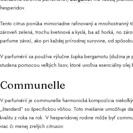
hesperidov.
Tento citrus ponúka mimoriadne rafinovaný a mnohostranný t
zároveň zelená, trochu kvetinová a kyslá, ba až horká, no zár
parfume závisí, ako pri každej prírodnej surovine, od spôsob
V parfumérií sa používa výlučne šupka bergamotu (dužina je p
studena pomocou veľkých lisov, ktoré uvoľnia esenciálny olej
Communelle
V parfumérií je communelle harmonická kompozícia niekoľkých
„štandard” so špecifickou vôňou. Toto miešanie umožňuje da
kvalitu z roka na rok. V hesperidovej rodine môže byť commu
viac či menej zrelých citrusov.