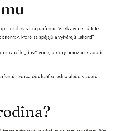
fumu
piť orchestráciu parfumu. Všetky vône sú totiž
onentov, ktoré sa spájajú a vytvárajú „akord”.
rirovnať k „duši” vône, a ktorý umožňuje zaradiť
arfumér-tvorca obohatiť o jednu alebo viacero
rodina?
á fazeta prítomná vo vôni vo veľkom množstve, čím