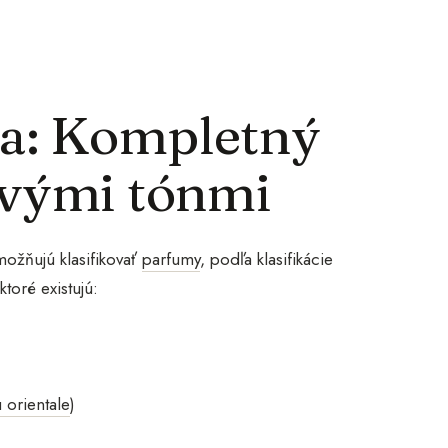
na: Kompletný
ovými tónmi
možňujú klasifikovať
parfumy
, podľa klasifikácie
toré existujú:
 orientale
)