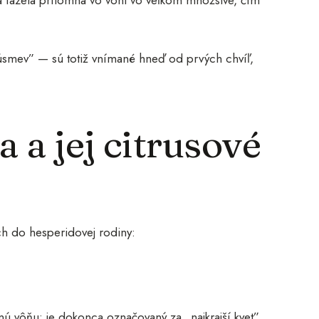
úsmev” — sú totiž vnímané hneď od prvých chvíľ,
 a jej citrusové
ch do hesperidovej rodiny:
ú vôňu: je dokonca označovaný za „najkrajší kvet”