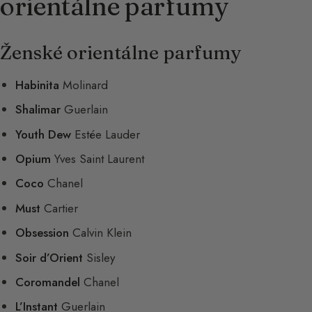
orientálne parfumy
Ženské orientálne parfumy
Habinita
Molinard
Shalimar
Guerlain
Youth Dew
Estée Lauder
Opium
Yves Saint Laurent
Coco
Chanel
Must
Cartier
Obsession
Calvin Klein
Soir d’Orient
Sisley
Coromandel
Chanel
L’Instant
Guerlain