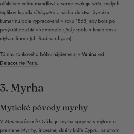
olfaktívne veľmi mandľová a verne evokuje vôňu malých
téglikov lepidla
Cléopâtre
z nášho detstva! Syntéza
kumarínu bola vypracovaná v roku 1868, aby bola po
prvýkrát použitá v kompozícii
Jicky
spolu s linalolom a
etylvanilínom (
cf. Rodina chypre
).
Tóninu tonkového bôbu nájdeme aj v
Vahina
od
Delacourte Paris
.
3. Myrha
Mytické pôvody myrhy
V
Metamorfózach
Ovídia je myrha spojená s mýtom o
premene Myrrhy, incestnej dcéry kráľa Cypru, na strom