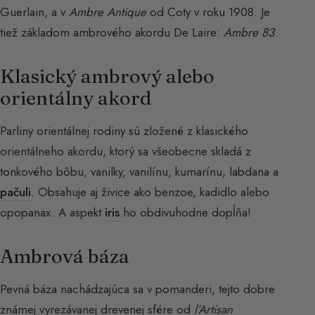
Guerlain, a v
Ambre Antique
od Coty v roku 1908. Je
tiež základom ambrového akordu De Laire:
Ambre 83
.
Klasický ambrový alebo
orientálny akord
Parliny orientálnej rodiny sú zložené z klasického
orientálneho akordu, ktorý sa všeobecne skladá z
tonkového bôbu, vanilky, vanilínu, kumarínu, labdana a
pačuli
. Obsahuje aj živice ako benzoe, kadidlo alebo
opopanax. A aspekt
iris
ho obdivuhodne dopĺňa!
Ambrová báza
Pevná báza nachádzajúca sa v pomanderi, tejto dobre
známej vyrezávanej drevenej sfére od
l’Artisan