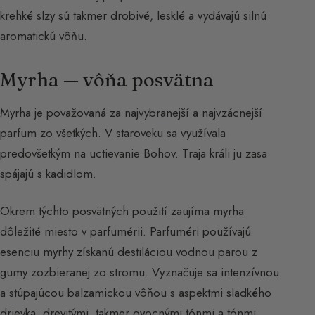
krehké slzy sú takmer drobivé, lesklé a vydávajú silnú
aromatickú vôňu.
Myrha — vôňa posvätna
Myrha je považovaná za najvybranejší a najvzácnejší
parfum zo všetkých. V staroveku sa využívala
predovšetkým na uctievanie Bohov. Traja králi ju zasa
spájajú s kadidlom.
Okrem týchto posvätných použití zaujíma myrha
dôležité miesto v parfumérii. Parfuméri používajú
esenciu myrhy získanú destiláciou vodnou parou z
gumy zozbieranej zo stromu. Vyznačuje sa intenzívnou
a stúpajúcou balzamickou vôňou s aspektmi sladkého
drievka, drevitými, takmer ovocnými tónmi a tónmi