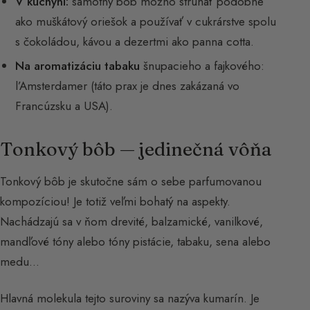
V kuchyni:
samotný bôb možno strúhať podobne
ako muškátový oriešok a používať v cukrárstve spolu
s čokoládou, kávou a dezertmi ako panna cotta.
Na aromatizáciu tabaku
šnupacieho a fajkového:
l’Amsterdamer (táto prax je dnes zakázaná vo
Francúzsku a USA).
Tonkový bôb — jedinečná vôňa
Tonkový bôb je skutočne sám o sebe parfumovanou
kompozíciou! Je totiž veľmi bohatý na aspekty.
Nachádzajú sa v ňom drevité, balzamické, vanilkové,
mandľové tóny alebo tóny pistácie, tabaku, sena alebo
medu…
Hlavná molekula tejto suroviny sa nazýva kumarín. Je