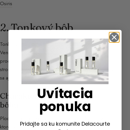
Osiris
2. Tonkový bôb
Tonkový bôb pochádza z Južnej Ameriky, najmä z
Venezuely, Guayany a Brazílie. Zatiaľ čo vanilku
produkuje orchidea, tonkový bôb pochádza z plodu
stromu
„dipteryx odorata”
, tropického stromu. Nazýva
sa aj
coumarouna
alebo
sarrapia
.
Uvítacia
Charakteristiky tonkového
ponuka
bôbu
Plod tohto tropického stromu má tvar veľkých mandlí,
Pridajte sa ku komunite Delacourte
ktoré obsahujú semeno. Toto semeno je čierne, oválne,