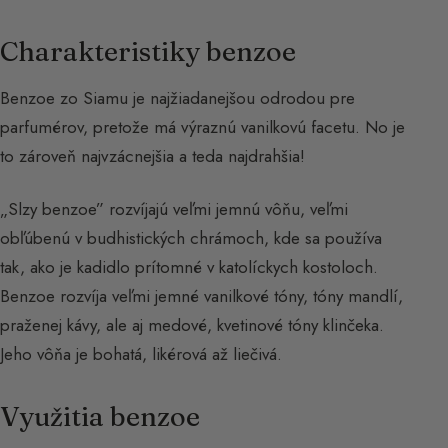
Charakteristiky benzoe
Benzoe zo Siamu je najžiadanejšou odrodou pre
parfumérov, pretože má výraznú vanilkovú facetu. No je
to zároveň najvzácnejšia a teda najdrahšia!
„Slzy benzoe” rozvíjajú veľmi jemnú vôňu, veľmi
obľúbenú v budhistických chrámoch, kde sa používa
tak, ako je kadidlo prítomné v katolíckych kostoloch.
Benzoe rozvíja veľmi jemné vanilkové tóny, tóny mandlí,
praženej kávy, ale aj medové, kvetinové tóny klinčeka.
Jeho vôňa je bohatá, likérová až liečivá.
Využitia benzoe