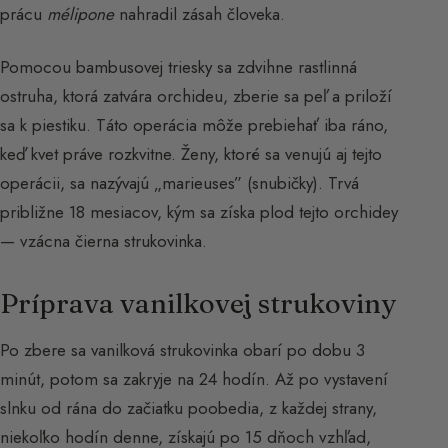
prácu
mélipone
nahradil zásah človeka.
Pomocou bambusovej triesky sa zdvihne rastlinná
ostruha, ktorá zatvára orchideu, zberie sa peľ a priloží
sa k piestiku. Táto operácia môže prebiehať iba ráno,
keď kvet práve rozkvitne. Ženy, ktoré sa venujú aj tejto
operácii, sa nazývajú „marieuses” (snubičky). Trvá
približne 18 mesiacov, kým sa získa plod tejto orchidey
— vzácna čierna strukovinka.
Príprava vanilkovej strukoviny
Po zbere sa vanilková strukovinka obarí po dobu 3
minút, potom sa zakryje na 24 hodín. Až po vystavení
slnku od rána do začiatku poobedia, z každej strany,
niekoľko hodín denne, získajú po 15 dňoch vzhľad,