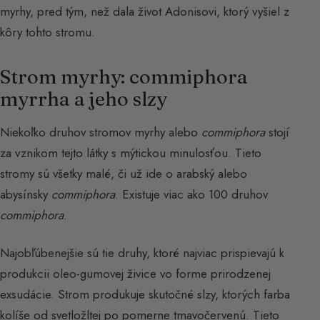
myrhy, pred tým, než dala život Adonisovi, ktorý vyšiel z
kôry tohto stromu.
Strom myrhy: commiphora
myrrha a jeho slzy
Niekoľko druhov stromov myrhy alebo
commiphora
stojí
za vznikom tejto látky s mýtickou minulosťou. Tieto
stromy sú všetky malé, či už ide o arabský alebo
abysínsky
commiphora
. Existuje viac ako 100 druhov
commiphora
.
Najobľúbenejšie sú tie druhy, ktoré najviac prispievajú k
produkcii oleo-gumovej živice vo forme prirodzenej
exsudácie. Strom produkuje skutočné slzy, ktorých farba
kolíše od svetložltej po pomerne tmavočervenú. Tieto