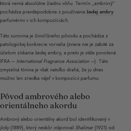
ktorá nemá absolútne žiadnu vôňu. Termín „ambrový”
pochádza pravdepodobne z používania
šedej ambry
parfumérmi v ich kompozíciách.
Táto surovina je živočíšneho pôvodu a pochádza z
patologickej konkrecie vorvaňa (zviera nie je zabité za
účelom získania šedej ambry, a preto je stále povolená
IFRA –
International Fragrance Association –
). Táto
zmyselná tónina je však natoľko drahá, že ju dnes
možno len zriedka nájsť v kompozícii parfumu.
Pôvod ambrového alebo
orientálneho akordu
Ambrový alebo orientálny akord bol identifikovaný v
Jicky
(1889), ktorý neskôr inšpiroval
Shalimar
(1921) od