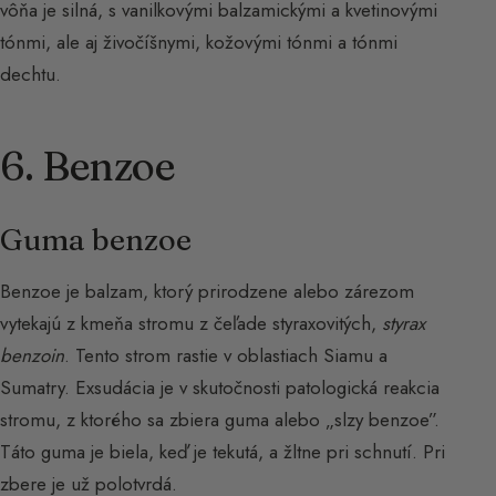
vôňa je silná, s vanilkovými balzamickými a kvetinovými
tónmi, ale aj živočíšnymi, kožovými tónmi a tónmi
dechtu.
6. Benzoe
Guma benzoe
Benzoe je balzam, ktorý prirodzene alebo zárezom
vytekajú z kmeňa stromu z čeľade styraxovitých,
styrax
benzoin
. Tento strom rastie v oblastiach Siamu a
Sumatry. Exsudácia je v skutočnosti patologická reakcia
stromu, z ktorého sa zbiera guma alebo „slzy benzoe”.
Táto guma je biela, keď je tekutá, a žltne pri schnutí. Pri
zbere je už polotvrdá.