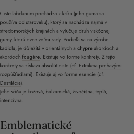
Ciste labdanum pochádza z kríka (jeho guma sa
používa od staroveku), ktorý sa nachádza najmä v
stredomorských krajinách a vylučuje druh viskóznej
gumy, ktorú ovce veľmi rady. Podieľa sa na výrobe
kadidla, je dôležitá v orientálnych a
chypre
akordoch a
akordoch
fougère
. Existuje vo forme konkrety. Z tejto
konkrety sa získava absolút ciste (
cf. Extrakcia prchavými
rozpúšťadlami
). Existuje aj vo forme esencie (
cf.
Destilácia
).
Jeho vôňa je kožová, balzamická, živočíšna, teplá,
intenzívna.
Emblematické