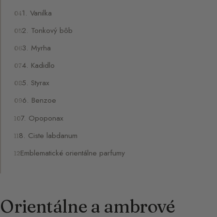
1. Vanilka
2. Tonkový bôb
3. Myrha
4. Kadidlo
5. Styrax
6. Benzoe
7. Opoponax
8. Ciste labdanum
Emblematické orientálne parfumy
Orientálne a ambrové