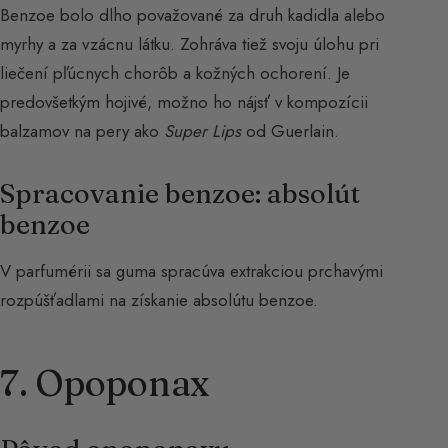
Benzoe bolo dlho považované za druh kadidla alebo
myrhy a za vzácnu látku. Zohráva tiež svoju úlohu pri
liečení pľúcnych chorôb a kožných ochorení. Je
predovšetkým hojivé, možno ho nájsť v kompozícii
balzamov na pery ako
Super Lips
od Guerlain.
Spracovanie benzoe: absolút
benzoe
V parfumérii sa guma spracúva extrakciou prchavými
rozpúšťadlami na získanie absolútu benzoe.
7. Opoponax