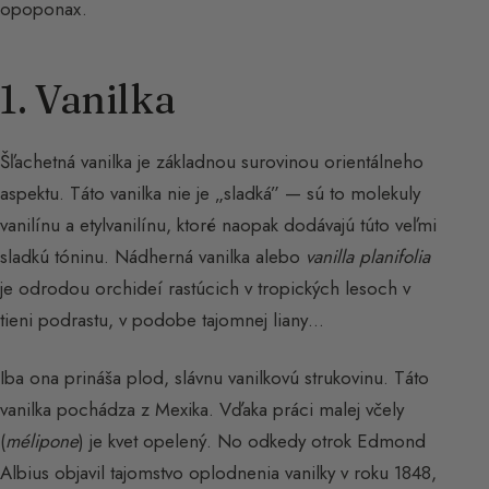
opoponax.
1. Vanilka
Šľachetná vanilka je základnou surovinou orientálneho
aspektu. Táto vanilka nie je „sladká” — sú to molekuly
vanilínu a etylvanilínu, ktoré naopak dodávajú túto veľmi
sladkú tóninu. Nádherná vanilka alebo
vanilla planifolia
je odrodou orchideí rastúcich v tropických lesoch v
tieni podrastu, v podobe tajomnej liany…
Iba ona prináša plod, slávnu vanilkovú strukovinu. Táto
vanilka pochádza z Mexika. Vďaka práci malej včely
(
mélipone
) je kvet opelený. No odkedy otrok Edmond
Albius objavil tajomstvo oplodnenia vanilky v roku 1848,