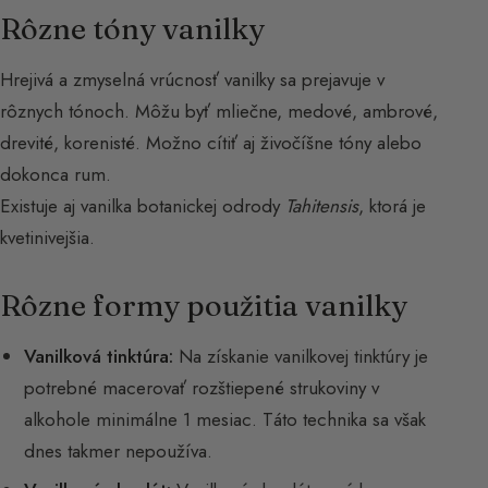
Rôzne tóny vanilky
Hrejivá a zmyselná vrúcnosť vanilky sa prejavuje v
rôznych tónoch. Môžu byť mliečne, medové, ambrové,
drevité, korenisté. Možno cítiť aj živočíšne tóny alebo
dokonca rum.
Existuje aj vanilka botanickej odrody
Tahitensis
, ktorá je
kvetinivejšia.
Rôzne formy použitia vanilky
Vanilková tinktúra:
Na získanie vanilkovej tinktúry je
potrebné macerovať rozštiepené strukoviny v
alkohole minimálne 1 mesiac. Táto technika sa však
dnes takmer nepoužíva.