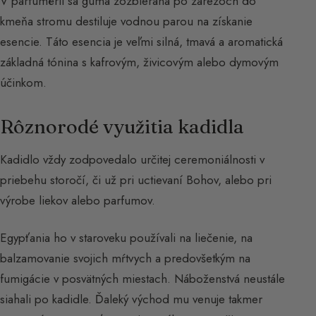
V parfumérii sa guma zozbieraná po zárezoch do
kmeňa stromu destiluje vodnou parou na získanie
esencie. Táto esencia je veľmi silná, tmavá a aromatická
základná tónina s kafrovým, živicovým alebo dymovým
účinkom.
Rôznorodé využitia kadidla
Kadidlo vždy zodpovedalo určitej ceremoniálnosti v
priebehu storočí, či už pri uctievaní Bohov, alebo pri
výrobe liekov alebo parfumov.
Egypťania ho v staroveku používali na liečenie, na
balzamovanie svojich mŕtvych a predovšetkým na
fumigácie v posvätných miestach. Náboženstvá neustále
siahali po kadidle. Ďaleký východ mu venuje takmer