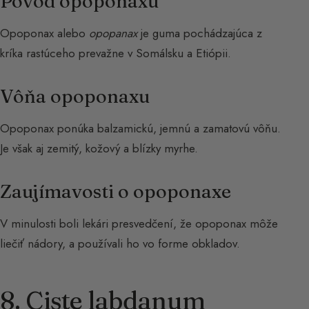
Pôvod opoponaxu
Opoponax alebo
opopanax
je guma pochádzajúca z
kríka rastúceho prevažne v Somálsku a Etiópii.
Vôňa opoponaxu
Opoponax ponúka balzamickú, jemnú a zamatovú vôňu.
Je však aj zemitý, kožový a blízky myrhe.
Zaujímavosti o opoponaxe
V minulosti boli lekári presvedčení, že opoponax môže
liečiť nádory, a používali ho vo forme obkladov.
8. Ciste labdanum