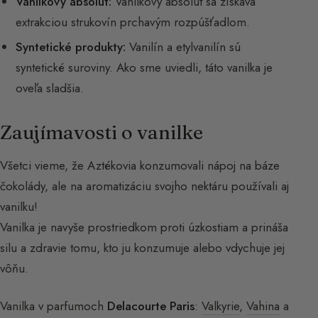
Vanilkový absolút:
Vanilkový absolút sa získava
extrakciou strukovín prchavým rozpúšťadlom.
Syntetické produkty:
Vanilín a etylvanilín sú
syntetické suroviny. Ako sme uviedli, táto vanilka je
oveľa sladšia.
Zaujímavosti o vanilke
Všetci vieme, že Aztékovia konzumovali nápoj na báze
čokolády, ale na aromatizáciu svojho nektáru používali aj
vanilku!
Vanilka je navyše prostriedkom proti úzkostiam a prináša
silu a zdravie tomu, kto ju konzumuje alebo vdychuje jej
vôňu.
Vanilka v parfumoch
Delacourte Paris
:
Valkyrie
,
Vahina
a