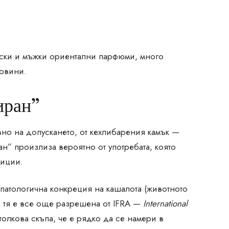
мски и мъжки ориентални парфюми, много
ровини.
иран”
но на допускането, от кехлибарения камък —
н” произлиза вероятно от употребата, която
зиции.
 патологична конкреция на кашалота (животното
о тя е все още разрешена от IFRA —
International
 толкова скъпа, че е рядко да се намери в