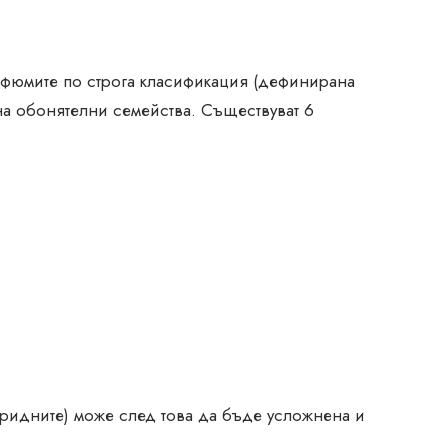
рфюмите по строга класификация (дефинирана
 на обонятелни семейства. Съществуват 6
еридните) може след това да бъде усложнена и