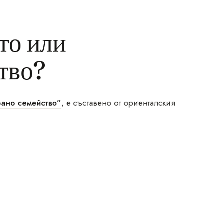
то или
тво?
ано семейство”
, е съставено от ориенталския