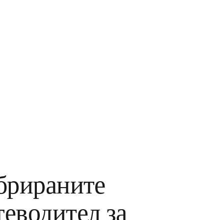
брираните
еводител за