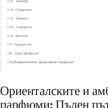
2. Тонката
3. Смирната
4. Тамянът
5. Стираксът
6. Бензоят
7. Opoponax
8. Ciste labdanum
Емблематичните ориентални парфюми
Ориенталските и ам
парфюми: Пълен път