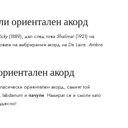
ли ориентален акорд
Jicky
(1889), дал след това
Shalimar
(1921) на
новата на амбрирания акорд на De Laire:
Ambre
ориентален акорд
ласически ориентален акорд, самият той
, labdanum и
пачули
. Намират се и смоли като
удесно!