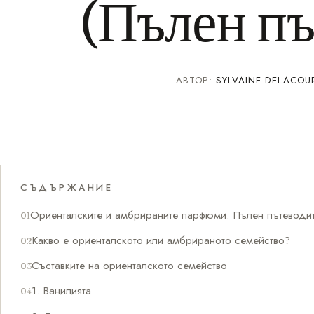
(Пълен пъ
АВТОР:
SYLVAINE DELACOU
СЪДЪРЖАНИЕ
Ориенталските и амбрираните парфюми: Пълен пътеводите
Какво е ориенталското или амбрираното семейство?
Съставките на ориенталското семейство
1. Ванилията