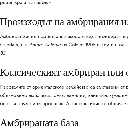
рецептурата на парфюм.
Произходът на амбрирания и
Амбрираният или ориентален акорд е идентифициран в
Guerlain, и в
Ambre Antique
на Coty от 1908 г. Той е и ос
83
.
Класическият амбриран или 
Парфюмите от ориенталското семейство са съставени от к
обикновено включващ тонка, ванилия, ванилин, кумарин
бензой, тамян или opopanax. А фасетата
ирис
го облича ч
Амбрираната база