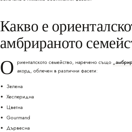
Какво е ориенталско
амбрираното семейс
О
риенталското семейство, наречено също
„амбрир
акорд, облечен в различни фасети:
Зелена
Хесперидна
Цветна
Gourmand
Дървесна