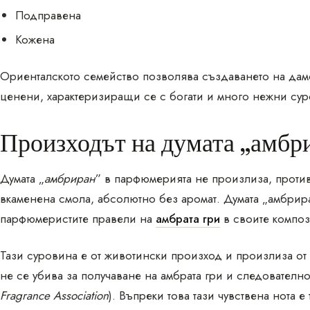
Подправена
Кожена
Ориенталското семейство позволява създаването на да
ценени, характеризиращи се с богати и много нежни су
Произходът на думата „амбр
Думата „
амбриран
” в парфюмерията не произлиза, против
вкаменена смола, абсолютно без аромат. Думата „амбрира
парфюмеристите правели на
амбрата гри
в своите компо
Тази суровина е от животински произход и произлиза от
не се убива за получаване на амбрата гри и следователн
Fragrance Association
). Въпреки това тази чувствена нота е