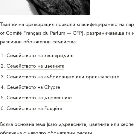
Тази точна оркестрация позволи класифицирането на па
от Comité Français du Parfum — CFP), разграничаваща ги
различни обонятелни семейства:
Семейството на хесперидите
Семейството на цветните
Семейството на амбрираните или ориенталските
Семейството на Chypre
Семейството на дървесните
Семейството на Fougère
Всяка основна тема (като дървесните, цветните или хесп
облечена с няколко обонятелни фасети.