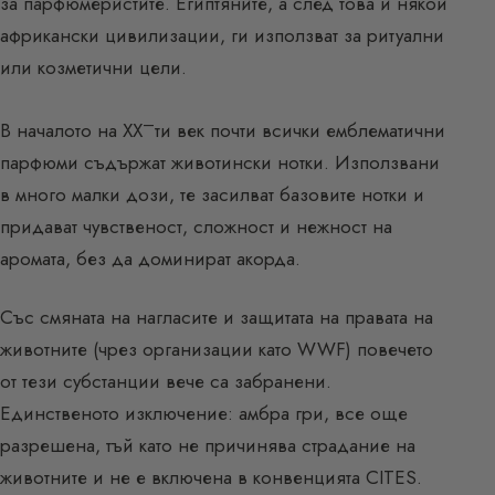
за парфюмеристите. Египтяните, а след това и някои
африкански цивилизации, ги използват за ритуални
или козметични цели.
–
В началото на XX
ти век почти всички емблематични
парфюми съдържат животински нотки. Използвани
в много малки дози, те засилват базовите нотки и
придават чувственост, сложност и нежност на
аромата, без да доминират акорда.
Със смяната на нагласите и защитата на правата на
животните (чрез организации като WWF) повечето
от тези субстанции вече са забранени.
Единственото изключение: амбра гри, все още
разрешена, тъй като не причинява страдание на
животните и не е включена в конвенцията CITES.