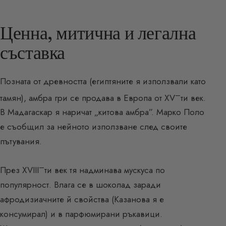
Ценна, митична и легална
съставка
Позната от древността (египтяните я използвали като
–
тамян), амбра гри се продава в Европа от XV
ти век.
В Мадагаскар я наричат „китова амбра”. Марко Поло
е съобщил за нейното използване след своите
пътувания.
–
През XVIII
ти век тя надминава мускуса по
популярност. Влага се в шоколад заради
афродизиачните й свойства (Казанова я е
консумирал) и в парфюмирани ръкавици.