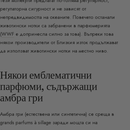
Тези молекули предлагат по-голяма регулярност,
регулаторна сигурност и не зависят от
непредвидимостта на океаните. Повечето останали
животински нотки са забранени в парфюмерията
(
WWF
е допринесла силно за това). Въпреки това
някои производители от Близкия изток продължават
да използват животински нотки на местно ниво.
Някои емблематични
парфюми, съдържащи
амбра гри
Амбра гри (естествена или синтетична) се среща в
grands parfums à sillage заради мощта си на