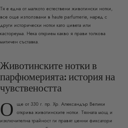
Тя е една от малкото естествени животински нотки,
все още използвани в haute parfumerie, наред с
други исторически нотки като цивета или
кастореума. Нека открием какво я прави толкова
митичен съставка.
Животинските нотки в
парфюмерията: история на
чувствеността
О
ще от 330 г. пр. Хр. Александър Велики
открива животинските нотки. Тяхната мощ и
изключителна трайност ги правят ценни фиксатори