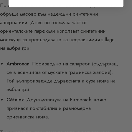
По етични и икономически причини индустрията се
обръща масово към надеждни синтетични
алтернативи. Днес по-голямата част от
ориенталските парфюми използват синтетични
молекули за пресъздаване на несравнимия sillage
на амбра гри:
Ambroxan:
Производно на скларeол (съдържащ
се в есенцията от мускатна градинска жалфия).
Той възпроизвежда дървесната и суха нотка на
амбра гри.
Cétalox:
Друга молекула на Firmenich, която
привнася по-стабилна и равномерна
ориенталска нотка.