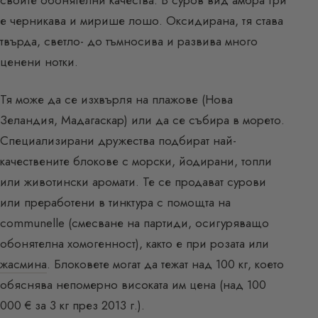
е черникава и мирише лошо. Оксидирана, тя става
твърда, светло- до тъмносива и развива много
ценени нотки.
Тя може да се изхвърля на плажове (Нова
Зеландия, Мадагаскар) или да се събира в морето.
Специализирани дружества подбират най-
качествените блокове с морски, йодирани, топли
или животински аромати. Те се продават сурови
или преработени в тинктура с помощта на
communelle (смесване на партиди, осигуряващо
обонятелна хомогенност), както е при розата или
жасмина
. Блоковете могат да тежат над 100 кг, което
обяснява непомерно високата им цена (над 100
000 € за 3 кг през 2013 г.).