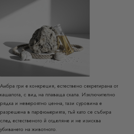
Амбра гри е конкреция, естествено секретирана от
кашалота, с вид на плаваща скала. Изключително
рядка и невероятно ценна, тази суровина е
разрешена в парфюмерията, тъй като се събира
след естественото й отделяне и не изисква
убиването на животното.