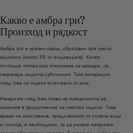
Какво е амбра гри?
Произход и рядкост
Амбра гри е чревен камък, образуван при някои
кашалоти (около 5% от индивидите). Когато
поглъщат плячка като клюновете на калмари, се
секретира защитна субстанция. Тази конкреция
след това се отделя естествено от кита.
Материята след това плува на повърхността на
океаните в продължение на няколко години. Това
време на окисляване, предизвикано от солена вода
и слънце, е необходимо, за да развие материята
своите обонятелни качества. В суров вид амбра гри