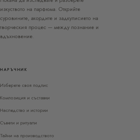
Покана да изследвате и разберете
изкуството на парфюма. Открийте
суровините, акордите и задкулисието на
творческия процес — между познание и
вдъхновение.
НАРЪЧНИК
Изберете своя подпис
Композиция и съставки
Наследство и истории
Съвети и ритуали
Тайни на производството