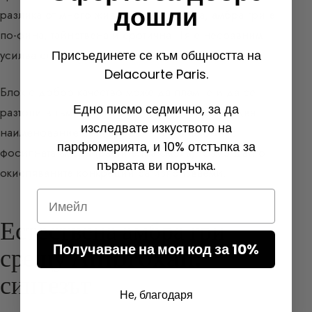
дошли
разлика от много животинската цивета, амбра гри е
по-фина, тайнствена и еротична. Тя е несравним
усилвател на sillage.
Присъединете се към общността на
Delacourte Paris.
Блок с добро качество може да пламне и да се
Едно писмо седмично, за да
разтопи в тъмнозлатиста течност, откъдето идва
изследвате изкуството на
наименованието й „амбра” – по аналогия с
парфюмерията, и 10% отстъпка за
фосилната амбра (растителна смола). Само дълго
първата ви поръчка.
окисляваните конкреции са използваеми.
Email
Естествена амбра гри
Получаване на моя код за 10%
срещу Ambroxan:
синтезът
Не, благодаря