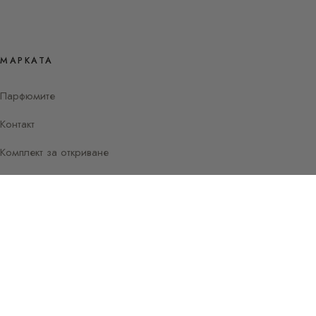
МАРКАТА
Парфюмите
Контакт
Комплект за откриване
Instagram
Facebook
© 2026 Наръчник за парфюми от Sylvaine
Париж —