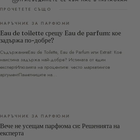
ПРИСЪЕДИНЕТЕ СЕ КЪМ НАС В INSTAGRAM
ПРОЧЕТЕТЕ СЪЩО
НАРЪЧНИК ЗА ПАРФЮМИ
Eau de toilette срещу Eau de parfum: кое
задържа по-добре?
СъдържаниеEau de Toilette, Eau de Parfum или Extrait: Кое
наистина задържа най-добре? Истината от един
експертИлюзията на процентите: често маркетингов
аргументПаметниците на…
НАРЪЧНИК ЗА ПАРФЮМИ
Вече не усещам парфюма си: Решенията на
експерта