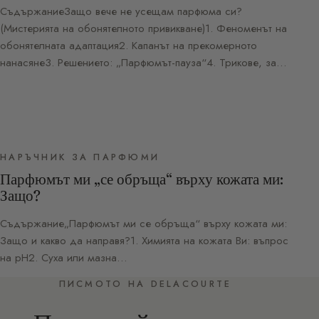
СъдържаниеЗащо вече не усещам парфюма си?
(Мистерията на обонятелното привикване)1. Феноменът на
обонятелната адаптация2. Капанът на прекомерното
нанасяне3. Решението: „Парфюмът-пауза“4. Трикове, за…
НАРЪЧНИК ЗА ПАРФЮМИ
Парфюмът ми „се обръща“ върху кожата ми:
Защо?
Съдържание„Парфюмът ми се обръща“ върху кожата ми:
Защо и какво да направя?1. Химията на кожата Ви: въпрос
на pH2. Суха или мазна…
ПИСМОТО НА DELACOURTE