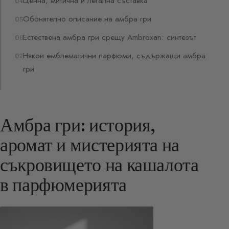
Ценна, митична и легална съставка
Обонятелно описание на амбра гри
Естествена амбра гри срещу Ambroxan: синтезът
Някои емблематични парфюми, съдържащи амбра
гри
Амбра гри: история,
аромат и мистерията на
съкровището на кашалота
в парфюмерията