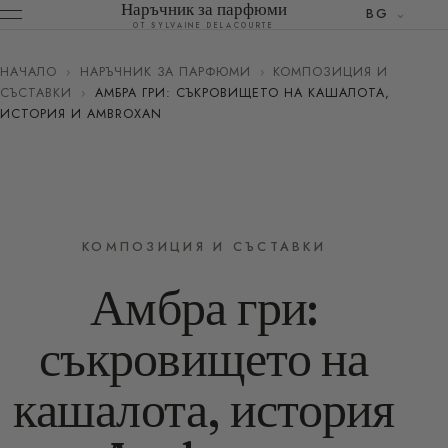
Наръчник за парфюми
BG
ОТ SYLVAINE DELACOURTE
НАЧАЛО
›
НАРЪЧНИК ЗА ПАРФЮМИ
›
КОМПОЗИЦИЯ И
СЪСТАВКИ
›
АМБРА ГРИ: СЪКРОВИЩЕТО НА КАШАЛОТА,
ИСТОРИЯ И AMBROXAN
КОМПОЗИЦИЯ И СЪСТАВКИ
Амбра гри:
съкровището на
кашалота, история