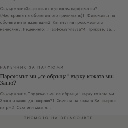
СъдържаниеЗащо вече не усещам парфюма си?
(Мистерията на обонятелното привикване)1. Феноменът на
обонятелната адаптация2. Капанът на прекомерното
нанасяне3. Решението: „Парфюмът-пауза“4. Трикове, за…
НАРЪЧНИК ЗА ПАРФЮМИ
Парфюмът ми „се обръща“ върху кожата ми:
Защо?
Съдържание„Парфюмът ми се обръща“ върху кожата ми:
Защо и какво да направя?1. Химията на кожата Ви: въпрос
на pH2. Суха или мазна…
ПИСМОТО НА DELACOURTE