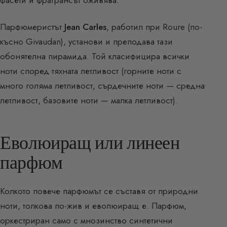
Парфюмеристът
Jean Carles
, работил при Roure (по-
късно Givaudan), установи и преподава тази
обонятелна пирамида. Той класифицира всички
ноти според тяхната летливост (горните ноти с
много голяма летливост, сърдечните ноти — средна
летливост, базовите ноти — малка летливост).
Еволюиращ или линеен
парфюм
Колкото повече парфюмът се съставя от природни
ноти, толкова по-жив и еволюиращ е. Парфюм,
оркестриран само с мнозинство синтетични