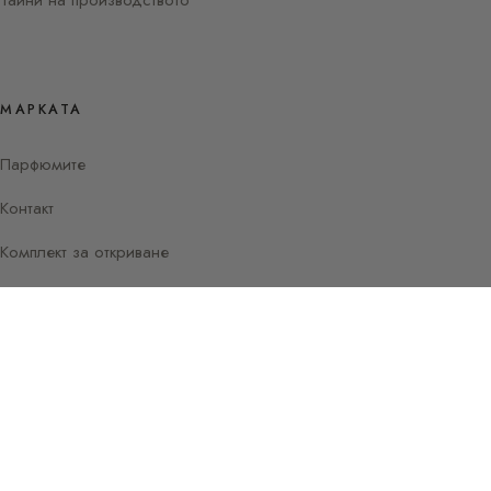
МАРКАТА
Парфюмите
Контакт
Комплект за откриване
Instagram
Facebook
© 2026 Наръчник за парфюми от Sylvaine
Париж —