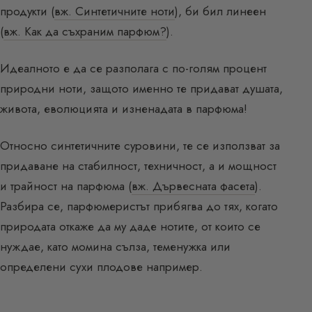
продукти (
вж. Синтетичните ноти
), би бил линеен
(
вж. Как да съхраним парфюм?
).
Идеалното е да се разполага с по-голям процент
природни ноти, защото именно те придават душата,
живота, еволюцията и изненадата в парфюма!
Относно синтетичните суровини, те се използват за
придаване на стабилност, техничност, а и мощност
и трайност на парфюма (
вж. Дървесната фасета
).
Разбира се, парфюмеристът прибягва до тях, когато
природата откаже да му даде нотите, от които се
нуждае, като момина сълза, теменужка или
определени сухи плодове например.