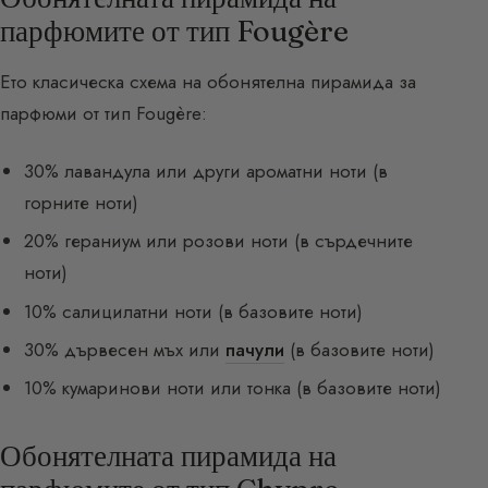
парфюмите от тип Fougère
Ето класическа схема на обонятелна пирамида за
парфюми от тип Fougère:
30% лавандула или други ароматни ноти (в
горните ноти)
20% гераниум или розови ноти (в сърдечните
ноти)
10% салицилатни ноти (в базовите ноти)
30% дървесен мъх или
пачули
(в базовите ноти)
10% кумаринови ноти или тонка (в базовите ноти)
Обонятелната пирамида на