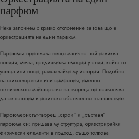
парфюм
Нека започнем с кратко отклонение за това що е
оркестрацията на един парфюм.
Парфюмът притежава нещо магично: той извиква
поезия, мечта, предизвиква емоции у онзи, който го
усеща или носи, разказвайки му история. Подобно
на стихотворение или симфония, именно
техническото майсторство на твореца ни позволява
да се потопим в истинско обонятелно пътешествие.
Парфюмеристът-творец „строи” и „съставя”
парфюма си: придава му структура, оркестрирайки
физически елементи в подход, също толкова