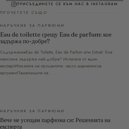
ПРИСЪЕДИНЕТЕ СЕ КЪМ НАС В INSTAGRAM
ПРОЧЕТЕТЕ СЪЩО
НАРЪЧНИК ЗА ПАРФЮМИ
Eau de toilette срещу Eau de parfum: кое
задържа по-добре?
СъдържаниеEau de Toilette, Eau de Parfum или Extrait: Кое
наистина задържа най-добре? Истината от един
експертИлюзията на процентите: често маркетингов
аргументПаметниците на…
НАРЪЧНИК ЗА ПАРФЮМИ
Вече не усещам парфюма си: Решенията на
експерта