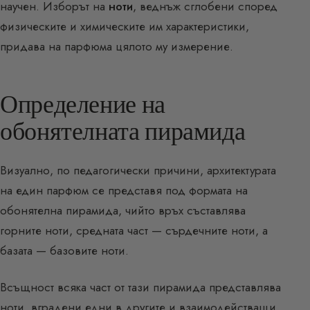
научен. Изборът на
ноти
, веднъж сглобени според
физическите и химическите им характеристики,
придава на парфюма цялото му измерение.
Определение на
обонятелната пирамида
Визуално, по педагогически причини, архитектурата
на един парфюм се представя под формата на
обонятелна пирамида, чийто връх съставлява
горните ноти, средната част — сърдечните ноти, а
базата — базовите ноти.
Всъщност всяка част от тази пирамида представлява
ноти, вградени едни в другите и взаимодействащи