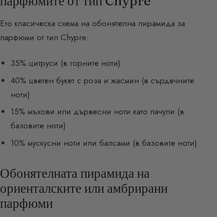
парфюмите от тип Chypre
Ето класическа схема на обонятелна пирамида за
парфюми от тип Chypre:
35% цитруси (в горните ноти)
40% цветен букет с роза и жасмин (в сърдечните
ноти)
15% мъхови или дървесни ноти като пачули (в
базовите ноти)
10% мускусни ноти или балсами (в базовите ноти)
Обонятелната пирамида на
ориенталските или амбрирани
парфюми