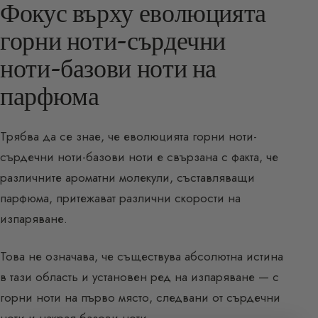
Фокус върху еволюцията
горни ноти-сърдечни
ноти-базови ноти на
парфюма
Трябва да се знае, че еволюцията горни ноти-
сърдечни ноти-базови ноти е свързана с факта, че
различните ароматни молекули, съставляващи
парфюма, притежават различни скорости на
изпаряване.
Това не означава, че съществува абсолютна истина
в тази область и установен ред на изпаряване — с
горни ноти на първо място, следвани от сърдечни
ноти и накрая базови ноти.