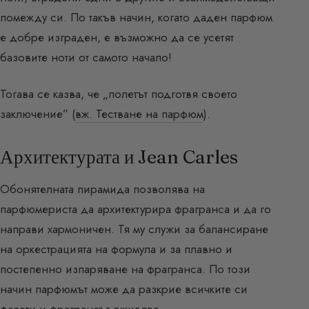
помежду си. По такъв начин, когато даден парфюм
е добре изграден, е възможно да се усетят
базовите ноти от самото начало!
Тогава се казва, че „полетът подготвя своето
заключение” (
вж. Тестване на парфюм
).
Архитектурата и Jean Carles
Обонятелната пирамида позволява на
парфюмериста да архитектурира фрагранса и да го
направи хармоничен. Тя му служи за балансиране
на оркестрацията на формула и за плавно и
постепенно изпаряване на фрагранса. По този
начин парфюмът може да разкрие всичките си
фасети и фрагрансът оживява.