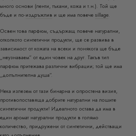
много основи (ленти, тъкани, кожа и т.н.). Той ще
бъде и по-
издръжлив
и ще има повече
sillage
.
Освен това парфюм, съдържащ повече натурални,
отколкото синтетични продукти, ще се развива в
зависимост от кожата на всеки и понякога ще бъде
„неузнаваем” от един човек на друг. Такъв тип
парфюм притежава различни вибрации; той ще има
„допълнителна душа”.
Нека излезем от тази бинарна и опростена визия,
противопоставяща добрите натурални на лошите
синтетични продукти! Идеалното остава да има в
един аромат натурални продукти в голямо
количество, придружени от синтетични, действащи
като допълнение.