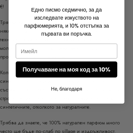
€!
Едно писмо седмично, за да
изследвате изкуството на
Трябва да знаете и че понякога са необходими
парфюмерията, и 10% отстъпка за
няколко години изследвания с много сложни
първата ви поръчка.
техники, за да се открият определени ароматни
Email
молекули, интересни за парфюмеристите и
производими в голям мащаб.
Получаване на моя код за 10%
Колкото до законодателството, то касае еднакво
синтетичните и натуралните продукти — всички
Не, благодаря
съставки, използвани в парфюмерията, подлежат на
строги токсикологични тестове, по-взискателни за
синтетичните, отколкото за натуралните.
Трябва да знаете, че 100% натурален парфюм много
често ще бъде по-слаб по sillage и издръжливост.