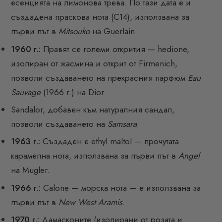
есенцията на лимонова трева. По тази дата е и
създадена праскова нота (C14), използвана за
първи път в
Mitsouko
на Guerlain.
1960 г.:
Правят се големи открития — hedione,
изолиран от жасмина и открит от Firmenich,
позволи създаването на прекрасния парфюм
Eau
Sauvage
(1966 г.) на Dior.
Sandalor, добавен към натуралния сандал,
позволи създаването на
Samsara
.
1963 г.:
Създаден е ethyl maltol — прочутата
карамелна нота, използвана за първи път в
Angel
на Mugler.
1966 г.:
Calone — морска нота — е използвана за
първи път в
New West Aramis
.
1970 г.:
Дамасконите (изолирани от розата и