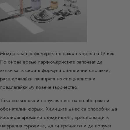
Модерната
парфюмерия
се ражда в края на 19 век.
По онова време парфюмеристите започват да
включват в своите формули синтетични съставки,
разширявайки палитрата на специалиста и
предлагайки му повече творчество.
Това позволява и получаването на по-абстрактни
обонятелни форми. Химиците днес са способни да
изолират ароматни съединения, присъстващи в
натурална суровина, да ги пречистят и да получат