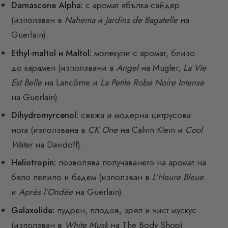
Damascone Alpha:
с аромат ябълка-сайдер
(използван в
Nahema
и
Jardins de Bagatelle
на
Guerlain).
Ethyl-maltol и Maltol:
молекули с аромат, близо
до карамел (използвани в
Angel
на Mugler,
La Vie
Est Belle
на Lancôme и
La Petite Robe Noire Intense
на Guerlain).
Dihydromyrcenol:
свежа и модерна цитрусова
нота (използвана в
CK One
на Calvin Klein и
Cool
Water
на Davidoff).
Heliotropin:
позволява получаването на аромат на
бяло лепило и бадем (използван в
L’Heure Bleue
и
Après l’Ondée
на Guerlain).
Galaxolide:
пудрен, плодов, зрял и чист мускус
(използван в
White Musk
на The Body Shop).