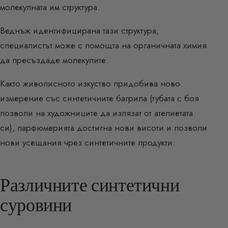
молекулната им структура.
Веднъж идентифицирана тази структура,
специалистът може с помощта на органичната химия
да пресъздаде молекулите.
Както живописното изкуство придобива ново
измерение със синтетичните багрила (тубата с боя
позволи на художниците да излязат от ателиетата
си), парфюмерията достигна нови висоти и позволи
нови усещания чрез синтетичните продукти.
Различните синтетични
суровини