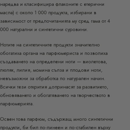
наредва и класифицира флаконите с етерични
масла) с около 1 000 продукта, избирани в
зависимост от предпочитанията му сред гама от 4
000 натурални и синтетични суровини.
Нотите на синтетичните продукти значително
обогатиха органа на парфюмериста и позволиха
създаването на определени ноти — виолетова,
люляк, лилия, момина сълза и плодови ноти,
невъзможни за обработка по натурален начин.
Всички тези открития допринасят за развитието,
обновяването и обогатяването на творчеството в
парфюмерията.
Освен това парфюм, съдържащ много синтетични
продукти, би бил по-линеен и по-стабилен върху