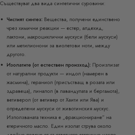
Съществуват два вида синтетични суровини:
Чистият синтез:
Вещества, получени единствено
чрез химични реакции — естер, алдехид,
лактони, макроциклични мускуси (бели мускуси)
или метилионони за виолетови ноти, между
другото.
Изолатите (от естествен произход):
Произлизат
от натурални продукти — индол (намерен в
жасмина), гераниол (присъстващ в розата или
здравеца), линалол (в лавандулата и бергамота),
ветиверол (от ветивер от Хаити или Ява) и
определени мускуси от животинския мускус.
Използваната техника е „фракциониране” на
етеричното масло. Един изолат струва около
двойно повече от съответното етерично масло.