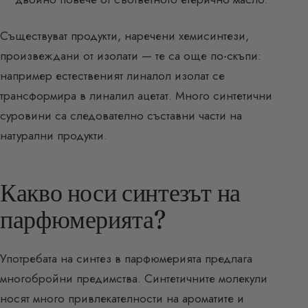
Съществуват продукти, наречени хемисинтези,
произвеждани от изолати — те са още по-скъпи:
например естественият линалол изолат се
трансформира в линалил ацетат. Много синтетични
суровини са следователно съставни части на
натурални продукти.
Какво носи синтезът на
парфюмерията?
Употребата на синтез в парфюмерията предлага
многобройни предимства. Синтетичните молекули
носят много привлекателности на ароматите и