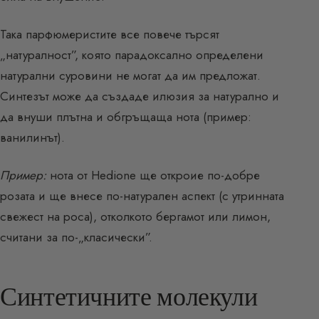
Така парфюмеристите все повече търсят
„натуралност”, която парадоксално определени
натурални суровини не могат да им предложат.
Синтезът може да създаде илюзия за натурално и
да внуши плътна и обгръщаща нота (пример:
ванилинът).
Пример:
нота от Hedione ще откроие по-добре
розата и ще внесе по-натурален аспект (с утринната
свежест на роса), отколкото бергамот или лимон,
считани за по-„класически”.
Синтетичните молекули