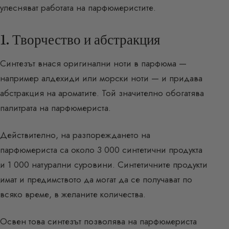
улесняват работата на парфюмеристите.
1. Творчество и абстракция
Синтезът внася оригинални ноти в парфюма —
например алдехиди или морски ноти — и придава
абстракция на ароматите. Той значително обогатява
палитрата на парфюмериста.
Действително, на разпореждането на
парфюмериста са около 3 000 синтетични продукта
и 1 000 натурални суровини. Синтетичните продукти
имат и предимството да могат да се получават по
всяко време, в желаните количества.
Освен това синтезът позволява на парфюмериста