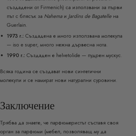
създадени от Firmenich) са използвани за първи
път с блясък за
Nahema
и
Jardins de Bagatelle
на
Guerlain.
1973 г.:
Създадена е много използвана молекула
— iso e super, много нежна дървесна нота.
1990 г.:
Създаден е helvetolide — пудрен мускус.
Всяка година се създават нови синтетични
молекули и се намират нови натурални суровини.
Заключение
Трябва да знаете, че парфюмеристът съставя своя
орган за парфюми (мебел, позволяващ му да