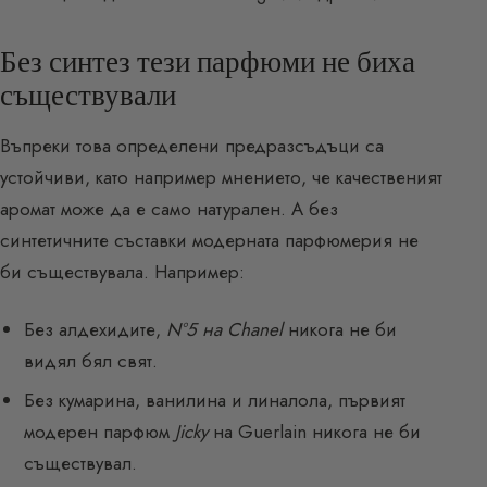
Без синтез тези парфюми не биха
съществували
Въпреки това определени предразсъдъци са
устойчиви, като например мнението, че качественият
аромат може да е само натурален. А без
синтетичните съставки модерната парфюмерия не
би съществувала. Например:
Без алдехидите,
N°5 на Chanel
никога не би
видял бял свят.
Без кумарина, ванилина и линалола, първият
модерен парфюм
Jicky
на Guerlain никога не би
съществувал.