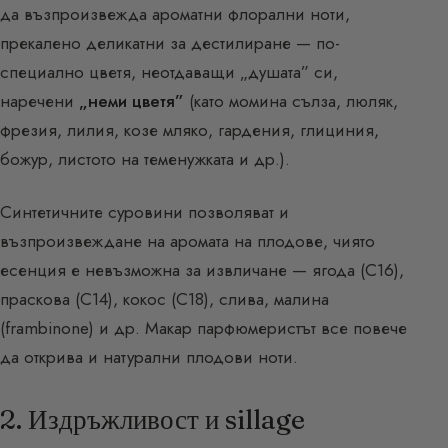
да възпроизвежда ароматни флорални ноти,
прекалено деликатни за дестилиране — по-
специално цветя, неотдаващи „душата” си,
наречени
„неми цветя”
(като момина сълза, люляк,
фрезия, лилия, козе мляко, гардения, глициния,
божур, листото на теменужката и др.).
Синтетичните суровини позволяват и
възпроизвеждане на аромата на плодове, чиято
есенция е невъзможна за извличане — ягода (C16),
праскова (C14), кокос (C18), слива, малина
(frambinone) и др. Макар парфюмеристът все повече
да открива и натурални плодови ноти.
2. Издръжливост и sillage