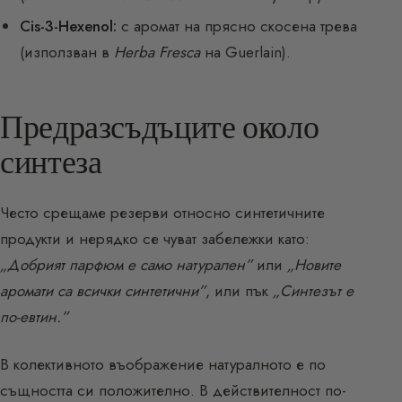
Cis-3-Hexenol:
с аромат на прясно скосена трева
(използван в
Herba Fresca
на Guerlain).
Предразсъдъците около
синтеза
Често срещаме резерви относно синтетичните
продукти и нерядко се чуват забележки като:
„Добрият парфюм е само натурален”
или
„Новите
аромати са всички синтетични”
, или пък
„Синтезът е
по-евтин.”
В колективното въображение натуралното е по
същността си положително. В действителност по-