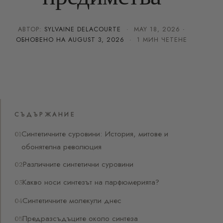
АВТОР:
SYLVAINE DELACOURTE
·
MAY 18, 2026
·
ОБНОВЕНО НА
AUGUST 3, 2026
· 1 МИН ЧЕТЕНЕ
СЪДЪРЖАНИЕ
Синтетичните суровини: История, митове и
обонятелна революция
Различните синтетични суровини
Какво носи синтезът на парфюмерията?
Синтетичните молекули днес
Предразсъдъците около синтеза