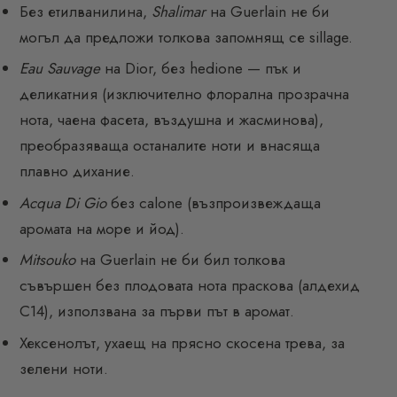
Без етилванилина,
Shalimar
на Guerlain не би
могъл да предложи толкова запомнящ се sillage.
Eau Sauvage
на Dior, без hedione — пък и
деликатния (изключително флорална прозрачна
нота, чаена фасета, въздушна и жасминова),
преобразяваща останалите ноти и внасяща
плавно дихание.
Acqua Di Gio
без calone (възпроизвеждаща
аромата на море и йод).
Mitsouko
на Guerlain не би бил толкова
съвършен без плодовата нота праскова (алдехид
C14), използвана за първи път в аромат.
Хексенолът, ухаещ на прясно скосена трева, за
зелени ноти.