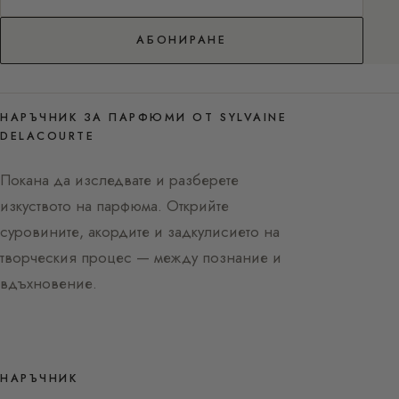
АБОНИРАНЕ
НАРЪЧНИК ЗА ПАРФЮМИ ОТ SYLVAINE
DELACOURTE
Покана да изследвате и разберете
изкуството на парфюма. Открийте
суровините, акордите и задкулисието на
творческия процес — между познание и
вдъхновение.
НАРЪЧНИК