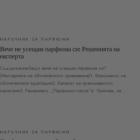
НАРЪЧНИК ЗА ПАРФЮМИ
Вече не усещам парфюма си: Решенията на
експерта
СъдържаниеЗащо вече не усещам парфюма си?
(Мистерията на обонятелното привикване)1. Феноменът на
обонятелната адаптация2. Капанът на прекомерното
нанасяне3. Решението: „Парфюмът-пауза“4. Трикове, за…
НАРЪЧНИК ЗА ПАРФЮМИ