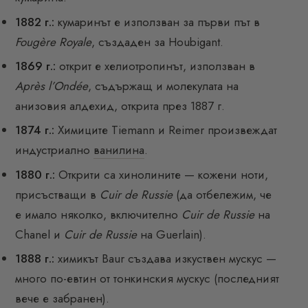
1882 г.:
кумаринът е използван за първи път в
Fougère Royale
, създаден за Houbigant.
1869 г.:
открит е хелиотропинът, използван в
Après l’Ondée
, съдържащ и молекулата на
анизовия алдехид, открита през 1887 г.
1874 г.:
Химиците Tiemann и Reimer произвеждат
индустриално
ванилина
.
1880 г.:
Открити са хинолините — кожени ноти,
присъстващи в
Cuir de Russie
(да отбележим, че
е имало няколко, включително
Cuir de Russie
на
Chanel и
Cuir de Russie
на Guerlain).
1888 г.:
химикът Baur създава изкуствен мускус —
много по-евтин от тонкинския мускус (последният
вече е забранен).