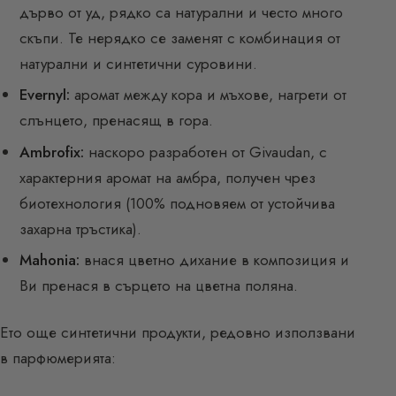
дърво от уд, рядко са натурални и често много
скъпи. Те нерядко се заменят с комбинация от
натурални и синтетични суровини.
Evernyl:
аромат между кора и мъхове, нагрети от
слънцето, пренасящ в гора.
Ambrofix:
наскоро разработен от Givaudan, с
характерния аромат на амбра, получен чрез
биотехнология (100% подновяем от устойчива
захарна тръстика).
Mahonia:
внася цветно дихание в композиция и
Ви пренася в сърцето на цветна поляна.
Ето още синтетични продукти, редовно използвани
в парфюмерията: