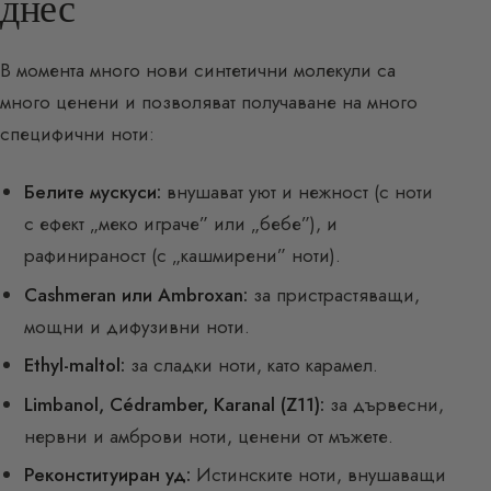
днес
В момента много нови синтетични молекули са
много ценени и позволяват получаване на много
специфични ноти:
Белите мускуси:
внушават уют и нежност (с ноти
с ефект „меко играче” или „бебе”), и
рафинираност (с „кашмирени” ноти).
Cashmeran или Ambroxan:
за пристрастяващи,
мощни и дифузивни ноти.
Ethyl-maltol:
за сладки ноти, като карамел.
Limbanol, Cédramber, Karanal (Z11):
за дървесни,
нервни и амброви ноти, ценени от мъжете.
Реконституиран уд:
Истинските ноти, внушаващи