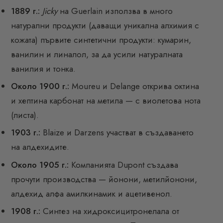
1889 г.:
Jicky
на Guerlain използва в много
натурални продукти (даващи уникална алхимия с
кожата) първите синтетични продукти: кумарин,
ванилин и линалол, за да усили натуралната
ванилия и тонка.
Около 1900 г.:
Moureu и Delange открива октина
и хептина карбонат на метила — с виолетова нота
(листа).
1903 г.:
Blaize и Darzens участват в създаването
на алдехидите.
Около 1905 г.:
Компанията Dupont създава
прочути производства — йонони, метилйонони,
алдехид алфа амилкинамик и ацетивенол.
1908 г.:
Синтез на хидроксицитронелала от