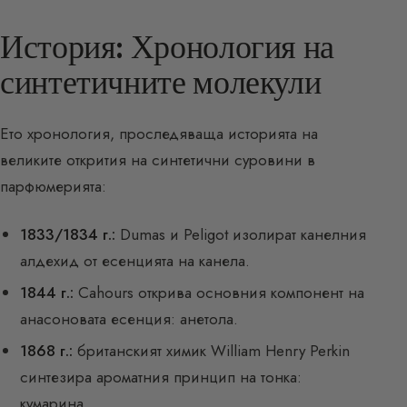
История: Хронология на
синтетичните молекули
Ето хронология, проследяваща историята на
великите открития на синтетични суровини в
парфюмерията:
1833/1834 г.:
Dumas и Peligot изолират канелния
алдехид от есенцията на канела.
1844 г.:
Cahours открива основния компонент на
анасоновата есенция: анетола.
1868 г.:
британският химик William Henry Perkin
синтезира ароматния принцип на тонка:
кумарина.