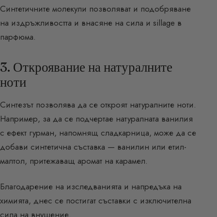
Синтетичните молекули позволяват и подобряване
на издръжливостта и внасяне на сила и sillage в
парфюма.
3. Откроявание на натуралните
ноти
Синтезът позволява да се откроят натуралните ноти.
Например, за да се подчертае натуралната ванилия
с ефект гурман, напомнящ сладкарница, може да се
добави синтетична съставка — ванилин или етил-
малтол, притежаващ аромат на карамел.
Благодарение на изследванията и напредъка на
химията, днес се постигат съставки с изключителна
сила на внушение.