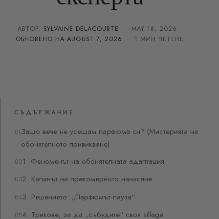
АВТОР:
SYLVAINE DELACOURTE
·
MAY 18, 2026
·
ОБНОВЕНО НА
AUGUST 7, 2026
· 1 МИН ЧЕТЕНЕ
СЪДЪРЖАНИЕ
Защо вече не усещам парфюма си? (Мистерията на
обонятелното привикване)
1. Феноменът на обонятелната адаптация
2. Капанът на прекомерното нанасяне
3. Решението: „Парфюмът-пауза“
4. Трикове, за да „събудите“ своя sillage