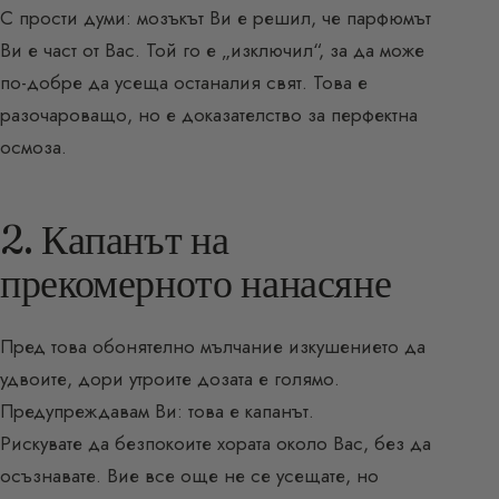
С прости думи: мозъкът Ви е решил, че парфюмът
Ви е част от Вас. Той го е „изключил“, за да може
по-добре да усеща останалия свят. Това е
разочароващо, но е доказателство за перфектна
осмоза.
2. Капанът на
прекомерното нанасяне
Пред това обонятелно мълчание изкушението да
удвоите, дори утроите дозата е голямо.
Предупреждавам Ви: това е капанът.
Рискувате да безпокоите хората около Вас, без да
осъзнавате. Вие все още не се усещате, но