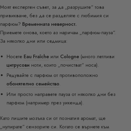
Моят експертен съвет, за да „разрушите“ това
привикване, без да се разделяте с любимия си
парфюм?
Временната неверност.
Приемете онова, което аз наричам „парфюм-пауза“.
За няколко дни или седмица:
Носете
Eau Fraîche
или
Cologne
(много летливи
цитрусови
ноти, които „почистват“ носа).
Редувайте с парфюм от противоположно
обонятелно семейство
.
Или просто направете пауза от няколко дни без
парфюм (например през уикенда).
Като лишите мозъка си от познатия аромат, ще
„нулирате“ сензорите си. Когато се върнете към