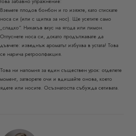
това забавно упражнение:
Вземете плодов бонбон и го изяжте, като стискате
носа си (или с щипка за нос). Ще усетите само
„сладко“. Никакъв вкус на ягода или лимон.
Отпуснете носа си, докато продължавате да
дъвчете: изведнъж ароматът избухва в устата! Това
се нарича ретроолфакция.
Това ни напомня за един съществен урок: отделете
момент, затворете очи и вдишайте онова, което
ядете или носите. Осъзнатостта събужда сетивата.