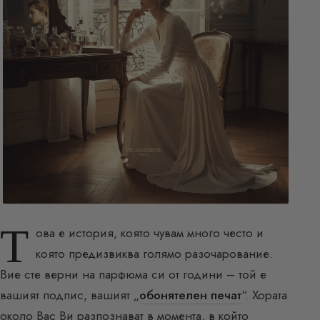
Т
ова е история, която чувам много често и
която предизвиква голямо разочарование.
Вие сте верни на парфюма си от години – той е
вашият подпис, вашият „
обонятелен печат
“. Хората
около Вас Ви разпознават в момента, в който