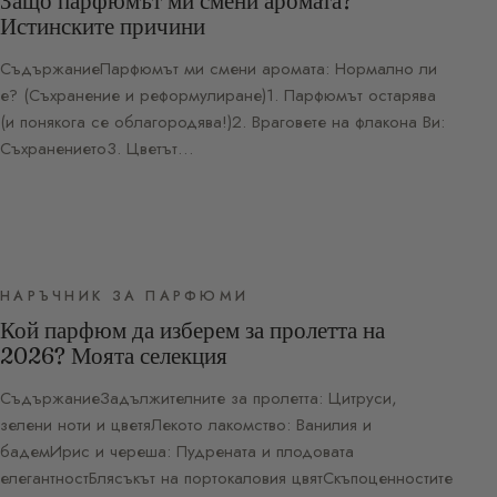
Защо парфюмът ми смени аромата?
Истинските причини
СъдържаниеПарфюмът ми смени аромата: Нормално ли
е? (Съхранение и реформулиране)1. Парфюмът остарява
(и понякога се облагородява!)2. Враговете на флакона Ви:
Съхранението3. Цветът…
НАРЪЧНИК ЗА ПАРФЮМИ
Кой парфюм да изберем за пролетта на
2026? Моята селекция
СъдържаниеЗадължителните за пролетта: Цитруси,
зелени ноти и цветяЛекото лакомство: Ванилия и
бадемИрис и череша: Пудрената и плодовата
елегантностБлясъкът на портокаловия цвятСкъпоценностите