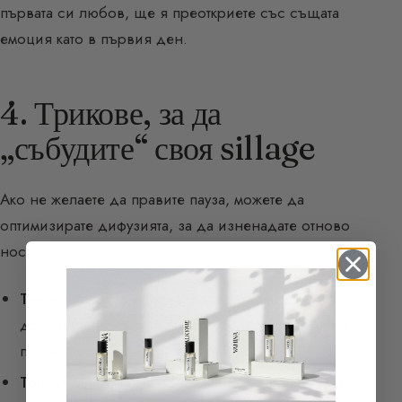
първата си любов, ще я преоткриете със същата
емоция като в първия ден.
4. Трикове, за да
„събудите“ своя sillage
Ако не желаете да правите пауза, можете да
оптимизирате дифузията, за да изненадате отново
носа си:
Тъканта вместо кожата:
Нанесете парфюм върху
дрехите или шала. Влакната задържат ароматите
по различен начин от кожата.
Трикът с памука:
Както споменавах в статията ми