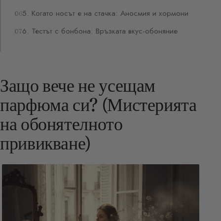
5. Когато носът е на стачка: Аносмия и хормони
6. Тестът с бонбона: Връзката вкус-обоняние
Защо вече не усещам
парфюма си? (Мистерията
на обонятелното
привикване)