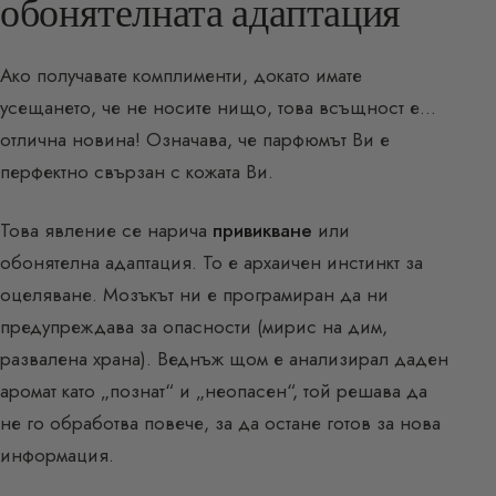
обонятелната адаптация
Ако получавате комплименти, докато имате
усещането, че не носите нищо, това всъщност е…
отлична новина! Означава, че парфюмът Ви е
перфектно свързан с кожата Ви.
Това явление се нарича
привикване
или
обонятелна адаптация. То е архаичен инстинкт за
оцеляване. Мозъкът ни е програмиран да ни
предупреждава за опасности (мирис на дим,
развалена храна). Веднъж щом е анализирал даден
аромат като „познат“ и „неопасен“, той решава да
не го обработва повече, за да остане готов за нова
информация.