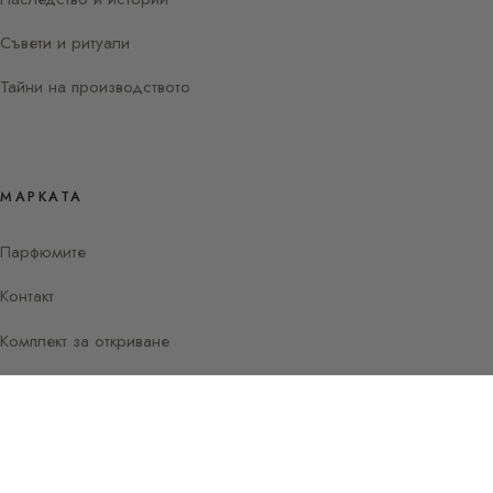
Съвети и ритуали
Тайни на производството
МАРКАТА
Парфюмите
Контакт
Комплект за откриване
Instagram
Facebook