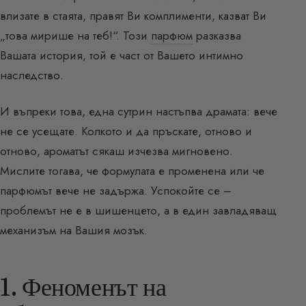
влизате в стаята, правят Ви комплименти, казват Ви
„това мирише на теб!“. Този
парфюм
разказва
Вашата история, той е част от Вашето интимно
наследство.
И въпреки това, една сутрин настъпва драмата: вече
не се усещате. Колкото и да пръскате, отново и
отново, ароматът сякаш изчезва мигновено.
Мислите тогава, че формулата е променена или че
парфюмът вече не задържа. Успокойте се –
проблемът не е в шишенцето, а в един завладяващ
механизъм на Вашия мозък.
1. Феноменът на