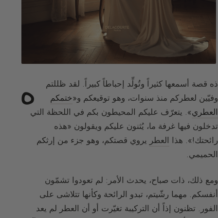
ه
ذه قصة أسمعها كثيراً وتُولِّد إحباطاً كبيراً. لقد ظللتم
وفيّين لعطركم منذ سنوات، وهو توقيعكم و«
ختمكم
العطري
». يتعرّف عليكم المحيطون بكم في اللحظة التي
تدخلون فيها غرفة ما، يُثنون عليكم ويقولون «هذه
رائحتك!». هذا
العطر
يروي قصتكم، وهو جزء من إرثكم
الحميمي.
ومع ذلك، ذات صباح، يحدث الأمر: لم تعودوا تشمّون
أنفسكم. مهما رشّيتم، تبدو الرائحة وكأنها تتلاشى على
الفور. تظنون إذاً أن التركيبة تغيّرت أو أن العطر لم يعد