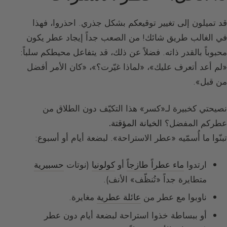
قد تميلون إلى تغيير توقيعكم بشكل جذري. احذروا، فهذا
في الغالب طريق شائك! من الصعب جداً إيجاد عطر يكون
محبوباً بالقدر ذاته. فضلاً عن ذلك، قد يتفاعل محيطكم سلباً:
«لم أعد أتعرف عليك»، «لماذا غيّرت؟»، «كان الأمر أفضل
من قبل».
نصيحتي كخبيرة لـ«كسر» هذا التكيّف دون الطلاق من
عطركم المفضل؟
الخيانة المؤقتة.
تبنّوا ما أُسمّيه «عطر الاستراحة». لبضعة أيام أو أسبوع:
ارتدوا
ماء عطراً طازجاً
أو
كولونيا
(نوتات
حسبيرية
متطايرة جداً «تُنظّف» الأنف).
ناوبوا مع عطر من
عائلة عطرية
مغايرة.
أو ببساطة خذوا استراحة لبضعة أيام دون عطر