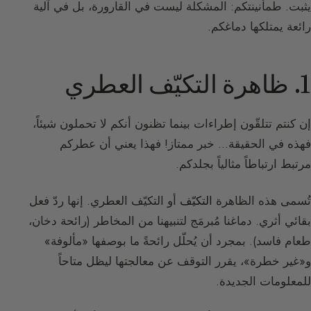
يثبت. طمأنينتكم: المشكلة ليست في القارورة، بل في آلية
رائعة يمتلكها دماغكم.
1. ظاهرة التكيّف العطري
إن كنتم تتلقّون إطراءات بينما تظنون أنكم لا تحملون شيئاً،
فهذه في الحقيقة… خبر ممتاز! فهذا يعني أن عطركم
مرتبط ارتباطاً مثالياً بجلدكم.
تُسمى هذه الظاهرة
التكيّف
أو التكيّف العطري. إنها ردّ فعل
بقائي أثري. دماغنا مُبرمَج لتنبيهنا من المخاطر (رائحة دخان،
طعام فاسد). بمجرد أن يُحلّل رائحةً ما بوصفها «مألوفة»
و«غير خطرة»، يقرر التوقف عن معالجتها ليظل متاحاً
للمعلومات الجديدة.