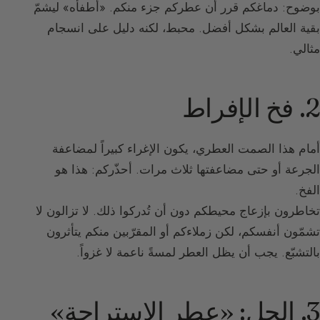
بوضوح: دماغكم قرر أن عطركم جزء منكم. «أطفأه» ليشمّ
بقية العالم بشكل أفضل. محبط، لكنه دليل على انسجام
مثالي.
2. فخ الإفراط
أمام هذا الصمت العطري، يكون الإغراء كبيراً لمضاعفة
الجرعة أو حتى مضاعفتها ثلاث مرات. أحذّركم: هذا هو
الفخ.
تخاطرون بإزعاج محيطكم دون أن تُدركوا ذلك. لا تزالون لا
تشمّون أنفسكم، لكن زملاءكم أو المقرّبين منكم يتأثرون
بالتشبّع. يجب أن يظل العطر لمسةً ناعمة لا غزواً.
3. الحل: «عطر الاستراحة»