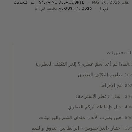
بقلم
MAY 20, 2026
·
SYLVAINE DELACOURTE
· تم التحديث
في
· 1 دقيقة قراءة
AUGUST 7, 2026
المحتويات
لماذا لم أعد أشمّ عطري؟ (لغز التكيّف العطري)
1. ظاهرة التكيّف العطري
2. فخ الإفراط
3. الحل: «عطر الاستراحة»
4. حيل «إيقاظ» أثركم العطري
5. حين يضرب الأنف: فقدان الشم والهرمونات
6. اختبار «الدراجيبوس»: الرابط بين التذوق والشم