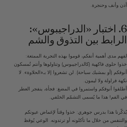
أذن وأنف وحنجرة.
6. اختبار «الدراجيبوس»:
الرابط بين التذوق والشم
لفهم مدى أهمية أنفكم، قوموا بهذه التجربة الممتعة:
خذوا حلوى فاكهية (كالدراجيبوس) وتناولوها وأنتم تُمسكون
أنوفكم (أو بمشبك سباحة). لن تشعروا إلا بـ«الحلاوة». لا
نكهة فراولة ولا ليمون.
أطلقوا أنوفكم واستمروا في المضغ: فجأة، ينفجر العطر
في الفم! هذا ما يُسمى التشمّم الخلفي.
يُذكّرنا هذا بدرس جوهري: خذوا وقتاً لإغماض عيونكم
والتنفس من خلال ما تأكلونه أو ترتدونه. الوعي يُوقظ