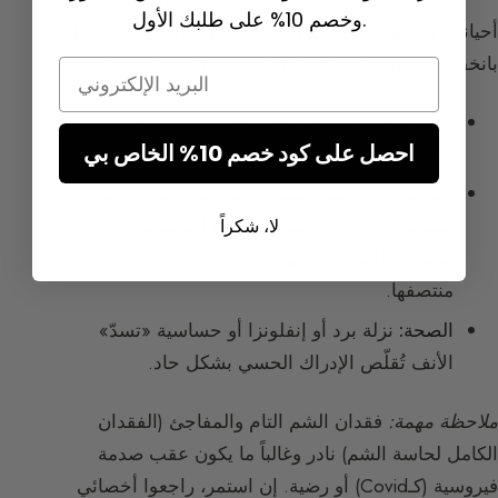
وخصم 10% على طلبك الأول.
أحياناً يكون السبب فيزيولوجياً. لا يتعلق الأمر بالتكيّف، بل
بانخفاض حقيقي في حاسة الشم (فقدان جزئي للشم):
Email
المناخ:
في الشتاء، يُخدّر البرد المستقبلات الشمية.
احصل على كود خصم 10% الخاص بي
نشمّ بشكل أسوأ.
الهرمونات:
حاسة الشم، خاصةً عند المرأة، غير
مستقرة. تتذبذب بحسب الدورة الهرمونية. لا
لا، شكراً
تشمّون بالطريقة ذاتها في بداية الدورة أو
منتصفها.
الصحة:
نزلة برد أو إنفلونزا أو حساسية «تسدّ»
الأنف تُقلّص الإدراك الحسي بشكل حاد.
ملاحظة مهمة:
فقدان الشم التام والمفاجئ (الفقدان
الكامل لحاسة الشم) نادر وغالباً ما يكون عقب صدمة
فيروسية (كـCovid) أو رضية. إن استمر، راجعوا أخصائي