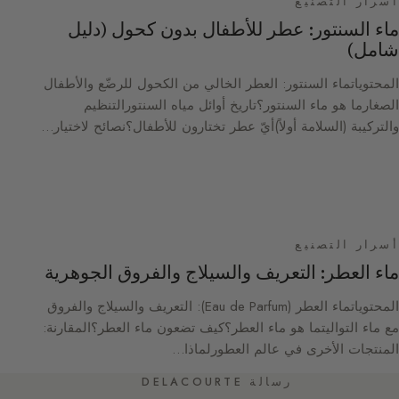
أسرار التصنيع
ماء السنتور: عطر للأطفال بدون كحول (دليل
شامل)
المحتوياتماء السنتور: العطر الخالي من الكحول للرضّع والأطفال
الصغارما هو ماء السنتور؟تاريخ أوائل مياه السنتورالتنظيم
والتركيبة (السلامة أولاً)أيّ عطر تختارون للأطفال؟نصائح لاختيار…
أسرار التصنيع
ماء العطر: التعريف والسيلاج والفروق الجوهرية
المحتوياتماء العطر (Eau de Parfum): التعريف والسيلاج والفروق
مع ماء التواليتما هو ماء العطر؟كيف تضعون ماء العطر؟المقارنة:
المنتجات الأخرى في عالم العطورلماذا…
رسالة DELACOURTE