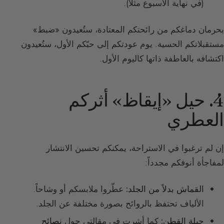
(في نهاية الأسبوع مثلاً).
بحرمان دماغكم من رائحتكم المعتادة، ستُعيدون «ضبط»
مستقبلاتكم الحسية. يوم عودتكم إلى حبّكم الأول، ستُعيدون
اكتشافه بالعاطفة ذاتها كاليوم الأول.
4. حيل «إيقاظ» أثركم
العطري
إن لم ترغبوا في الاستراحة، يمكنكم تحسين الانتشار
لمفاجأة أنوفكم مجدداً:
القماش بدلاً من الجلد:
عطّروا ملابسكم أو وشاحاً.
الألياف تحتفظ بالروائح بصورة مختلفة عن الجلد.
حيلة القطن:
كما أشرت في مقالتي حول
نصائح