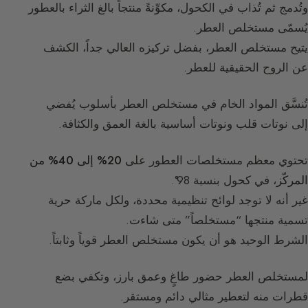
وتُدمج ثم تُذاب في الكحول، مكوِّنةً منتجاً بالغ الثراء بالعطور
يُسمّى مستخلص العطر.
يتيح مستخلص العطر، بفضل تركيزه العالي جداً، الكشف
عن الروح الحقيقية للعطر.
تُنسَّق المواد الخام في مستخلص العطر بأسلوب يُفضي
إلى نوتات قلب ونوتات أساسية بالغة العمق والكثافة.
تحتوي معظم مستخلصات العطور على
20% إلى 40% من
المركّز
، في كحول بنسبة 98°.
غير أنه لا توجد لوائح تنظيمية محددة، ولكل ماركة حرية
تسمية منتجها “مستخلصاً” متى شاءت.
الشرط الوحيد هو أن يكون مستخلص العطر قوياً وثابتاً.
لمستخلص العطر حضور طاغٍ وعمق بارز، وتكفي بضع
قطرات منه لتعطير مثالي دائم ومستقر.