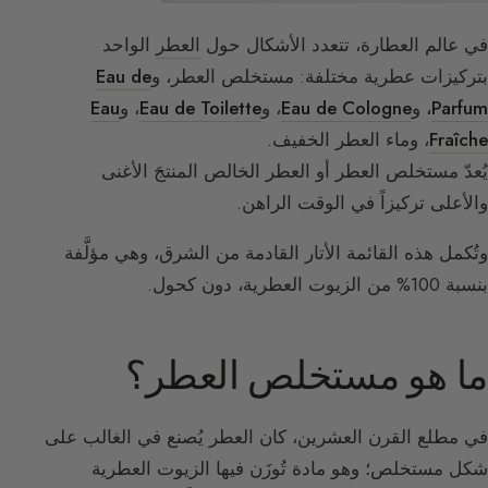
في عالم العطارة، تتعدد الأشكال حول
العطر
الواحد
بتركيزات عطرية مختلفة: مستخلص العطر، و
Eau de
Parfum
،
و
Eau de Cologne
، و
Eau de Toilette
، و
Eau
Fraîche
، وماء العطر الخفيف.
يُعدّ مستخلص العطر أو العطر الخالص المنتجَ الأغنى
والأعلى تركيزاً في الوقت الراهن.
وتُكمل هذه القائمة الأتار القادمة من الشرق، وهي مؤلَّفة
بنسبة 100% من الزيوت العطرية، دون كحول.
ما هو مستخلص العطر؟
في مطلع القرن العشرين، كان العطر يُصنع في الغالب على
شكل مستخلص؛ وهو مادة تُوزَن فيها الزيوت العطرية