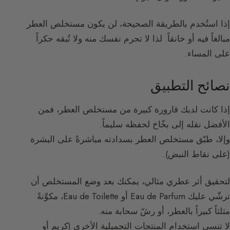
إذا استُخدم بالطريقة الصحيحة، لن يكون مستخلص العطر
مبالغاً فيه أو خانقاً. لذا لا تحرم نفسك منه ولا تُبقه حكراً
على المساء.
نصائح التطبيق
إذا كانت لديك قارورة كبيرة من مستخلص العطر، فمن
الأفضل نقله إلى بخّاخ لحفظه سليماً.
وإلا، طبّق مستخلص العطر بسدادته مباشرةً على البشرة
(على نقاط النبض).
لتحقيق أثر عطري مثالي، يمكنك بعد وضع المستخلص أن
ترشّي عليك Eau de Parfum أو Eau de Toilette، مكوِّنةً
مثلثاً كبيراً بالعطر، أو رشّ سحابة منه.
لا تنسي استخدام المنتجات التجميلية الأخرى (كريم أو