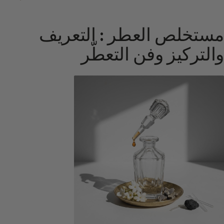
مستخلص العطر : التعريف
والتركيز وفن التعطّر