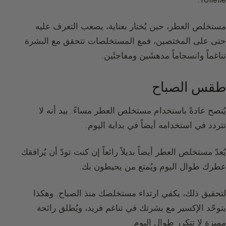
مستخلص العطر، حين يُختار بعناية، يصعب التعرف عليه
حتى على المختصين، فمع المستخلصات تتحقق مع البشرة
تناغماً وانسجاماً مدهشَين ومفاجئَين.
طقس الصباح
يُنصح عادةً باستخدام مستخلص العطر مساءً. بيد أنه لا
تتردد في استخدامه أيضاً في بداية اليوم.
يُعدّ مستخلص العطر أيضاً بديلاً رائعاً إن كنت تودّ أن يُرافقك
عطرك طوال اليوم ويُمتع من يحيطون بك.
لتحقيق ذلك، يكفي ارتداء مستخلصك منذ الصباح. وهكذا
يتوحّد الإكسير مع بشرتك في تناغم فريد، ويُطلق رائحة
مميزة لا تتكرر طوال اليوم.