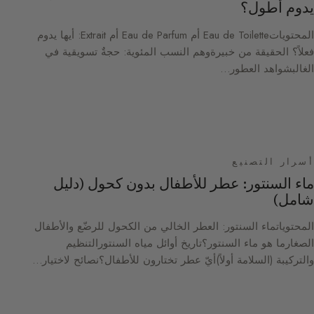
يدوم أطول؟
المحتوياتEau de Toilette أم Eau de Parfum أم Extrait: أيها يدوم
فعلاً؟ الحقيقة من خبيرةوهم النسب المئوية: حجةٌ تسويقية في
الغالبشواهد العطور…
أسرار التصنيع
ماء السنتور: عطر للأطفال بدون كحول (دليل
شامل)
المحتوياتماء السنتور: العطر الخالي من الكحول للرضّع والأطفال
الصغارما هو ماء السنتور؟تاريخ أوائل مياه السنتورالتنظيم
والتركيبة (السلامة أولاً)أيّ عطر تختارون للأطفال؟نصائح لاختيار…