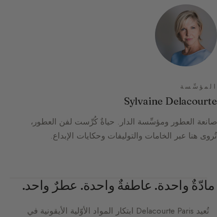
المؤسِّسة
Sylvaine Delacourte
صانعة العطور ومؤسِّسة الدار. حياةٌ كُرِّست لفن العطور،
تُروى هنا عبر الخامات والتوليفات وحكايات الإبداع.
مادّةٌ واحدة. عاطفةٌ واحدة. عطرٌ واحد.
تُعيد
Delacourte Paris
ابتكار المواد الأوّلية الأيقونية في