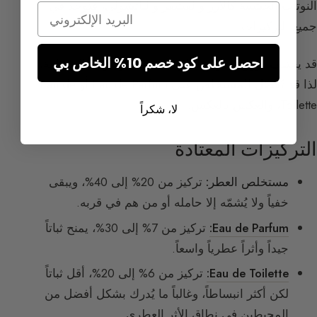
النوتات الخشبية كالأرز والفيتيفر والباتشولي، فتوجد في
Email
جميع التركيزات.
احصل على كود خصم 10% الخاص بي
قد يختلف توزيع المواد الخام بحسب التركيزات المختلفة،
لذا قد تُفضّل المستخلص على Eau de Parfum أو Eau de
Toilette، والعكس بالعكس.
لا، شكراً
التركيزات المعتادة
مستخلص العطر:
تركيز من 20% إلى 40%، ويبقى
خفياً ولا يُشمّه إلا حامله أو من هم في قربه.
Eau de Parfum:
تركيز من 7% إلى 30%، يمنح ثباتاً
جيداً وأثراً عطرياً واسعاً.
Eau de Toilette:
تركيز من 6% إلى 20%، أقل ثباتاً
لكن أكثر انبساطاً، وغالباً ما يُدرك بشكل أفضل من
المحيطين في نطاق الأثر العطري.