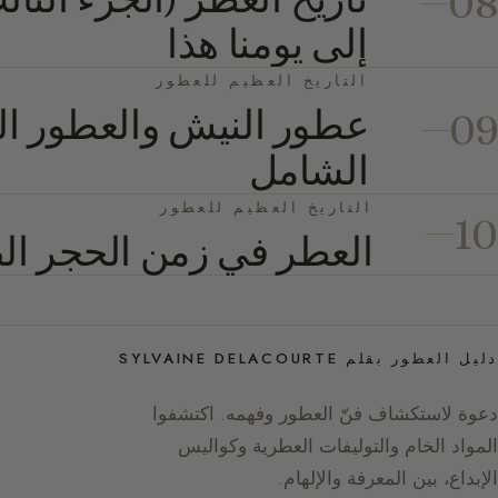
08
إلى يومنا هذا
التاريخ العظيم للعطور
عطور النيش والعطور السر
09
الشامل
التاريخ العظيم للعطور
10
العطر في زمن الحجر ا
دليل العطور بقلم SYLVAINE DELACOURTE
دعوة لاستكشاف فنّ العطور وفهمه. اكتشفوا
المواد الخام والتوليفات العطرية وكواليس
الإبداع، بين المعرفة والإلهام.