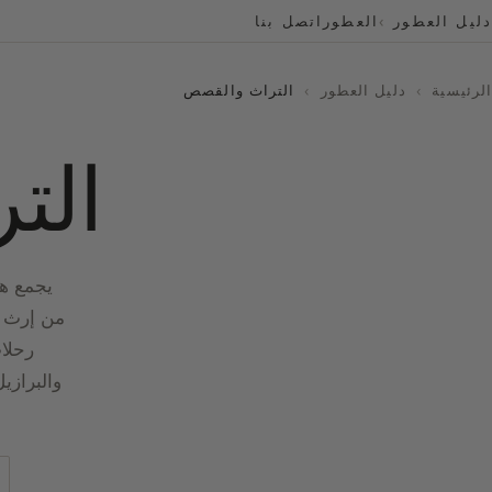
دليل العطور
العطور
اتصل بنا
الرئيسية
›
دليل العطور
›
التراث والقصص
الت
يجمع هذ
من إرث غ
رحلات
والبرازي