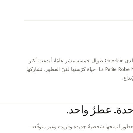
مؤسِّسة Delacourte Paris ومديرة الإبداع لدى Guerlain طوال خمسة عشر عامًا، أبدعت أكثر
من 70 عطرًا من بينها Cuir Beluga وLa Petite Robe Noire. حياة كرّستها لفنّ العطور، تشاركها
بداع.
احدة. عطرٌ واحد.
 العطور لتمنحها شخصيةً جديدة وفريدة وغير متوقّعة.