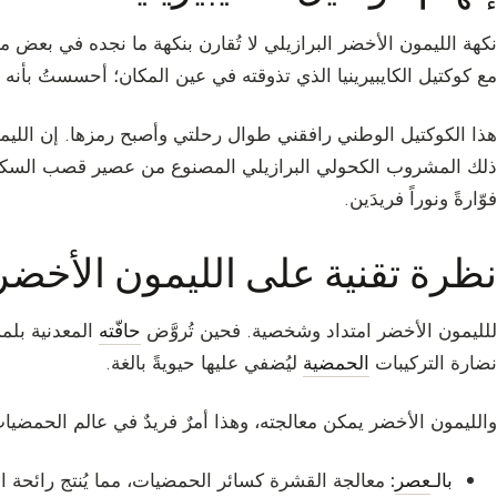
نكهة الليمون الأخضر البرازيلي لا تُقارن بنكهة ما نجده في بعض م
مع كوكتيل الكايبيرينيا الذي تذوقته في عين المكان؛ أحسستُ بأنه
هذا الكوكتيل الوطني رافقني طوال رحلتي وأصبح رمزها. إن الليم
ذلك المشروب الكحولي البرازيلي المصنوع من عصير قصب السكر الط
فوّارةً ونوراً فريدَين.
نظرة تقنية على الليمون الأخضر
للليمون الأخضر امتداد وشخصية. فحين تُروَّض
حافّته
المعدنية بلمس
نضارة التركيبات
الحمضية
ليُضفي عليها حيويةً بالغة.
والليمون الأخضر يمكن معالجته، وهذا أمرٌ فريدٌ في عالم الحمضيات، 
بالـ
عصر
:
معالجة القشرة كسائر الحمضيات، مما يُنتج رائحة ا