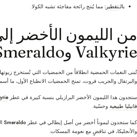
بالـ
تقطير
:
مما يُنتج رائحة مفاجئة تشبه الكولا.
من الليمون الأخضر إلى
Valkyrie وSmeraldo
تُبنى النغمات الحمضية انطلاقاً من الحمضيات التي تُستخرج زيوته
والبرتقال والجريب فروت، تمنح الحمضيات الانطباع الأول، ما أسم
ستجدون هذا الليمون الأخضر البرازيلي بنسبة كبيرة في عطر
yrie
فانيليا طبيعية
وحسّية.
كما ستجدون ليموناً أخضر من أصل إيطالي في عطر
Smeraldo
ال
والأنجليكا، في تناقضٍ مع نعومة المسكات.