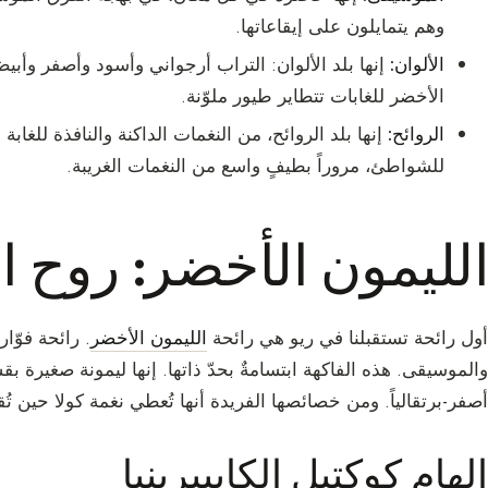
وهم يتمايلون على إيقاعاتها.
الألوان:
إنها بلد الألوان: التراب أرجواني وأسود وأصفر وأبي
الأخضر للغابات تتطاير طيور ملوّنة.
الروائح:
إنها بلد الروائح، من النغمات الداكنة والنافذة للغابة 
للشواطئ، مروراً بطيفٍ واسع من النغمات الغريبة.
الليمون الأخضر: روح ا
أول رائحة تستقبلنا في ريو هي رائحة
الليمون الأخضر
. رائحة فوّا
والموسيقى. هذه الفاكهة ابتسامةٌ بحدّ ذاتها. إنها ليمونة صغيرة 
أصفر-برتقالياً. ومن خصائصها الفريدة أنها تُعطي نغمة كولا حين تُقط
إلهام كوكتيل الكايبيرينيا