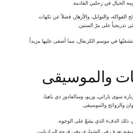
مة الخيال في رحلتي القادمة.
ئح
الفواكه
، و
التوابل
، و
الأزهار
، فضلاً عن نكهات
ي تدريجياً على مرّ السنين.
كتشفتُها في موسم الكرنفال، مما أضفى عليها مزيداً
ضات والموسيقى
زيارة سوى باراتي، وريو، وسالفادور دي باهيا،
ان والروائح والموسيقى.
، ذلك الدفء الذي يشعّ على الوجوه.
قية تعزف في الشوارع، وفي فرحة البرازيليين