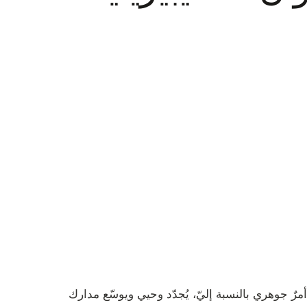
ٌ جوهري بالنسبة إليّ، يُجدّد وحيي ويوسّع مدارك