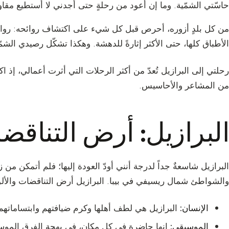
حاسّتي الشمّية. وما إن أعود من رحلةٍ حتى أجدني لا أستطيع مقاو
من كل بلدٍ أزوره، أحرص قبل كل شيء على اكتشاف روائحه: روا
الأطباق كلها، حتى الأكثر إثارةً للدهشة. وهكذا تشكّل رصيدي الشمّ
رحلتي إلى البرازيل تُعدّ من أكثر الرحلات التي أثرت أعمالي، إذ ا
من المشاعر والأحاسيس.
البرازيل: أرض التناق
البرازيل شاسعةٌ جداً لدرجة أنني أودّ العودة إليها؛ فلم أتمكن من 
والشواطئ شمال ريسيفي في بيبا. البرازيل أرض التناقضات والألو
الإنسان:
البرازيل هي لطف أهلها وكرم ضيافتهم وابتساماتهم
الموسيقى:
إنها حاضرة في كل مكان، في بهجة الفرق الموسي