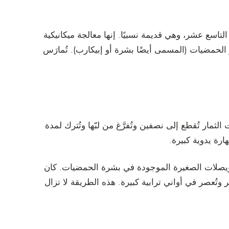
لتاسع عشر، وهي قديمة نسبيًا. إنها معالجة ميكانيكية
لحمضيات (المسمى أيضًا بشرة أو إبيكارب). تُمارَس
لثمار تُقطع إلى نصفين وتُفرَّغ من لبّها وتُترك لمدة
رة يدوية كبيرة.
يصلات الصغيرة الموجودة في بشرة الحمضيات. كان
وتُعصر في أواني ترابية كبيرة. هذه الطريقة لا تزال