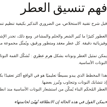
فهم تنسيق العطر
قبل شرح تقنية الاستخلاص، من الضروري التذكير بكيفية تنظيم تن
العطور كثيرًا ما تُثير الشعر والحلم والمشاعر. ومع ذلك، تجدر ال
وفيزيائية دقيقة. كل عطر معقد ومتطور ورقيق، ويُمثّل مجموعة من الن
يمكن تمثيل العطر ونوتاته بشكل
هرم عطري
: تُشكّل القمة النوت
النوتات الأساسية.
هذا المخطط الذي يبدو بسيطًا تعليميًا هو في الواقع أكثر تعقيدًا بكث
إذ تتشابك النوتات وتتجاوب وتُبرز بعضها.
العطر المُحكَم البناء يُمكّن من استشعار النوتات الأساسية منذ انطل
«يمكن القول في هذه الحالة إن الانطلاقة تُهيّئ لخاتمتها»