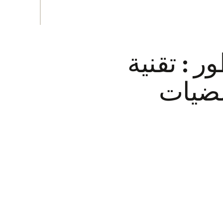
 : تقنية
مضيات