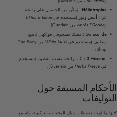
و
Cool Water
من Davidoff).
Héliotropine :
يُمكّن من الحصول على رائحة
غراء أبيض ولوز (مستخدم في
L’Heure Bleue
و
Après l’Ondée
من Guerlain).
Galaxolide :
مسك مسحوقي فواكهي ناضج
ونظيف (مستخدم في
White Musk
من The Body
Shop).
Cis-3-Hexenol :
برائحة عشب مقطوع (مستخدم
في
Herba Fresca
من Guerlain).
الأحكام المسبقة حول
التوليفات
كثيرًا ما تُوجَد تحفظات حيال المنتجات التركيبية، وتُسمع