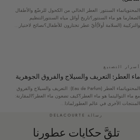
المحتوياتماء السنتور: العطر الخالي من الكحول للرضّع والأطفال
الصغارما هو ماء السنتور؟تاريخ أوائل مياه السنتورالتنظيم
والتركيبة (السلامة أولاً)أيّ عطر تختارون للأطفال؟نصائح لاختيار…
أسرار التصنيع
ماء العطر: التعريف والسيلاج والفروق الجوهرية
المحتوياتماء العطر (Eau de Parfum): التعريف والسيلاج والفروق
مع ماء التواليتما هو ماء العطر؟كيف تضعون ماء العطر؟المقارنة:
المنتجات الأخرى في عالم العطورلماذا…
رسالة DELACOURTE
تلقَّ حكايات عطورنا