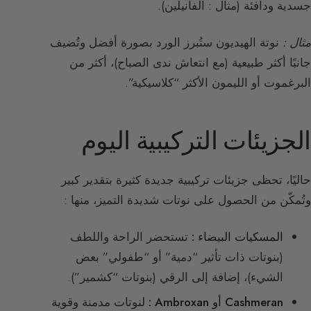
جسدية ودافئة (مثال : الفانيلين).
مثال :
نوتة الهيديون ستُبرز الورد بصورة أفضل وتُضيف
جانبًا أكثر طبيعية (مع انتعاش ندى الصباح)، أكثر من
البرغموت أو الليمون الأكثر “كلاسيكية”.
الجزيئات التركيبية اليوم
حاليًا، تحظى جزيئات تركيبية جديدة كثيرة بتقدير كبير
وتُمكّن من الحصول على نوتات شديدة التميز، منها :
المسكيات البيضاء :
تستحضر الراحة واللطف
(بنوتات ذات تأثير “دمية” أو “طفولي” بعض
الشيء)، إضافة إلى الرقي (بنوتات “كشمير”).
Cashmeran أو Ambroxan :
لنوتات مدمنة وقوية