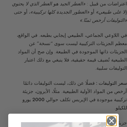
اعتراضات من قبيل :
«العطر الجيد هو العطر الذي لا يحتوي
إلا على طبيعي»
أو
«العطور الجديدة كلها تركيبية»
، أو حتى
«التوليفات أرخص ثمنًا.»
في اللاوعي الجماعي، الطبيعي إيجابي بطبعه. في الواقع،
معظم الجزيئات التركيبية ليست سوى “نسخة” عن
الجزيئات ذاتها الموجودة في الطبيعة. وإن صح أن المواد
الطبيعية تُضيف قيمة حقيقية، فلا ينبغي مع ذلك اعتبار
التوليفات سلبية.
سعر التوليفات :
فضلًا عن ذلك، ليست التوليفات دائمًا
أرخص من المواد الأولية الطبيعية. مثلًا، الأيرون، جزيئة
تركيبية موجودة في الإيريس تكلف حوالي
2000 يورو
للكيلو
.
جزيئة “فاخرة” ذات رائحة مسحوقية (كالمسك الأبيض)