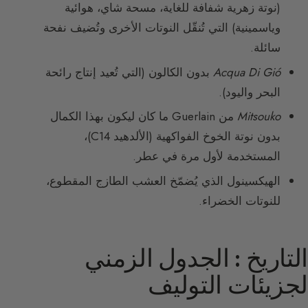
(نوتة زهرية شفافة للغاية، مسحة شاي، هوائية
وياسمينية) التي تُنقّل النوتات الأخرى وتُضيف نفحة
سائلة.
Acqua Di Gió
بدون الكالون (التي تُعيد إنتاج رائحة
البحر واليود).
Mitsouko
من Guerlain ما كان ليكون بهذا الكمال
بدون نوتة الخوخ الفواكهية (الألدهيد C14)،
المستخدمة لأول مرة في عطر.
الهيكسينول الذي يُضمّخ العشب الطازج المقطوع،
للنوتات الخضراء.
التاريخ : الجدول الزمني
لجزيئات التوليف