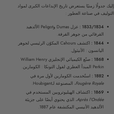
إليك جدولًا زمنيًا يستعرض تاريخ الإبداعات الكبرى لمواد
التوليف في صناعة العطور :
1833/1834 :
عزل Dumas وPeligot الألدهيد
القرفائي من جوهر القرفة.
1844 :
اكتشف Cahours المكوّن الرئيسي لجوهر
اليانسون : الأنيثول.
1868 :
صنّع الكيميائي الإنجليزي William Henry
Perkin المبدأ العطري لفول التونكا : الكومارين.
1882 :
استُخدمت الكومارين لأول مرة في
Fougère Royale
، المصنوعة لـHoubigant.
1869 :
اكتشاف الهيليوتروبين المستخدم في
Après l’Ondée
، الذي يحتوي أيضًا على جزيئة
الألدهيد الأنيسي المكتشفة عام 1887.