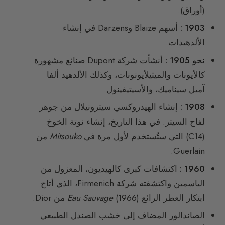
(أوراق).
1903 :
أسهم Blaize وDarzens في إنشاء
الألدهيدات.
نحو 1905 :
أنشأت شركة Dupont صنائع مشهورة
كالأيونات والميثيلأيونونات، وكذلك الألدهيد ألفا
آميل سيناميك، والأسيتيفينول.
1908 :
إنشاء الهيدروكسي سيترونيلال من جوهر
لفاح السيتر. في هذا التاريخ، إنشاء نوتة الخوخ
(C14) التي ستُستخدم لأول مرة في
Mitsouko
من
Guerlain.
1960 :
اكتشافات كبرى كالهيديون، المعزول من
الياسمين واكتشفته شركة Firmenich، الذي أتاح
ابتكار العطر الرائع
(1966) من Dior.
Eau Sauvage
الصاندالور المضاف إلى خشب الصندل الطبيعي