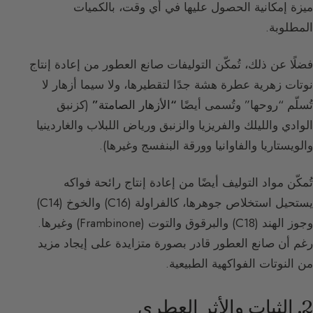
ميزة إمكانية الحصول عليها في أي وقت، بالكميات
المطلوبة.
فضلًا عن ذلك، تُمكّن التوليفات صانع العطور من إعادة إنتاج
نوتات زهرية عطرة هشة جدًا لتقطيرها، ولا سيما أزهار لا
تُسلّم “روحها” وتُسمى أيضًا
“الأزهار الصامتة”
(كزنبق
الوادي والليلك والفريزيا والزنبق ورياض اللبلاب والغاردينيا
والويستاريا والفاوانيا وورقة البنفسج وغيرها).
تُمكّن مواد التوليف أيضًا من إعادة إنتاج رائحة فواكه
يستحيل استخلاص جوهرها، كالفراولة (C16) والخوخ (C14)
وجوز الهند (C18) والبرقوق والتوت (Frambinone) وغيرها.
رغم أن صانع العطور قادر بصورة متزايدة على إيجاد مزيد
من النوتات الفواكهية الطبيعية.
2. الثبات والأثر العطري