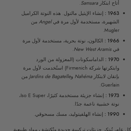
أتاح ابتكار
Samsara
.
1963 :
إنشاء الإيثيل مالتول. هذه النوتة الكراميل
الشهيرة، مستخدمة لأول مرة في
Angel
من
Mugler.
1966 :
الكالون، نوتة بحرية، مستخدمة لأول مرة
في
New West Aramis
.
1970 :
الداماسكونات (المعزولة من الورد
وابتكرتها شركة Firmenich) استُخدمت لأول مرة
بإتقان لابتكار
Nahéma
و
Jardins de Bagatelle
من
Guerlain.
1973 :
إنشاء جزيئة مستخدمة كثيرًا، Iso E Super،
نوتة خشبية ناعمة جدًا.
1990 :
إنشاء الهلفيتوليد، مسك مسحوقي.
كل عام، تُبتكر جزيئات تركيبية جديدة وتُكتشف مواد طبيعية