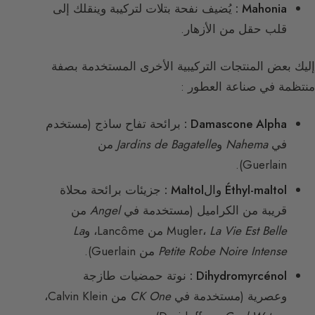
Mahonia :
يُضيف نفحة بتلات لتركيبة وينقلك إلى
قلب حقل من الأزهار.
إليك بعض المنتجات التركيبية الأخرى المستخدمة بصفة
منتظمة في صناعة العطور :
Damascone Alpha :
برائحة تفاح ساذج (مستخدم
في
Nahema
و
Jardins de Bagatelle
من
Guerlain).
Éthyl-maltol والMaltol :
جزيئات برائحة محلاة
قريبة من الكراميل (مستخدمة في
Angel
من
La Vie Est Belle
Mugler،
من Lancôme، و
La
Petite Robe Noire Intense
من Guerlain).
Dihydromyrcénol :
نوتة حمضيات طازجة
وعصرية (مستخدمة في
CK One
من Calvin Klein،