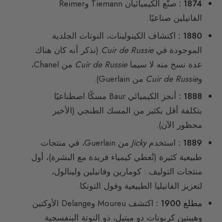
1874 :
صنّع الكيميائيان Tiemann وReimer
الفانيلين صناعيًا.
1880 :
اكتشاف الكينولينات، النوتات الجلدية
الموجودة في
Cuir de Russie
(نذكر أنه كان هناك
عدة نسخ منه لا سيما
Cuir de Russie
من Chanel،
و
Cuir de Russie
من Guerlain).
1888 :
أنجز الكيميائي Baur مسكًا اصطناعيًا
بتكلفة أقل بكثير من المسك الطنجي (الأخير
محظور الآن).
1889 :
استخدم
Jicky
من Guerlain، في منتجات
طبيعية كثيرة (تُعطي كيمياء فريدة مع البشرة)، أول
منتجات التوليف : كومارين وفانيلين ولينالول،
لتعزيز الفانيليا الطبيعية وفول التونكا.
مطلع 1900 :
اكتشف Moureu وDelange الأوكتين
وهيبتين كربونات دو ميتيل، ذو النوتة البنفسجية