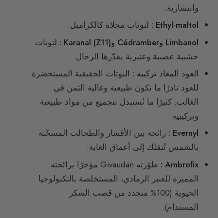
وانتشارية.
Ethyl-maltol :
لنوتات محلاة كالكراميل.
Limbanol وCédramber وKaranal (Z11) :
لنوتات
خشبية عصبية وعنبرية يقدّرها الرجال.
العود المعاد تركيبه :
النوتات الحقيقية المستحضرة
للعود نادرًا ما تكون طبيعية وغالية الثمن في
الغالب. كثيرًا ما تُستبدل بتجميع من مواد طبيعية
وتركيبية.
Evernyl :
رائحة بين الأقشار والطحالب المسخّنة
بالشمس تُنقلك إلى أعماق الغابة.
Ambrofix :
طوّرته Givaudan مؤخرًا برائحته
المميزة للعنبر الرمادي، المستخلصة بالتكنولوجيا
الحيوية (100% متجدد من قصب السكر
المستدام).