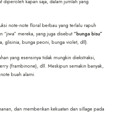
t diperoleh kapan saja, dalam jumlah yang
si note-note floral berbau yang terlalu rapuh
an “jiwa” mereka, yang juga disebut
“bunga bisu”
a, glisinia, bunga peoni, bunga violet, dll).
an yang esensinya tidak mungkin diekstraksi,
pberry (frambinone), dll. Meskipun semakin banyak,
note buah alami.
ahanan, dan memberikan kekuatan dan sillage pada