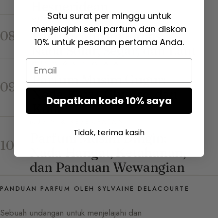
Hesperidean
Satu surat per minggu untuk
MUSIM & KESEMPATAN
menjelajahi seni parfum dan diskon
Parfum Musim Panas:
08
10% untuk pesanan pertama Anda.
Nada Solar, Segar, dan Laut
Email
MUSIM & KESEMPATAN
Parfum Musim Gugur:
09
Nada Kayu, Chypre, dan
Dapatkan kode 10% saya
Kulit
MUSIM & KESEMPATAN
Tidak, terima kasih
Parfum Musim Dingin:
10
Nada Hangat, Ketahanan,
dan Panduan Wewangian
PANDUAN PARFUM OLEH SYLVAINE DELACOURTE
Sebuah undangan untuk menjelajahi dan