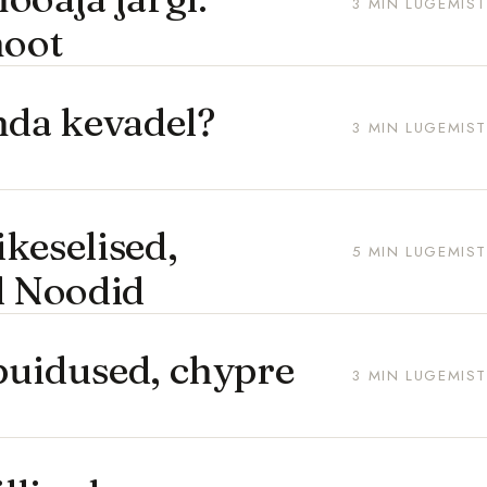
3 MIN LUGEMIST
noot
nda kevadel?
3 MIN LUGEMIST
keselised,
5 MIN LUGEMIST
d Noodid
puidused, chypre
3 MIN LUGEMIST