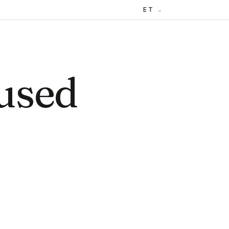
ET
used