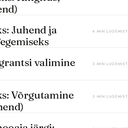
end)
s: Juhend ja
4 MIN LUGEMIST
egemiseks
rantsi valimine
3 MIN LUGEMIST
s: Võrgutamine
3 MIN LUGEMIST
hend)
ooaja järgi: