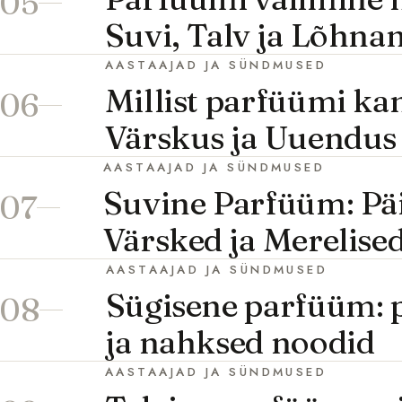
05
Suvi, Talv ja Lõhna
AASTAAJAD JA SÜNDMUSED
Millist parfüümi ka
06
Värskus ja Uuendus
AASTAAJAD JA SÜNDMUSED
Suvine Parfüüm: Päi
07
Värsked ja Merelise
AASTAAJAD JA SÜNDMUSED
Sügisene parfüüm: 
08
ja nahksed noodid
AASTAAJAD JA SÜNDMUSED