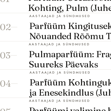
Kohting, Pulm (Juh
AASTAAJAD JA SÜNDMUSED
Parfüüm Kingitusek
02
Nõuanded Rõõmu T
AASTAAJAD JA SÜNDMUSED
Pulmaparfüüm: Frag
03
Suureks Päevaks
AASTAAJAD JA SÜNDMUSED
Parfüüm Kohtinguk
04
ja Enesekindlus (Ju
AASTAAJAD JA SÜNDMUSED
Parfüümi valimine h