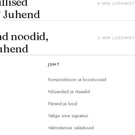
llised
4 MIN LUGEMIST
? Juhend
ad noodid,
3 MIN LUGEMIST
juhend
JUHT
Kompositsioon ja koostisosad
Nõuanded ja rituaalid
Pärand ja lood
Valige oma signatuur
Valmistamise saladused