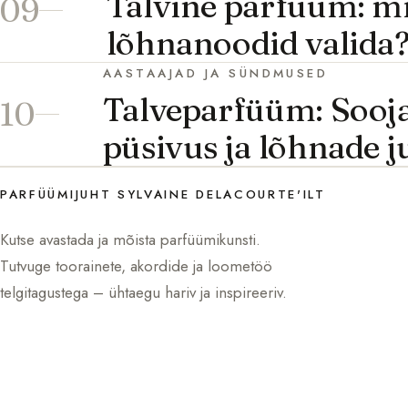
Talvine parfüüm: mi
09
lõhnanoodid valida
AASTAAJAD JA SÜNDMUSED
Talveparfüüm: Sooj
10
püsivus ja lõhnade 
PARFÜÜMIJUHT SYLVAINE DELACOURTE'ILT
Kutse avastada ja mõista parfüümikunsti.
Tutvuge toorainete, akordide ja loometöö
telgitagustega – ühtaegu hariv ja inspireeriv.