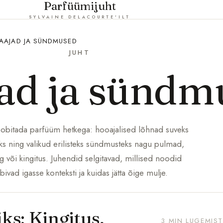
Parfüümijuht
SYLVAINE DELACOURTE'ILT
AAJAD JA SÜNDMUSED
JUHT
ad ja sündm
sobitada parfüüm hetkega: hooajalised lõhnad suveks
eks ning valikud erilisteks sündmusteks nagu pulmad,
g või kingitus. Juhendid selgitavad, millised noodid
bivad igasse konteksti ja kuidas jätta õige mulje.
s: Kingitus,
3 MIN LUGEMIST