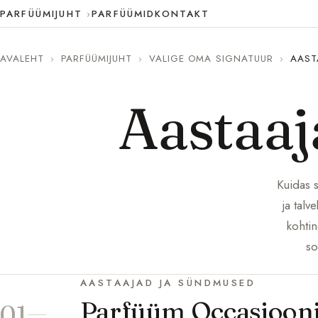
PARFÜÜMIJUHT
PARFÜÜMID
KONTAKT
AVALEHT
›
PARFÜÜMIJUHT
›
VALIGE OMA SIGNATUUR
›
AAST
Aastaaj
Kuidas 
ja talv
kohtin
so
AASTAAJAD JA SÜNDMUSED
Parfüüm Occasioonik
01