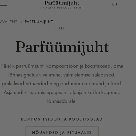
Parfüümijuht
ET
SYLVAINE DELACOURTE'ILT
AVALEHT
›
PARFÜÜMIJUHT
JUHT
Parfüümijuht
Täielik parfüümijuht: kompositsioon ja koostisosad, oma
lõhnasignatuuri valimine, valmistamise saladused,
praktilised nõuanded ning parfümeeria pärand ja lood.
Asjatundlik teadmistepagas nii algajale kui ka kogenud
lõhnasõbrale.
KOMPOSITSIOON JA KOOSTISOSAD
NÕUANDED JA RITUAALID