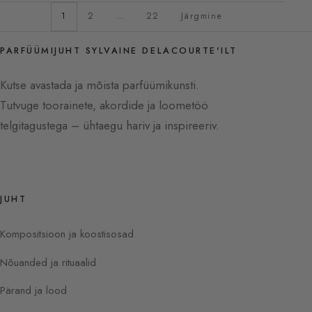
1
2
…
22
Järgmine
PARFÜÜMIJUHT SYLVAINE DELACOURTE'ILT
Kutse avastada ja mõista parfüümikunsti.
Tutvuge toorainete, akordide ja loometöö
telgitagustega – ühtaegu hariv ja inspireeriv.
JUHT
Kompositsioon ja koostisosad
Nõuanded ja rituaalid
Pärand ja lood