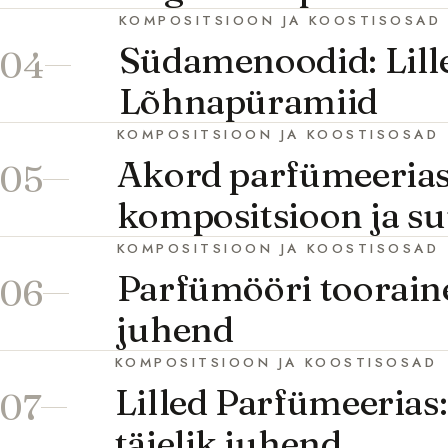
KOMPOSITSIOON JA KOOSTISOSAD
Südamenoodid: Lille
04
Lõhnapüramiid
KOMPOSITSIOON JA KOOSTISOSAD
Akord parfümeerias:
05
kompositsioon ja s
KOMPOSITSIOON JA KOOSTISOSAD
Parfümööri tooraine
06
juhend
KOMPOSITSIOON JA KOOSTISOSAD
Lilled Parfümeerias:
07
täielik juhend