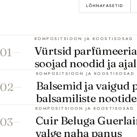
LÕHNAFASETID
KOMPOSITSIOON JA KOOSTISOSAD
Vürtsid parfümeeria
01
soojad noodid ja aja
KOMPOSITSIOON JA KOOSTISOSAD
Balsemid ja vaigud 
02
balsamiliste nootid
KOMPOSITSIOON JA KOOSTISOSAD
Cuir Beluga Guerlain
03
valge naha panus