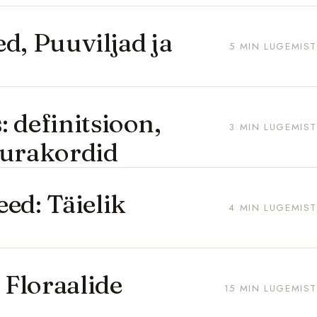
d, Puuviljad ja
5 MIN LUGEMIST
 definitsioon,
3 MIN LUGEMIST
uurakordid
ed: Täielik
4 MIN LUGEMIST
 Floraalide
15 MIN LUGEMIST