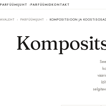
PARFÜÜMIJUHT
PARFÜÜMID
KONTAKT
AVALEHT
›
PARFÜÜMIJUHT
›
KOMPOSITSIOON JA KOOSTISOSA
Komposits
See
ko
vääri
lõh
selgita