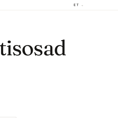
ET
tisosad