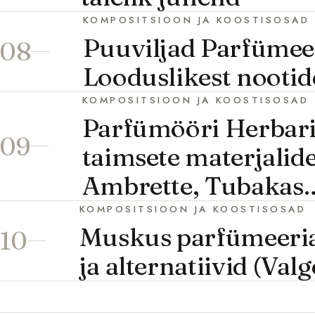
KOMPOSITSIOON JA KOOSTISOSAD
Puuviljad Parfümeer
08
Looduslikest nootid
KOMPOSITSIOON JA KOOSTISOSAD
Parfümööri Herbar
09
taimsete materjalid
Ambrette, Tubakas
KOMPOSITSIOON JA KOOSTISOSAD
Muskus parfümeerias
10
ja alternatiivid (Va