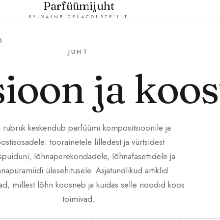
Parfüümijuht
SYLVAINE DELACOURTE'ILT
D
JUHT
ioon ja koos
 rubriik keskendub parfüümi kompositsioonile ja
ostisosadele: toorainetele lilledest ja vürtsidest
spuiduni, lõhnaperekondadele, lõhnafasettidele ja
napüramiidi ülesehitusele. Asjatundlikud artiklid
vad, millest lõhn koosneb ja kuidas selle noodid koos
toimivad.