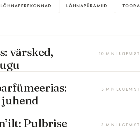
LÕHNAPEREKONNAD
LÕHNAPÜRAMIID
TOORA
s: värsked,
10 MIN LUGEMIST
lugu
parfümeerias:
5 MIN LUGEMIST
e juhend
’ilt: Pulbrise
3 MIN LUGEMIST