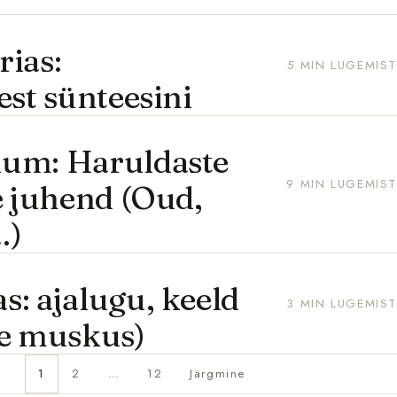
ias:
5 MIN LUGEMIST
est sünteesini
ium: Haruldaste
9 MIN LUGEMIST
e juhend (Oud,
…)
: ajalugu, keeld
3 MIN LUGEMIST
lge muskus)
1
2
…
12
Järgmine