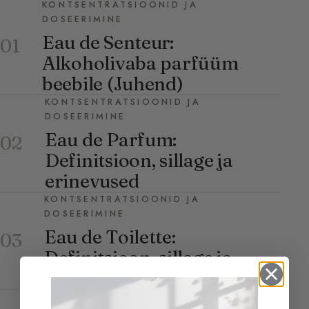
KONTSENTRATSIOONID JA
DOSEERIMINE
Eau de Senteur:
01
Alkoholivaba parfüüm
beebile (Juhend)
KONTSENTRATSIOONID JA
DOSEERIMINE
Eau de Parfum:
02
Definitsioon, sillage ja
erinevused
KONTSENTRATSIOONID JA
DOSEERIMINE
Eau de Toilette:
03
Definitsioon, sillage ja
kasutamine
KONTSENTRATSIOONID JA