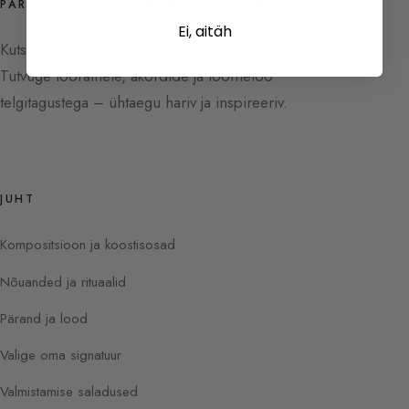
PARFÜÜMIJUHT SYLVAINE DELACOURTE'ILT
Ei, aitäh
Kutse avastada ja mõista parfüümikunsti.
Tutvuge toorainete, akordide ja loometöö
telgitagustega – ühtaegu hariv ja inspireeriv.
JUHT
Kompositsioon ja koostisosad
Nõuanded ja rituaalid
Pärand ja lood
Valige oma signatuur
Valmistamise saladused