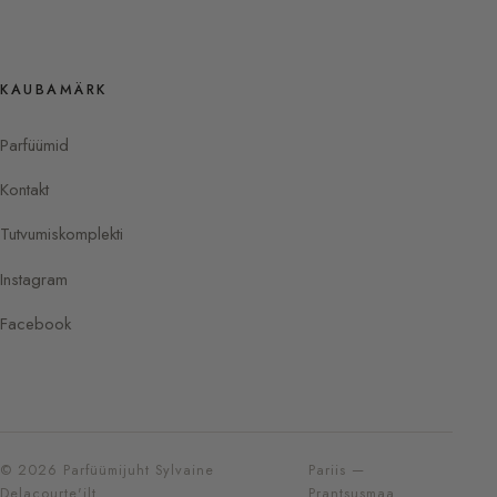
KAUBAMÄRK
Parfüümid
Kontakt
Tutvumiskomplekti
Instagram
Facebook
© 2026 Parfüümijuht Sylvaine
Pariis —
Delacourte'ilt
Prantsusmaa