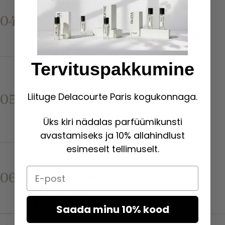
DOSEERIMINE
Eau Fraîche: Definitsioon,
04
erinevused Odekolonnist ja
parfüümidest
KONTSENTRATSIOONID JA
Tervituspakkumine
DOSEERIMINE
Parfüümi
Liituge Delacourte Paris kogukonnaga.
05
kontsentratsioon: EDT,
EDP, Ekstrakt – Täielik
Üks kiri nädalas parfüümikunsti
juhend
avastamiseks ja 10% allahindlust
esimeselt tellimuselt.
KONTSENTRATSIOONID JA
DOSEERIMINE
Email
Parfüümiekstrakt: Juhend
06
kõrgeima
kontsentratsiooni kohta
Saada minu 10% kood