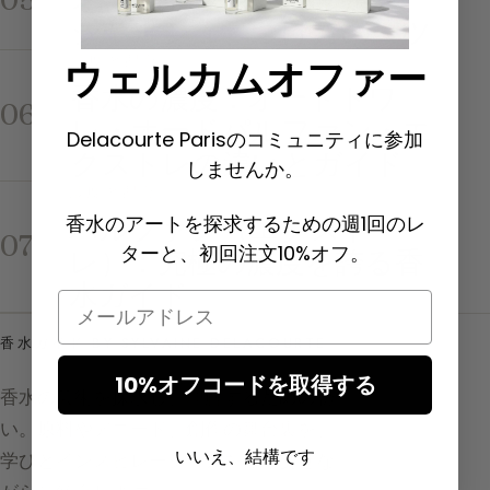
シヤージュ、つけ方のコツ
濃度と配合
ウェルカムオファー
香水の濃度：オードトワ
06
レ・オードパルファン・エ
Delacourte Parisのコミュニティに参加
クストレの違いとガイド
しませんか。
濃度と配合
香水のアートを探求するための週1回のレ
パルファン（エクスト
07
ターと、初回注文10%オフ。
レ）：究極の濃度を誇る香
水ガイド
Email
香水ガイド BY SYLVAINE DELACOURTE
10%オフコードを取得する
香水の芸術を探求し、理解するための誘
い。原料やアコード、創作の舞台裏を、
いいえ、結構です
学びとインスピレーションを織り交ぜな