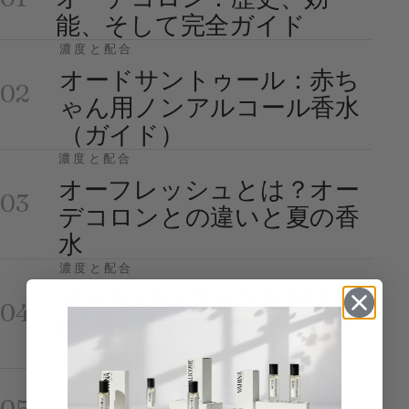
能、そして完全ガイド
濃度と配合
オードサントゥール：赤ち
02
ゃん用ノンアルコール香水
（ガイド）
濃度と配合
オーフレッシュとは？オー
03
デコロンとの違いと夏の香
水
濃度と配合
オードパルファンとは？定
04
義・シヤージュ・オードト
ワレとの違い
濃度と配合
オードトワレとは：定義、
05