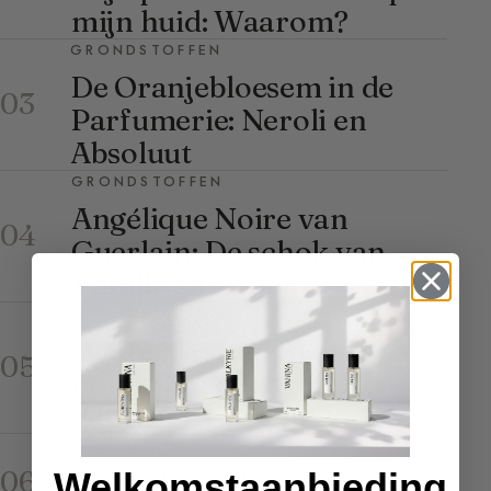
mijn huid: Waarom?
GRONDSTOFFEN
De Oranjebloesem in de
03
Parfumerie: Neroli en
Absoluut
GRONDSTOFFEN
Angélique Noire van
04
Guerlain: De schok van
Vanille en Groen
PARFUMGIDS
Winterparfum: Warme
05
noten, houdbaarheid en
gids voor geuren
GRONDSTOFFEN
Cannabis in Parfumerie:
06
Welkomstaanbieding