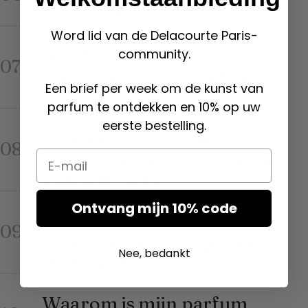
CBD, Terpenen en Geuren
GRONDSTOFFEN
Word lid van de Delacourte Paris-
Alcoholnoten in
community.
07
Parfumerie: Rum, Whisky,
Een brief per week om de kunst van
Cognac…
parfum te ontdekken en 10% op uw
ADVIES & RITUELEN
eerste bestelling.
7 Experttips om Uw
08
Parfum te Sublimeren en te
Email
Laten Houden
ADVIES & RITUELEN
Ontvang mijn 10% code
Ik ruik mijn parfum niet
09
meer: De Oplossingen van
Nee, bedankt
de Expert
ADVIES & RITUELEN
Waarom is mijn parfum