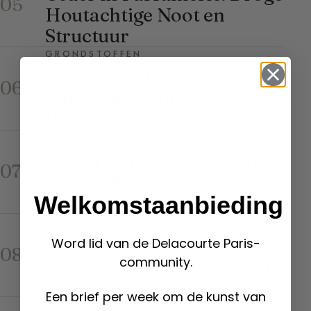
05
Houtachtige Noot en
Structuur
GRONDSTOFFEN
Harsen en Balsems in
06
Parfumerie: Mirre,
Wierook, Benzoë
GRONDSTOFFEN
Tonka Impériale Guerlain:
07
Creatie & Tonkaboon
Geheimen
Welkomstaanbieding
GRONDSTOFFEN
Sandelhout: Heilige
Word lid van de Delacourte Paris-
08
Oorsprong en Betoverend
community.
Parfum
Een brief per week om de kunst van
GRONDSTOFFEN